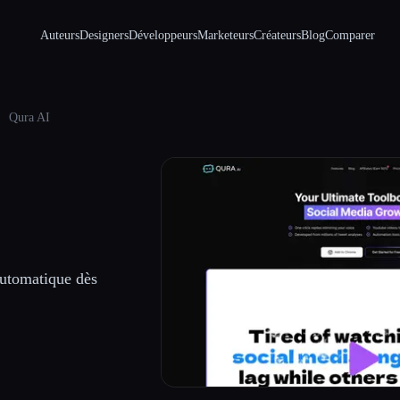
Auteurs
Designers
Développeurs
Marketeurs
Créateurs
Blog
Comparer
Qura AI
automatique dès