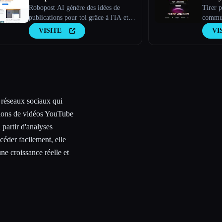
Robopost AI génère des idées de
Tirer p
publications pour toi grâce à l'IA et
commun
les publie et les planifie sur tes
Linked
VISITE
VI
comptes de réseaux sociaux.
 réseaux sociaux qui
sions de vidéos YouTube
 partir d'analyses
éder facilement, elle
ne croissance réelle et