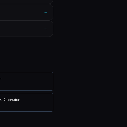
+
+
o
ost Generator