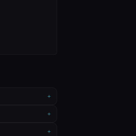
+
+
+