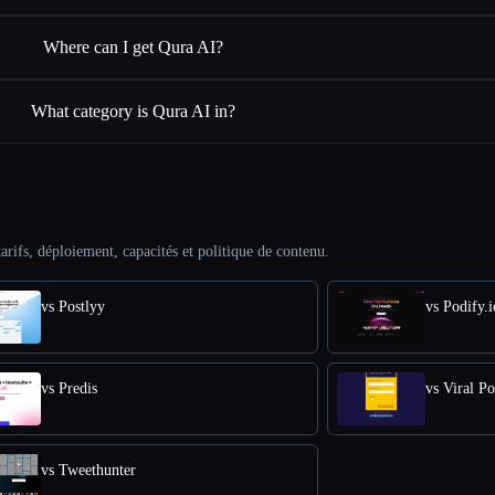
Where can I get Qura AI?
What category is Qura AI in?
arifs, déploiement, capacités et politique de contenu.
vs Postlyy
vs Podify.i
vs Predis
vs Viral P
vs Tweethunter