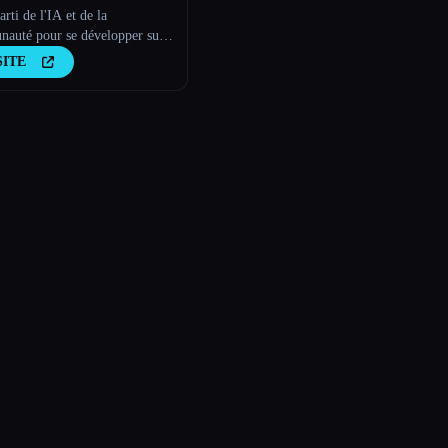
arti de l'IA et de la
auté pour se développer sur
In
SITE