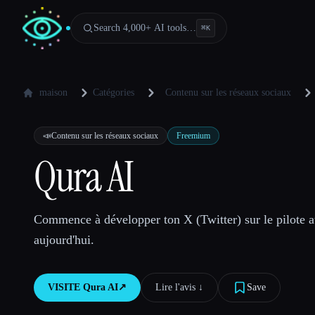
Search 4,000+ AI tools…
⌘
K
maison
Catégories
Contenu sur les réseaux sociaux
📣
Contenu sur les réseaux sociaux
Freemium
Qura AI
Commence à développer ton X (Twitter) sur le pilote 
aujourd'hui.
VISITE
Qura AI
↗︎
Lire l'avis ↓︎
Save