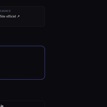
SOURCE
Site officiel ↗︎
.io