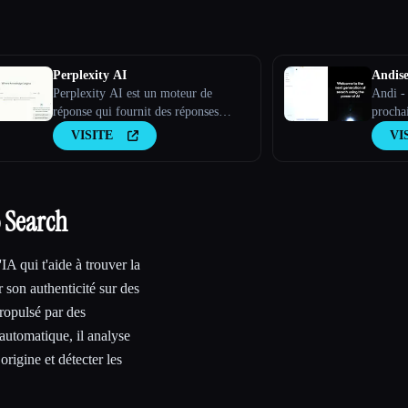
Perplexity AI
Andis
Perplexity AI est un moteur de
Andi - 
réponse qui fournit des réponses
prochai
précises à des questions complexes à
puissan
VISITE
VI
l''aide de grands modèles
linguistiques.
o Search
A qui t'aide à trouver la
r son authenticité sur des
ropulsé par des
automatique, il analyse
rigine et détecter les