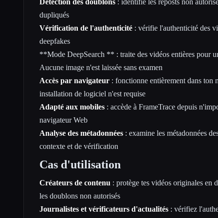
Détection des doublons
: identifie les reposts non autoris
dupliqués
Vérification de l'authenticité
: vérifie l'authenticité des v
deepfakes
**Mode DeepSearch ** : traite des vidéos entières pour u
Aucune image n'est laissée sans examen
Accès par navigateur
: fonctionne entièrement dans ton 
installation de logiciel n'est requise
Adapté aux mobiles
: accède à FrameTrace depuis n'impor
navigateur Web
Analyse des métadonnées
: examine les métadonnées des
contexte et de vérification
Cas d'utilisation
Créateurs de contenu
: protège tes vidéos originales en d
les doublons non autorisés
Journalistes et vérificateurs d'actualités
: vérifiez l'auth