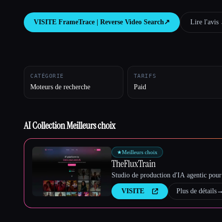
VISITE
FrameTrace | Reverse Video Search
↗︎
Lire l'avis ↓
Esc
CATÉGORIE
TARIFS
Moteurs de recherche
Paid
AI Collection Meilleurs choix
★
Meilleurs choix
TheFluxTrain
Studio de production d'IA agentic pour 
VISITE
Plus de détails