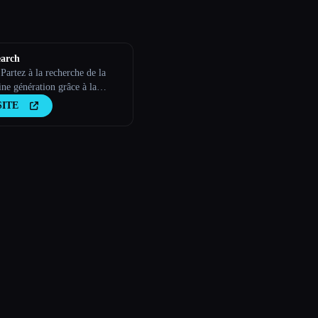
earch
Partez à la recherche de la
ne génération grâce à la
ce de l''IA
SITE