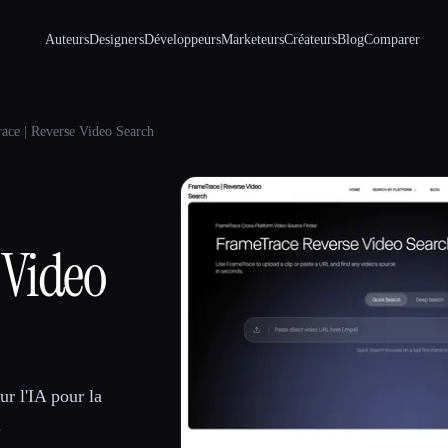
Auteurs
Designers
Développeurs
Marketeurs
Créateurs
Blog
Comparer
ace | Reverse Video Search
 Video
r l'IA pour la
.