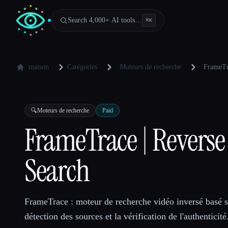
Search 4,000+ AI tools…
⌘
K
maison
Catégories
Moteurs de recherche
FrameTr
🔍
Moteurs de recherche
Paid
FrameTrace | Reverse
Search
FrameTrace : moteur de recherche vidéo inversé basé su
détection des sources et la vérification de l'authenticité