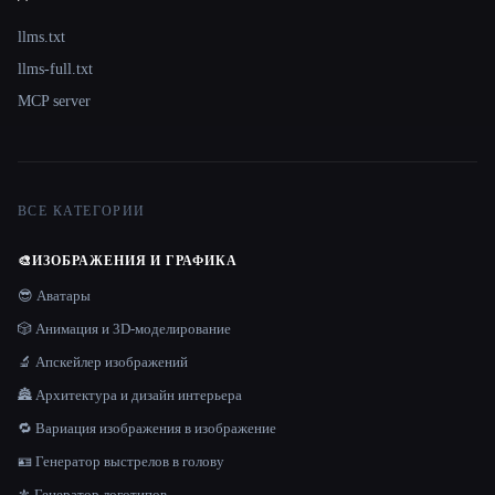
llms.txt
llms-full.txt
MCP server
ВСЕ КАТЕГОРИИ
🎨
ИЗОБРАЖЕНИЯ И ГРАФИКА
😎 Аватары
🎲 Анимация и 3D-моделирование
🔬 Апскейлер изображений
🏯 Архитектура и дизайн интерьера
🔁 Вариация изображения в изображение
🪪 Генератор выстрелов в голову
⚜️ Генератор логотипов