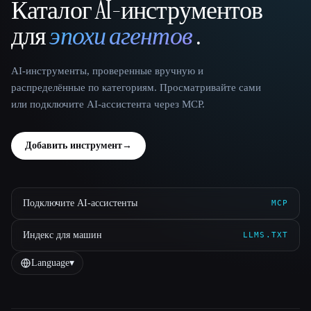
Каталог AI-инструментов
That AI Collection
для
эпохи агентов
.
AI-инструменты, проверенные вручную и
распределённые по категориям. Просматривайте сами
или подключите AI-ассистента через MCP.
Добавить инструмент
→
Подключите AI-ассистенты
MCP
Индекс для машин
LLMS.TXT
Language
▾