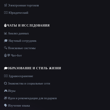
🛒 Электронная торговля
👩‍⚖️ Юридический
🤖
ЧАТЫ И ИССЛЕДОВАНИЯ
📊 Анализ данных
🎓 Научный сотрудник
🔍 Поисковые системы
🤖💬 Чат-бот
🎓
ОБРАЗОВАНИЕ И СТИЛЬ ЖИЗНИ
👩‍⚕️ Здравоохранение
💞 Знакомства и социальные сети
🎮 Игры
🎁 Идеи и рекомендации для подарков
🗣️ Изучение языка