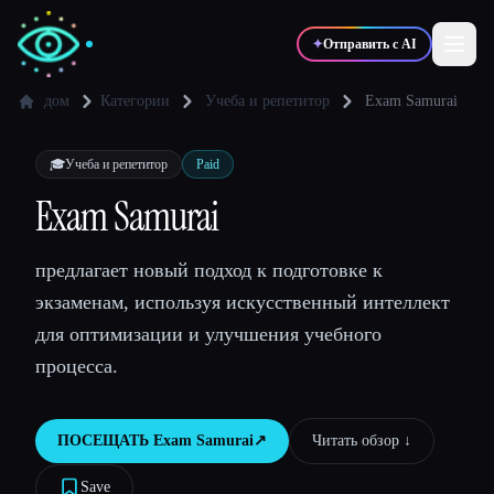
✦
Отправить с AI
дом
Категории
Учеба и репетитор
Exam Samurai
✍️
🎨
Писатели
Дизайнеры
🎓
Учеба и репетитор
Paid
Exam Samurai
💻
📈
Разработчики
Маркетологи
предлагает новый подход к подготовке к
экзаменам, используя искусственный интеллект
🎓
🎬
Студенты
Креаторы
для оптимизации и улучшения учебного
процесса.
Блог
ПОСЕЩАТЬ
Exam Samurai
↗︎
Читать обзор ↓︎
Сравнить инструменты
Save