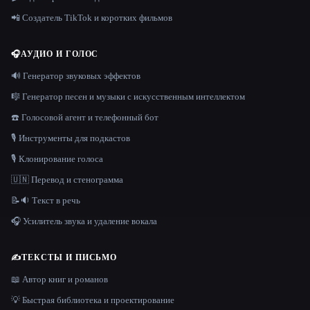
📲 Создатель TikTok и коротких фильмов
🎧
АУДИО И ГОЛОС
🔊 Генератор звуковых эффектов
🎼 Генератор песен и музыки с искусственным интеллектом
☎️ Голосовой агент и телефонный бот
🎙️ Инструменты для подкастов
🎙️ Клонирование голоса
🇺🇳 Перевод и стенограмма
📝🔉 Текст в речь
🎧 Усилитель звука и удаление вокала
✍️
ТЕКСТЫ И ПИСЬМО
📖 Автор книг и романов
💡 Быстрая библиотека и проектирование