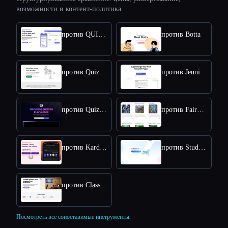
возможности и контент-политика.
против QUIZGECKO
против Botta
против Quizwhiz
против Jenni
против QuizRise
против FairyTailAI
против KardsAI - AI Flashcard Maker
против StudyGPT
против Classicquiz com
Посмотреть все сопоставимые инструменты.