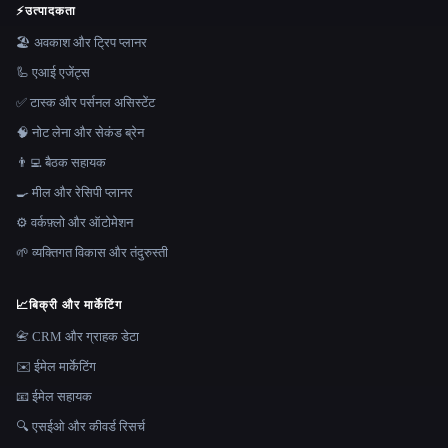
⚡
उत्पादकता
🏖 अवकाश और ट्रिप प्लानर
🦾 एआई एजेंट्स
✅ टास्क और पर्सनल असिस्टेंट
🧠 नोट लेना और सेकंड ब्रेन
👨‍💻 बैठक सहायक
🍳 मील और रेसिपी प्लानर
⚙️ वर्कफ़्लो और ऑटोमेशन
🌱 व्यक्तिगत विकास और तंदुरुस्ती
📈
बिक्री और मार्केटिंग
📇 CRM और ग्राहक डेटा
✉️ ईमेल मार्केटिंग
📧 ईमेल सहायक
🔍 एसईओ और कीवर्ड रिसर्च