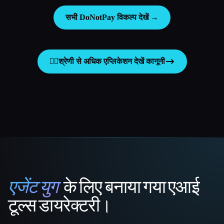
सभी DoNotPay विकल्प देखें →
👩‍⚖️
श्रेणी से अधिक एप्लिकेशन देखें
कानूनी
एजेंट युग
के लिए बनाया गया एआई
That AI Collection
टूल्स डायरेक्टरी।