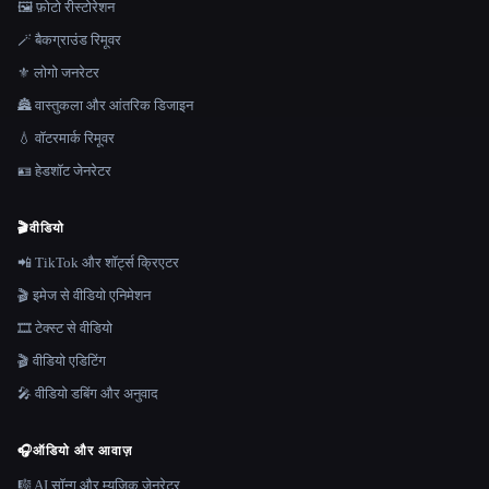
🖼️ फ़ोटो रीस्टोरेशन
🪄 बैकग्राउंड रिमूवर
⚜️ लोगो जनरेटर
🏯 वास्तुकला और आंतरिक डिजाइन
💧 वॉटरमार्क रिमूवर
🪪 हेडशॉट जेनरेटर
🎬
वीडियो
📲 TikTok और शॉर्ट्स क्रिएटर
🎬 इमेज से वीडियो एनिमेशन
🎞️ टेक्स्ट से वीडियो
🎬 वीडियो एडिटिंग
🎤 वीडियो डबिंग और अनुवाद
🎧
ऑडियो और आवाज़
🎼 AI सॉन्ग और म्यूज़िक जेनरेटर