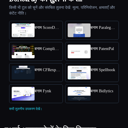
किसी भी टूल को चुनें और संरचित तुलना देखें: मूल्य, परिनियोजन, क्षमताएँ और
कंटेंट नीति।
बनाम ScoreDetect
बनाम Paralegal AI
बनाम Compliance Quarter
बनाम PatentPal
बनाम CFRexplorer
बनाम Spellbook
बनाम Fynk
बनाम Bidlytics
सभी तुलनीय उपकरण देखें।