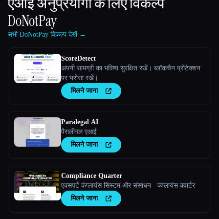
एआई अनुप्रयोगों के लिए विकल्प
DoNotPay
सभी DoNotPay विकल्प देखें →
ScoreDetect
अपनी सामग्री का भविष्य सुरक्षित रखें। ब्लॉकचैन प्रोटेक्शन
पर भरोसा रखें।
मिलने जाना
Paralegal AI
पैरालीगल एआई
मिलने जाना
Compliance Quarter
एक्सपर्ट कंप्लायंस सिस्टम और संसाधन - कंप्लायंस क्वार्टर
मिलने जाना