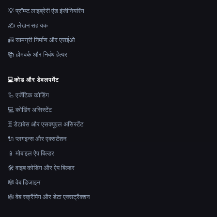
💡 प्रॉम्प्ट लाइब्रेरी एंड इंजीनियरिंग
✍️ लेखन सहायक
📠 सामग्री निर्माण और एसईओ
📚 होमवर्क और निबंध हेल्पर
💻
कोड और डेवलपमेंट
🦾 एजेंटिक कोडिंग
💻 कोडिंग असिस्टेंट
🗄️ डेटाबेस और एसक्यूएल असिस्टेंट
🔌 प्लगइन्स और एक्सटेंशन
📱 मोबाइल ऐप बिल्डर
🛠️ वाइब कोडिंग और ऐप बिल्डर
🕸 वेब डिजाइन
🕸️ वेब स्क्रैपिंग और डेटा एक्सट्रैक्शन