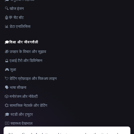
🔍 खोज इंजन
🤖💬 चैट बॉट
📊 डेटा एनालिसिस
🎓
शिक्षा और जीवनशैली
🎁 उपहार के विचार और सुझाव
🔮 एआई टैरो और डिविनेशन
🎮 जुआ
💘 डेटिंग प्रोफ़ाइल और पिकअप लाइन
🗣️ भाषा सीखना
🎲 मनोरंजन और नोवेल्टी
💞 सामाजिक नेटवर्क और डेटिंग
🎓 स्टडी और ट्यूटर
👩‍⚕️ स्वास्थ्य देखभाल
भाषा