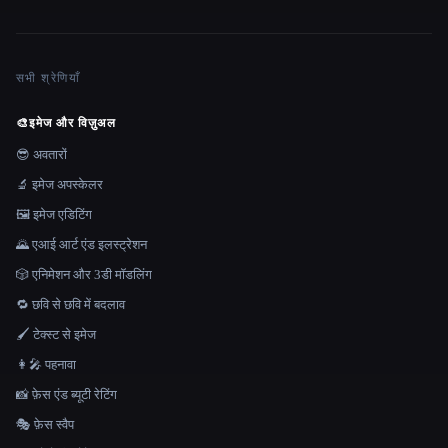
सभी श्रेणियाँ
🎨
इमेज और विज़ुअल
😎 अवतारों
🔬 इमेज अपस्केलर
🖼️ इमेज एडिटिंग
🌄 एआई आर्ट एंड इलस्ट्रेशन
🎲 एनिमेशन और 3डी मॉडलिंग
🔁 छवि से छवि में बदलाव
🖌️ टेक्स्ट से इमेज
👩‍🎤 पहनावा
📸 फ़ेस एंड ब्यूटी रेटिंग
🎭 फ़ेस स्वैप