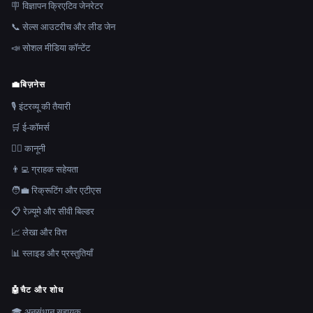
🪧 विज्ञापन क्रिएटिव जेनरेटर
📞 सेल्स आउटरीच और लीड जेन
📣 सोशल मीडिया कॉन्टेंट
💼
बिज़नेस
🎙️ इंटरव्यू की तैयारी
🛒 ई-कॉमर्स
👩‍⚖️ कानूनी
👨‍💻 ग्राहक सहेयता
🧑‍💼 रिक्रूटिंग और एटीएस
📋 रेज़्यूमे और सीवी बिल्डर
📈 लेखा और वित्त
📊 स्लाइड और प्रस्तुतियाँ
🤖
चैट और शोध
🎓 अनुसंधान सहायक