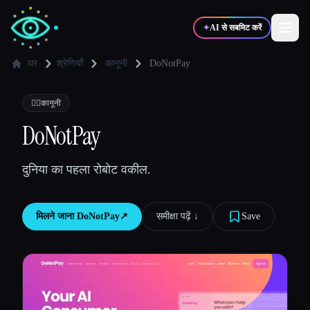
✦
AI से सबमिट करें
घर
श्रेणियाँ
कानूनी
DoNotPay
✍️
🎨
लेखक
डिज़ाइनर
👩‍⚖️
कानूनी
DoNotPay
💻
📈
डेवलपर्स
मार्केटर्स
दुनिया का पहला रोबोट वकील.
🎓
🎬
विद्यार्थी
क्रिएटर्स
मिलने जाना
DoNotPay
↗︎
समीक्षा पढ़ें ↓︎
Save
ब्लॉग
टूल्स की तुलना करें