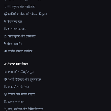
🇺🇳 अनुवाद और प्रतिलेख
🎧 ऑडियो एन्हांसर और वोकल रिमूवल
🎙️ पोडकास्ट टूल
📝🔉 भाषण के पाठ
☎️ वॉइस एजेंट और फ़ोन बॉट
🎙️ वॉइस क्लोनिंग
🔊 साउंड इफ़ेक्ट जेनरेटर
✍️
टेक्स्ट और लेखन
📄 PDF और डॉक्यूमेंट टूल
🕵️ एआई डिटेक्टर और ह्यूमनाइज़र
📝 कवर लेटर जेनरेटर
📖 किताब और नावेल राइटर
📝 टेक्स्ट जनरेशन
🏷️ नाम, स्लोगन और नेमिंग जेनरेटर