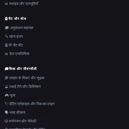
📊 स्लाइड और प्रस्तुतियाँ
🤖
चैट और शोध
🎓 अनुसंधान सहायक
🔍 खोज इंजन
🤖💬 चैट बॉट
📊 डेटा एनालिसिस
🎓
शिक्षा और जीवनशैली
🎁 उपहार के विचार और सुझाव
🔮 एआई टैरो और डिविनेशन
🎮 जुआ
💘 डेटिंग प्रोफ़ाइल और पिकअप लाइन
🗣️ भाषा सीखना
🎲 मनोरंजन और नोवेल्टी