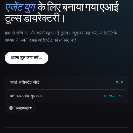
एजेंट युग
के लिए बनाया गया एआई
That AI Collection
टूल्स डायरेक्टरी।
हाथ से जाँचे गए और श्रेणीबद्ध एआई टूल्स। खुद ब्राउज़ करें, या MCP के
माध्यम से अपने एआई असिस्टेंट को कनेक्ट करें।
अपना टूल जमा करें
→
एआई असिस्टेंट जोड़ें
MCP
मशीन-पठनीय सूचकांक
LLMS.TXT
Language
▾