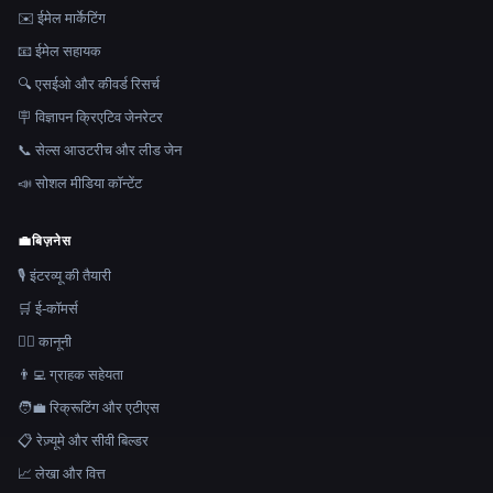
✉️ ईमेल मार्केटिंग
📧 ईमेल सहायक
🔍 एसईओ और कीवर्ड रिसर्च
🪧 विज्ञापन क्रिएटिव जेनरेटर
📞 सेल्स आउटरीच और लीड जेन
📣 सोशल मीडिया कॉन्टेंट
💼
बिज़नेस
🎙️ इंटरव्यू की तैयारी
🛒 ई-कॉमर्स
👩‍⚖️ कानूनी
👨‍💻 ग्राहक सहेयता
🧑‍💼 रिक्रूटिंग और एटीएस
📋 रेज़्यूमे और सीवी बिल्डर
📈 लेखा और वित्त