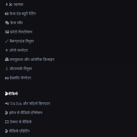
👩‍🎤 पहनावा
📸 फ़ेस एंड ब्यूटी रेटिंग
🎭 फ़ेस स्वैप
🖼️ फ़ोटो रीस्टोरेशन
🪄 बैकग्राउंड रिमूवर
⚜️ लोगो जनरेटर
🏯 वास्तुकला और आंतरिक डिजाइन
💧 वॉटरमार्क रिमूवर
🪪 हेडशॉट जेनरेटर
🎬
वीडियो
📲 TikTok और शॉर्ट्स क्रिएटर
🎬 इमेज से वीडियो एनिमेशन
🎞️ टेक्स्ट से वीडियो
🎬 वीडियो एडिटिंग