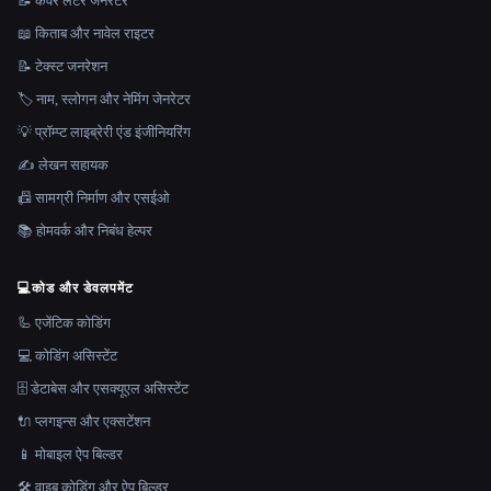
📝 कवर लेटर जेनरेटर
📖 किताब और नावेल राइटर
📝 टेक्स्ट जनरेशन
🏷️ नाम, स्लोगन और नेमिंग जेनरेटर
💡 प्रॉम्प्ट लाइब्रेरी एंड इंजीनियरिंग
✍️ लेखन सहायक
📠 सामग्री निर्माण और एसईओ
📚 होमवर्क और निबंध हेल्पर
💻
कोड और डेवलपमेंट
🦾 एजेंटिक कोडिंग
💻 कोडिंग असिस्टेंट
🗄️ डेटाबेस और एसक्यूएल असिस्टेंट
🔌 प्लगइन्स और एक्सटेंशन
📱 मोबाइल ऐप बिल्डर
🛠️ वाइब कोडिंग और ऐप बिल्डर