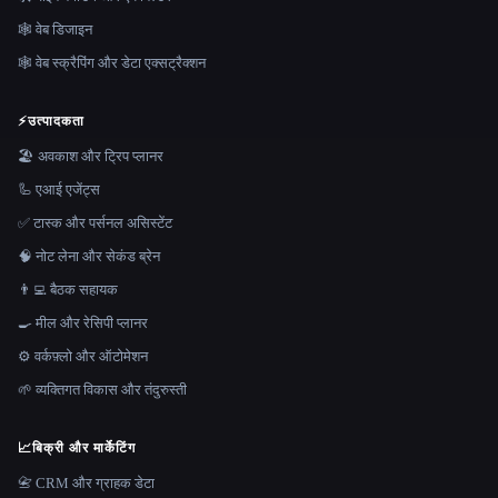
🕸 वेब डिजाइन
🕸️ वेब स्क्रैपिंग और डेटा एक्सट्रैक्शन
⚡
उत्पादकता
🏖 अवकाश और ट्रिप प्लानर
🦾 एआई एजेंट्स
✅ टास्क और पर्सनल असिस्टेंट
🧠 नोट लेना और सेकंड ब्रेन
👨‍💻 बैठक सहायक
🍳 मील और रेसिपी प्लानर
⚙️ वर्कफ़्लो और ऑटोमेशन
🌱 व्यक्तिगत विकास और तंदुरुस्ती
📈
बिक्री और मार्केटिंग
📇 CRM और ग्राहक डेटा