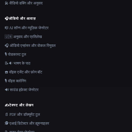
🎤 वीडियो डबिंग और अनुवाद
🎧
ऑडियो और आवाज़
🎼 AI सॉन्ग और म्यूज़िक जेनरेटर
🇺🇳 अनुवाद और प्रतिलेख
🎧 ऑडियो एन्हांसर और वोकल रिमूवल
🎙️ पोडकास्ट टूल
📝🔉 भाषण के पाठ
☎️ वॉइस एजेंट और फ़ोन बॉट
🎙️ वॉइस क्लोनिंग
🔊 साउंड इफ़ेक्ट जेनरेटर
✍️
टेक्स्ट और लेखन
📄 PDF और डॉक्यूमेंट टूल
🕵️ एआई डिटेक्टर और ह्यूमनाइज़र