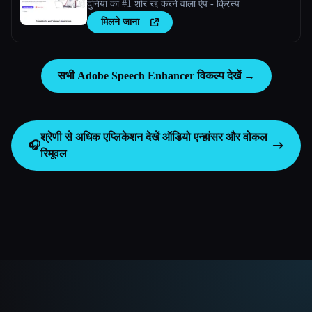
दुनिया का #1 शोर रद्द करने वाला ऐप - क्रिस्प
मिलने जाना
सभी Adobe Speech Enhancer विकल्प देखें →
श्रेणी से अधिक एप्लिकेशन देखें
ऑडियो एन्हांसर और वोकल
🎧
रिमूवल