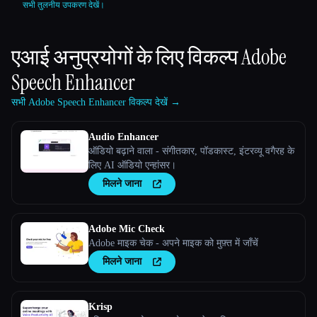
सभी तुलनीय उपकरण देखें।
एआई अनुप्रयोगों के लिए विकल्प
Adobe
Speech Enhancer
सभी Adobe Speech Enhancer विकल्प देखें →
Audio Enhancer
ऑडियो बढ़ाने वाला - संगीतकार, पॉडकास्ट, इंटरव्यू वगैरह के
लिए AI ऑडियो एन्हांसर।
मिलने जाना
Adobe Mic Check
Adobe माइक चेक - अपने माइक को मुफ़्त में जाँचें
मिलने जाना
Krisp