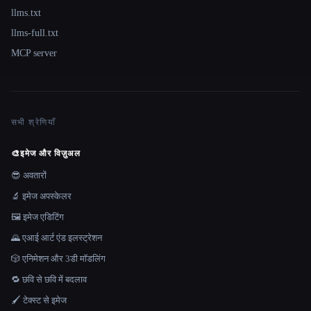
llms.txt
llms-full.txt
MCP server
सभी श्रेणियाँ
🎨
इमेज और विज़ुअल
😎 अवतारों
🔬 इमेज अपस्केलर
🖼️ इमेज एडिटिंग
🌄 एआई आर्ट एंड इलस्ट्रेशन
🎲 एनिमेशन और 3डी मॉडलिंग
🔁 छवि से छवि में बदलाव
🖌️ टेक्स्ट से इमेज