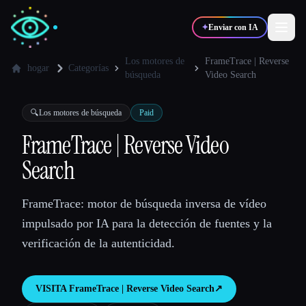
✦
Enviar con IA
Los motores de
FrameTrace | Reverse
hogar
Categorías
búsqueda
Video Search
✍️
🎨
Escritores
Diseñadores
🔍
Los motores de búsqueda
Paid
FrameTrace | Reverse Video
💻
📈
Desarrolladores
Marketers
Search
🎓
🎬
Estudiantes
Creadores
FrameTrace: motor de búsqueda inversa de vídeo
impulsado por IA para la detección de fuentes y la
verificación de la autenticidad.
Blog
VISITA
FrameTrace | Reverse Video Search
↗︎
Comparar herramientas