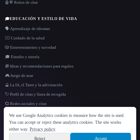
🤖💬 Robot de chat
🎓
EDUCACIÓN Y ESTILO DE VIDA
🗣️ Aprendizaje de idiomas
👩‍⚕️ Cuidado de la salud
🎲 Entretenimiento y novedad
🎓 Estudio y tutoría
🎁 Ideas y recomendaciones para regalos
🎮 Juego de azar
🔮 La IA, el Tarot y la adivinación
💘 Perfil de citas y línea de recogida
💞 Redes sociales y citas
IDIOMA
We use Google Analytics cookies to measure how the site is used.
English
español
Français
Русский
简体中文
You can accept or reject these analytics cookies. The site works
Hindi
either way.
Privacy policy
.
© 2026 That AI Collection. Todos los derechos reservados.
·
Términos de servicios
·
Site information
política de privacidad
·
·
Built with Metatron ★
Reject
Accept