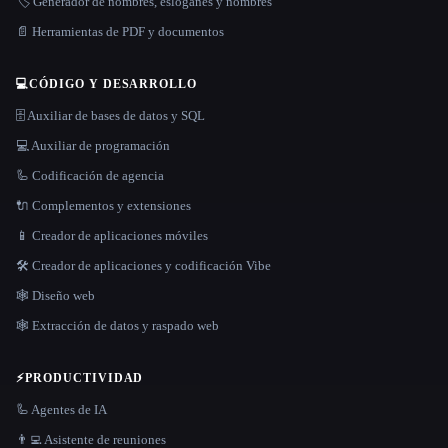
🏷️ Generador de nombres, eslóganes y nombres
📄 Herramientas de PDF y documentos
💻
CÓDIGO Y DESARROLLO
🗄️ Auxiliar de bases de datos y SQL
💻 Auxiliar de programación
🦾 Codificación de agencia
🔌 Complementos y extensiones
📱 Creador de aplicaciones móviles
🛠️ Creador de aplicaciones y codificación Vibe
🕸 Diseño web
🕸️ Extracción de datos y raspado web
⚡
PRODUCTIVIDAD
🦾 Agentes de IA
👨‍💻 Asistente de reuniones