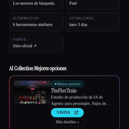
Los motores de búsqueda
Paid
ALTERNATIVAS
ACTUALIZADO
6 herramientas similares
hace 3 días
FUENTE
Sitio oficial ↗︎
AI Collection Mejores opciones
★
Mejores opciones
TheFluxTrain
Estudio de producción de IA de
Agentic para personajes, flujos de
trabajo y vídeos coherentes
VISITA
Más detalles
→