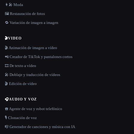
👩‍🎤 Moda
🖼️ Restauración de fotos
🔁 Variación de imagen a imagen
🎬
VIDEO
🎬 Animación de imagen a vídeo
📲 Creador de TikTok y pantalones cortos
🎞️ De texto a vídeo
🎤 Doblaje y traducción de vídeos
🎬 Edición de vídeo
🎧
AUDIO Y VOZ
☎️ Agente de voz y robot telefónico
🎙️ Clonación de voz
🎼 Generador de canciones y música con IA