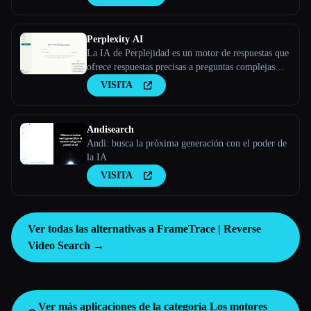
Perplexity AI
La IA de Perplejidad es un motor de respuestas que
ofrece respuestas precisas a preguntas complejas
mediante modelos lingüísticos grandes.
VISITA
Andisearch
Andi: busca la próxima generación con el poder de
la IA
VISITA
Ver todas las alternativas a FrameTrace | Reverse
Video Search →
Ver más aplicaciones de la categoría
Los motores