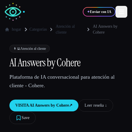
✦
Enviar con IA
Atención al
AI Answers by
hogar
Categorías
cliente
Cohere
✍️
🎨
Escritores
Diseñadores
👨‍💻
Atención al cliente
AI Answers by Cohere
💻
📈
Desarrolladores
Marketers
Plataforma de IA conversacional para atención al
🎓
🎬
Estudiantes
Creadores
cliente - Cohere.
VISITA
AI Answers by Cohere
↗︎
Leer reseña ↓︎
Blog
Save
Comparar herramientas