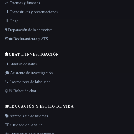
📈 Cuentas y finanzas
📊 Diapositivas y presentaciones
👩‍⚖️ Legal
🎙️ Preparación de la entrevista
🧑‍💼 Reclutamiento y ATS
🤖
CHAT E INVESTIGACIÓN
📊 Análisis de datos
🎓 Asistente de investigación
🔍 Los motores de búsqueda
🤖💬 Robot de chat
🎓
EDUCACIÓN Y ESTILO DE VIDA
🗣️ Aprendizaje de idiomas
👩‍⚕️ Cuidado de la salud
🎲 Entretenimiento y novedad