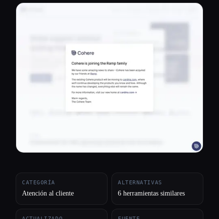
Todas las categorías
Acerca de
CATEGORÍA
ALTERNATIVAS
Atención al cliente
6 herramientas similares
Esc
ACTUALIZADO
FUENTE