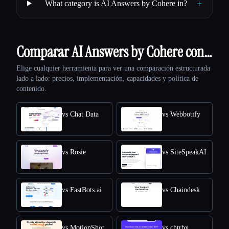
+
What category is AI Answers by Cohere in?
Comparar AI Answers by Cohere con…
Elige cualquier herramienta para ver una comparación estructurada
lado a lado: precios, implementación, capacidades y política de
contenido.
vs Chat Data
vs Webbotify
vs Rosie
vs SiteSpeakAI
vs FastBots.ai
vs Chaindesk
vs MotionShot
vs chtrbx