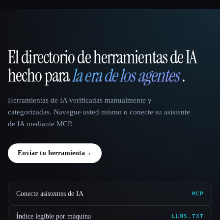
El directorio de herramientas de IA
That AI Collection
hecho para
la era de los agentes
.
Herramientas de IA verificadas manualmente y
categorizadas. Navegue usted mismo o conecte su asistente
de IA mediante MCP.
Enviar tu herramienta
→
Conecte asistentes de IA
MCP
Índice legible por máquina
LLMS.TXT