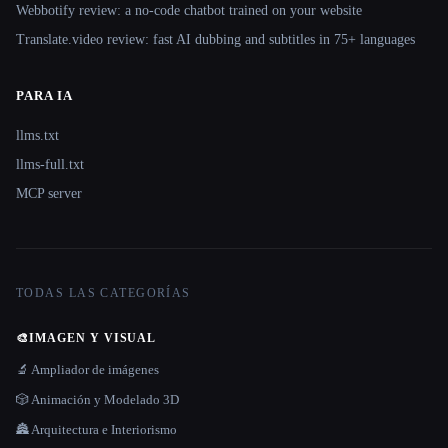
Webbotify review: a no-code chatbot trained on your website
Translate.video review: fast AI dubbing and subtitles in 75+ languages
PARA IA
llms.txt
llms-full.txt
MCP server
TODAS LAS CATEGORÍAS
🎨
IMAGEN Y VISUAL
🔬 Ampliador de imágenes
🎲 Animación y Modelado 3D
🏯 Arquitectura e Interiorismo