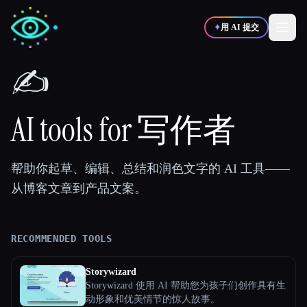
✦
用 AI 提交
✍️
✍️
🎨
写作者
设计师
AI tools for 写作者
💻
📈
开发者
营销
帮助你起草、编辑、总结和润色文字的 AI 工具——
从博客文章到产品文案。
🎓
🎬
学生
创作者
RECOMMENDED TOOLS
博客
Storywizard
Storywizard 使用 AI 帮助您为孩子们创作具有生
比较工具
动形象和优美情节的惊人故事。