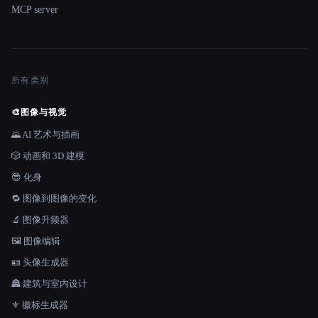
MCP server
所有类别
🎨
图像与视觉
🌄 AI 艺术与插画
🎲 动画和 3D 建模
😎 化身
🔁 图像到图像的变化
🔬 图像升频器
🖼️ 图像编辑
🪪 头像生成器
🏯 建筑与室内设计
⚜️ 徽标生成器