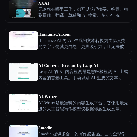
输出等高级功能。thehumanizeai.pro 提供免费和
XXAI
高级套餐。
无论您在哪里工作，都可以获得摘要、答案、精
彩写作、翻译、草稿和 AI 搜索。在 GPT-4o 和
Claude 3.5 之间无缝切换以获取专业内容，每天
为您节省数小时。
HumanizeAI.com
Humanize AI 将 AI 生成的文本转换为类似人类
的文字，使其更自然、更具吸引力，且无法被
AI 探测器察觉。它非常适合为博客、学术论文
或SEO创建真实内容，同时节省时间并提高可读
性。
AI Content Detector by Leap AI
Leap AI 的 AI 内容检测器是您轻松检测 AI 生成
内容的首选工具。手动识别 AI 生成的文本可能
既繁琐又耗时，但我们的工具简化了这项任务。
利用最新的 LLM 模型，它可以轻松准确地分析
和识别人工智能生成的内容。最重要的是，它是
AI-Writer
免费的，每个人都可以永久使用。
AI-Writer是最准确的内容生成平台，它使用最先
进的人工智能写作模型仅根据标题生成文章。
Smodin
Smodin 提供多合一的写作必备品。面向全球学