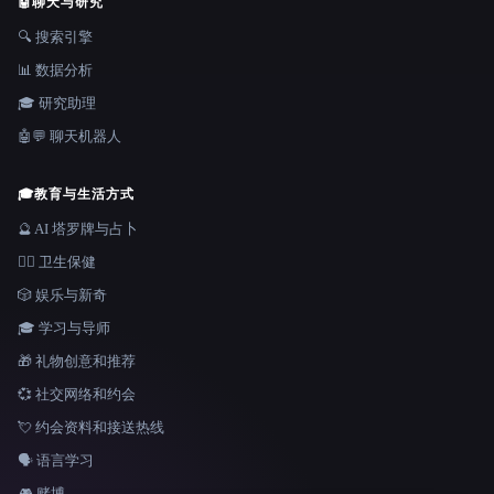
🤖
聊天与研究
🔍 搜索引擎
📊 数据分析
🎓 研究助理
🤖💬 聊天机器人
🎓
教育与生活方式
🔮 AI 塔罗牌与占卜
👩‍⚕️ 卫生保健
🎲 娱乐与新奇
🎓 学习与导师
🎁 礼物创意和推荐
💞 社交网络和约会
💘 约会资料和接送热线
🗣️ 语言学习
🎮 赌博