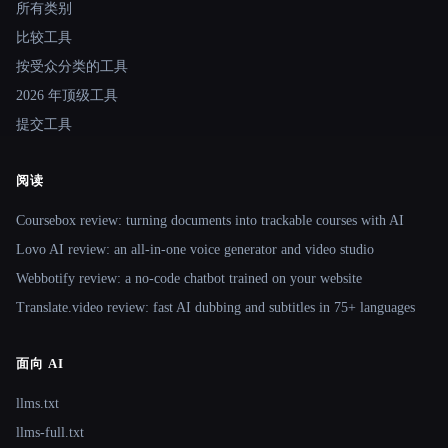
所有类别
比较工具
按受众分类的工具
2026 年顶级工具
提交工具
阅读
Coursebox review: turning documents into trackable courses with AI
Lovo AI review: an all-in-one voice generator and video studio
Webbotify review: a no-code chatbot trained on your website
Translate.video review: fast AI dubbing and subtitles in 75+ languages
面向 AI
llms.txt
llms-full.txt