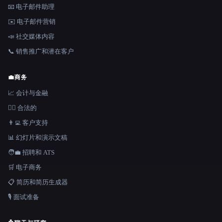
📧 电子邮件助理
✉️ 电子邮件营销
📣 社交媒体内容
📞 销售推广和潜在客户
💼
商务
📈 会计与金融
👩‍⚖️ 合法的
👨‍💻 客户支持
📊 幻灯片和演示文稿
🧑‍💼 招聘和 ATS
🛒 电子商务
📋 简历和简历生成器
🎙️ 面试准备