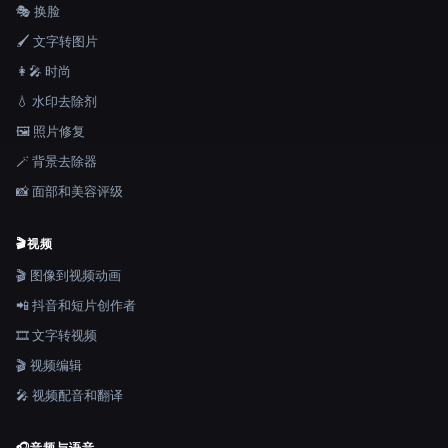
🎭 换脸
🖌️ 文字转图片
👩‍🎤 时尚
💧 水印去除剂
🖼️ 照片修复
🪄 背景去除器
📸 面部和美容评级
🎬
视频
🎬 图像到视频动画
📲 抖音和短片创作者
🎞️ 文字转视频
🎬 视频编辑
🎤 视频配音和翻译