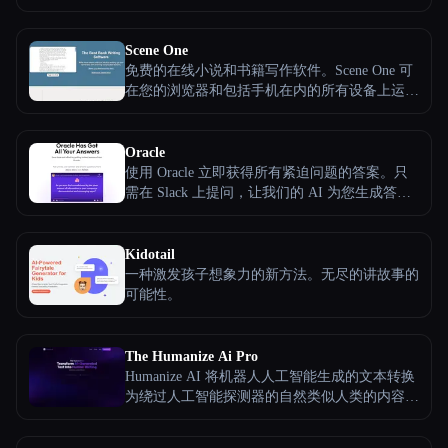
所有分类
Scene One
免费的在线小说和书籍写作软件。Scene One 可
关于
在您的浏览器和包括手机在内的所有设备上运
行！
Oracle
使用 Oracle 立即获得所有紧迫问题的答案。只
需在 Slack 上提问，让我们的 AI 为您生成答
案。只需单击一下，即可将 Oracle 连接到
Slack、Google Docs 和 Confluence，最大限度地
提高您的工作效率。
Kidotail
一种激发孩子想象力的新方法。无尽的讲故事的
可能性。
Esc
The Humanize Ai Pro
Humanize AI 将机器人人工智能生成的文本转换
为绕过人工智能探测器的自然类似人类的内容。
使用它来重写博客、电子邮件、文章等，具有
HumanoIDX 模型、自动博客作者和检测器安全