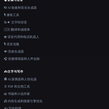
🎧
音频与语音
🎼 AI 歌曲和音乐生成器
🎙️ 播客工具
📝🔉 文字转语音
🇺🇳 翻译和成绩单
☎️ 语音代理和电话机器人
🎙️ 语音克隆
🔊 音效生成器
🎧 音频增强器和人声去除
✍️
文字与写作
🕵️ AI 探测器和人性化器
📄 PDF 和文档工具
📖 书籍和小说作家
📠 内容生成和搜索引擎优化
✍️ 写作助理