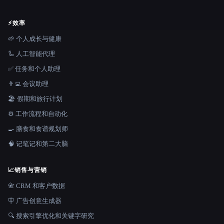
⚡
效率
🌱 个人成长与健康
🦾 人工智能代理
✅ 任务和个人助理
👨‍💻 会议助理
🏖 假期和旅行计划
⚙️ 工作流程和自动化
🍳 膳食和食谱规划师
🧠 记笔记和第二大脑
📈
销售与营销
📇 CRM 和客户数据
🪧 广告创意生成器
🔍 搜索引擎优化和关键字研究