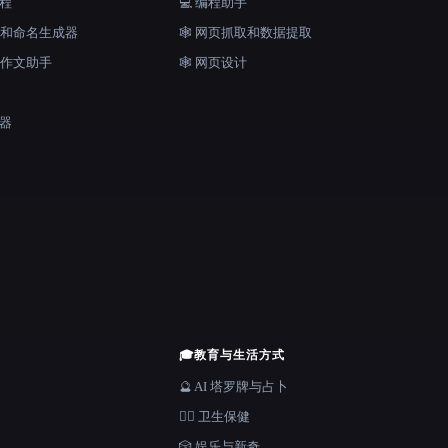
工程
💻 编程助手
口号和命名生成器
🕸️ 网页抓取和数据提取
和作文助手
🕸 网页设计
成器
🎓
教育与生活方式
🔮 AI 塔罗牌与占卜
👩‍⚕️ 卫生保健
🎲 娱乐与新奇