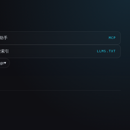
 助手
MCP
读索引
LLMS.TXT
ge
▾