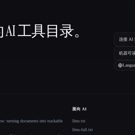
 AI 工具目录。
连接 AI
机器可
Langua
面向 AI
ew: turning documents into trackable
llms.txt
llms-full.txt