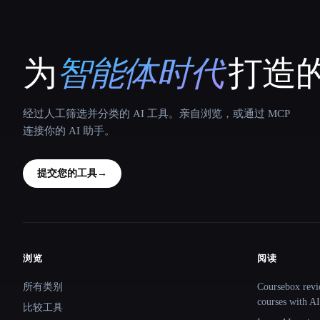
为
智能体时代
打造的
That AI Collection
经过人工筛选并分类的 AI 工具。亲自浏览，或通过 MCP
连接你的 AI 助手。
提交您的工具
→
浏览
阅读
Site navigation
所有类别
Coursebox revi
courses with AI
比较工具