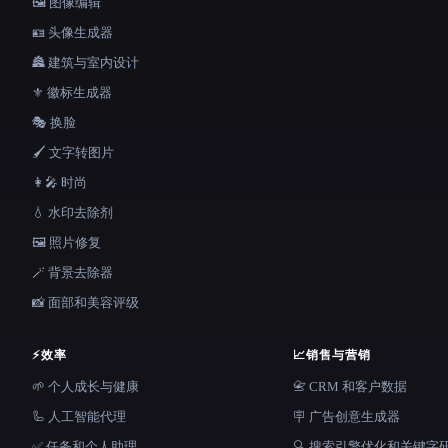
🖼️ 图像编辑
🪪 头像生成器
🏯 建筑与室内设计
⚜️ 徽标生成器
🎭 换脸
🖌️ 文字转图片
👩‍🎤 时尚
💧 水印去除剂
🖼️ 照片修复
🪄 背景去除器
📸 面部和美容评级
⚡
效率
📈
销售与营销
🌱 个人成长与健康
📇 CRM 和客户数据
🦾 人工智能代理
🪧 广告创意生成器
✅ 任务和个人助理
🔍 搜索引擎优化和关键字