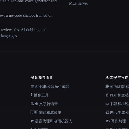
 an all-in-one voice generator and
MCP server
ew: a no-code chatbot trained on
 review: fast AI dubbing and
+ languages
🎧
音频与语音
✍️
文字与写作
🎼 AI 歌曲和音乐生成器
🕵️ AI 探测
🎙️ 播客工具
📄 PDF 和文
📝🔉 文字转语音
📖 书籍和小
🇺🇳 翻译和成绩单
📠 内容生成
☎️ 语音代理和电话机器人
✍️ 写作助理