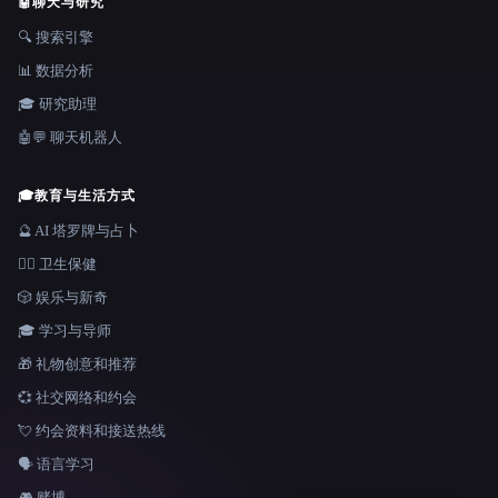
🤖
聊天与研究
🔍 搜索引擎
📊 数据分析
🎓 研究助理
🤖💬 聊天机器人
🎓
教育与生活方式
🔮 AI 塔罗牌与占卜
👩‍⚕️ 卫生保健
🎲 娱乐与新奇
🎓 学习与导师
🎁 礼物创意和推荐
💞 社交网络和约会
💘 约会资料和接送热线
🗣️ 语言学习
🎮 赌博