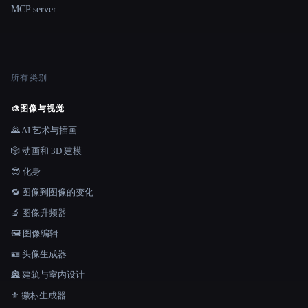
MCP server
所有类别
🎨
图像与视觉
🌄 AI 艺术与插画
🎲 动画和 3D 建模
😎 化身
🔁 图像到图像的变化
🔬 图像升频器
🖼️ 图像编辑
🪪 头像生成器
🏯 建筑与室内设计
⚜️ 徽标生成器