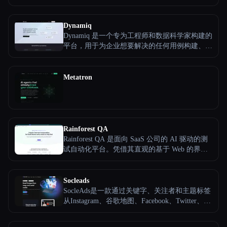
使用 AI 生成一个新的站点，自动设计、编码和
部署，无需设置，无需工程。
所有分类
Dynamiq
Dynamiq 是一个专为工程师和数据科学家构建的
关于
平台，用于为企业想要解决的任何用例构建、部
署、测试、监控和微调大型语言模型。
Metatron
Rainforest QA
Rainforest QA 是面向 SaaS 公司的 AI 驱动的测
试自动化平台。凭借其直观的基于 Web 的界
面，任何人都可以使用简单、通俗易懂的英语提
示快速创建自动、自更新的测试。Rainforest 包
Esc
含创建端到端测试、大规模并行运行测试以及获
Socleads
得详细结果所需的一切。
SocleAds是一款通过关键字、关注者和主题标签
从Instagram、谷歌地图、Facebook、Twitter、
Youtube和Linkedin上无限制地提取电子邮件的软
件