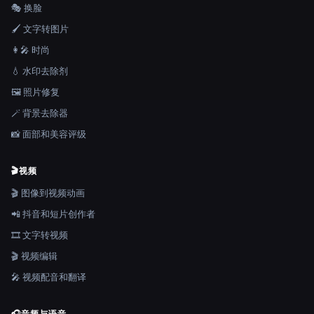
🎭 换脸
🖌️ 文字转图片
👩‍🎤 时尚
💧 水印去除剂
🖼️ 照片修复
🪄 背景去除器
📸 面部和美容评级
🎬
视频
🎬 图像到视频动画
📲 抖音和短片创作者
🎞️ 文字转视频
🎬 视频编辑
🎤 视频配音和翻译