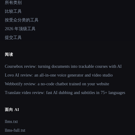
所有类别
比较工具
按受众分类的工具
2026 年顶级工具
提交工具
阅读
Coursebox review: turning documents into trackable courses with AI
Lovo AI review: an all-in-one voice generator and video studio
Webbotify review: a no-code chatbot trained on your website
Translate.video review: fast AI dubbing and subtitles in 75+ languages
面向 AI
llms.txt
llms-full.txt