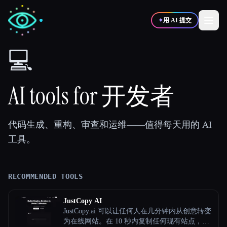
✦
用 AI 提交
💻
✍️
🎨
写作者
设计师
AI tools for 开发者
💻
📈
开发者
营销
代码生成、重构、审查和运维——值得每天用的 AI
工具。
🎓
🎬
学生
创作者
RECOMMENDED TOOLS
博客
JustCopy AI
JustCopy.ai 可以让任何人在几分钟内从创意转变
比较工具
为在线网站。在 10 秒内复制任何现有站点，或