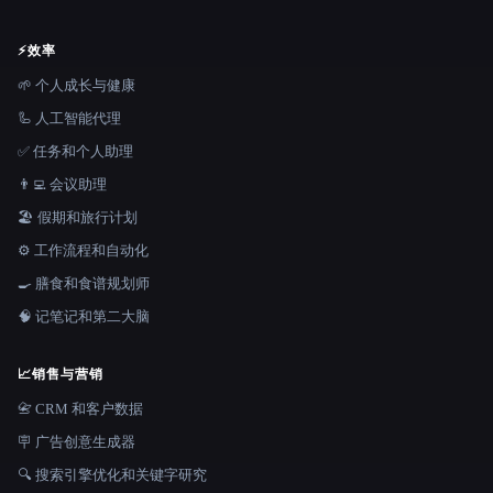
⚡
效率
🌱 个人成长与健康
🦾 人工智能代理
✅ 任务和个人助理
👨‍💻 会议助理
🏖 假期和旅行计划
⚙️ 工作流程和自动化
🍳 膳食和食谱规划师
🧠 记笔记和第二大脑
📈
销售与营销
📇 CRM 和客户数据
🪧 广告创意生成器
🔍 搜索引擎优化和关键字研究