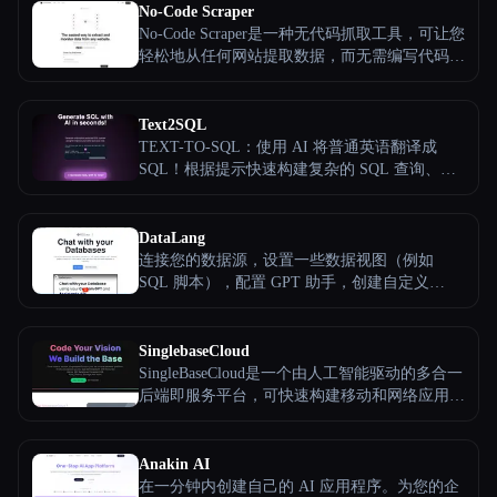
No-Code Scraper
No-Code Scraper是一种无代码抓取工具，可让您
轻松地从任何网站提取数据，而无需编写代码或
管理复杂的脚本。通过利用大型语言模型，它简
化了数据提取过程，使每个人都可以访问。
Text2SQL
TEXT-TO-SQL：使用 AI 将普通英语翻译成
SQL！根据提示快速构建复杂的 SQL 查询、
Excel 公式和正则表达式！
DataLang
连接您的数据源，设置一些数据视图（例如
SQL 脚本），配置 GPT 助手，创建自定义
ChatGPT，并与您的用户、员工或客户共享！
SinglebaseCloud
SingleBaseCloud是一个由人工智能驱动的多合一
后端即服务平台，可快速构建移动和网络应用程
序。我们提供以下组件供您构建应用程序：矢量
数据库、用于灵活数据模型的关系文档数据库、
用于用户注册和登录应用程序的身份验证、人工
Anakin AI
智能相似度搜索、文档和图像存储。
在一分钟内创建自己的 AI 应用程序。为您的企