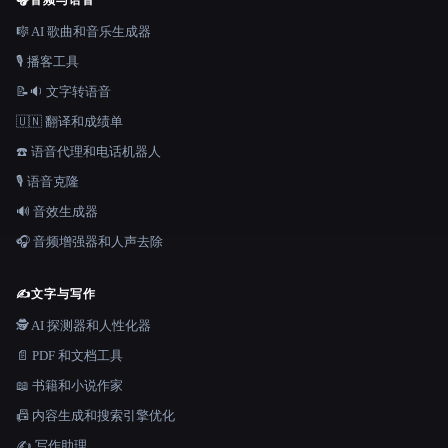
🎧
音频与语音
🎼 AI 歌曲和音乐生成器
🎙️ 播客工具
📝🔉 文字转语音
🇺🇳 翻译和成绩单
☎️ 语音代理和电话机器人
🎙️ 语音克隆
🔊 音效生成器
🎧 音频增强器和人声去除
✍️
文字与写作
🕵️ AI 探测器和人性化器
📄 PDF 和文档工具
📖 书籍和小说作家
📠 内容生成和搜索引擎优化
✍️ 写作助理