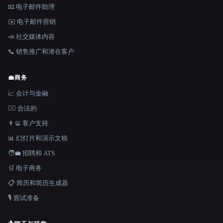
📧 电子邮件助理
✉️ 电子邮件营销
📣 社交媒体内容
📞 销售推广和潜在客户
💼
商务
📈 会计与金融
👩‍⚖️ 合法的
👨‍💻 客户支持
📊 幻灯片和演示文稿
🧑‍💼 招聘和 ATS
🛒 电子商务
📋 简历和简历生成器
🎙️ 面试准备