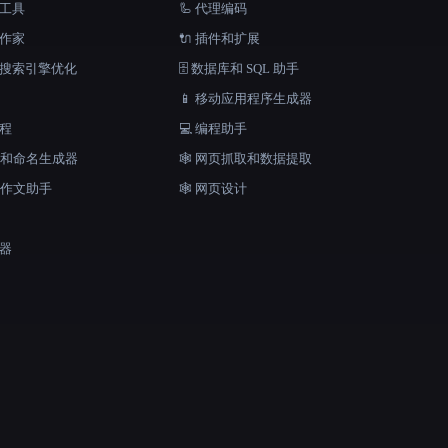
档工具
🦾 代理编码
说作家
🔌 插件和扩展
和搜索引擎优化
🗄️ 数据库和 SQL 助手
📱 移动应用程序生成器
工程
💻 编程助手
口号和命名生成器
🕸️ 网页抓取和数据提取
和作文助手
🕸 网页设计
成器