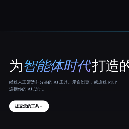
为
智能体时代
打造的
That AI Collection
经过人工筛选并分类的 AI 工具。亲自浏览，或通过 MCP
连接你的 AI 助手。
提交您的工具
→