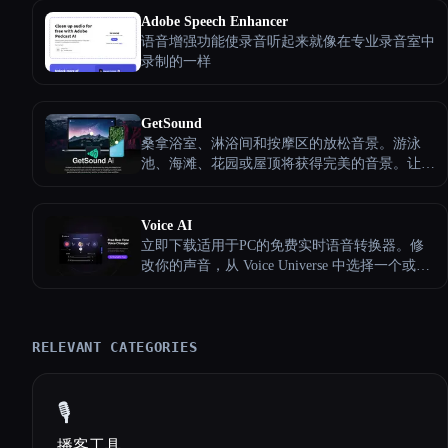
人入胜的社交媒体帖子 → 一封包含该剧集关键
Adobe Speech Enhancer
要点的电子邮件 → 按主题分类的主要亮点
语音增强功能使录音听起来就像在专业录音室中
录制的一样
GetSound
桑拿浴室、淋浴间和按摩区的放松音景。游泳
池、海滩、花园或屋顶将获得完美的音景。让您
的大堂、走廊或电梯再次与众不同。通过自然音
景完成更多工作，获得更好的专注力和和谐感。
Voice AI
立即下载适用于PC的免费实时语音转换器。修
改你的声音，从 Voice Universe 中选择一个或克
隆任何你想要的声音
RELEVANT CATEGORIES
🎙️
播客工具