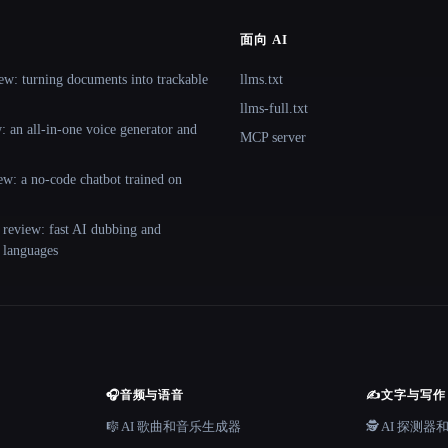
面向 AI
ew: turning documents into trackable
llms.txt
llms-full.txt
 an all-in-one voice generator and
MCP server
ew: a no-code chatbot trained on
 review: fast AI dubbing and
+ languages
🎧
音频与语音
✍️
文字与写作
🎼 AI 歌曲和音乐生成器
🕵️ AI 探测