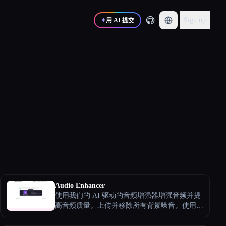
Sign up
✦
用 AI 提交
Audio Enhancer
使用我们的 AI 驱动的音频增强器增强音频并提
高音频质量。上传并移除所有背景噪音。使用我
们先进的 AI 声音增强器工具，告别烦人的背景
噪音！开始在所有音频或视频中享受水晶般清晰