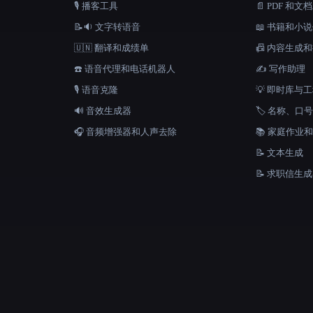
🎙️ 播客工具
📄 PDF 和文
📝🔉 文字转语音
📖 书籍和小
🇺🇳 翻译和成绩单
📠 内容生成
☎️ 语音代理和电话机器人
✍️ 写作助理
🎙️ 语音克隆
💡 即时库与
🔊 音效生成器
🏷️ 名称、
🎧 音频增强器和人声去除
📚 家庭作业
📝 文本生成
📝 求职信生