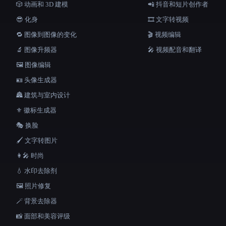
🎲 动画和 3D 建模
📲 抖音和短片创作者
😎 化身
🎞️ 文字转视频
🔁 图像到图像的变化
🎬 视频编辑
🔬 图像升频器
🎤 视频配音和翻译
🖼️ 图像编辑
🪪 头像生成器
🏯 建筑与室内设计
⚜️ 徽标生成器
🎭 换脸
🖌️ 文字转图片
👩‍🎤 时尚
💧 水印去除剂
🖼️ 照片修复
🪄 背景去除器
📸 面部和美容评级