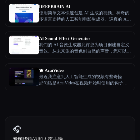
DEEPBRAIN AI
使用简单文本快速创建 AI 生成的视频。神奇的
多语言支持的人工智能电影生成器。逼真的 AI
头像、自然的文字转语音和强大的 AI 视频创作
功能全部集中在一个平台上。借助 AI 驱动的文
本转视频，大规模加速您的视频项目。
AI Sound Effect Generator
我们的 AI 音效生成器允许您为项目创建自定义
音效。从未来派的音色到自然的声音，您可以轻
松生成独特的音频来增强您的内容。
🫐 AcaiVideo
最近我注意到人工智能生成的视频有些奇怪...
那句话是AcaiVideo在视频开始时使用的钩子之
一...是的，我也印象深刻。 AcaiVideo 使用 AI
为抖音、YouTube 和 Instagram Reels 生成完整视
频。 作为创始人，我只用这些视频经营着一个
完整的抖音账户，其中 10% 的观看次数超过20
万，最好的达到了330万。
🎧
音频增强器和人声去除