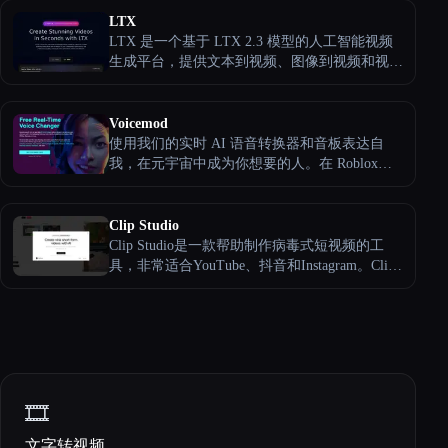
的音质。
LTX
LTX 是一个基于 LTX 2.3 模型的人工智能视频
生成平台，提供文本到视频、图像到视频和视频
编辑工具。它使用户能够通过实时处理、开源可
访问性和专业级输出在几秒钟内创建令人惊叹的
高质量视频，使所有创作者都能轻松高效地创作
Voicemod
AI 视频。
使用我们的实时 AI 语音转换器和音板表达自
我，在元宇宙中成为你想要的人。在 Roblox、
OBS、VrChat、Discord 等平台上建立你的声音
身份
Clip Studio
Clip Studio是一款帮助制作病毒式短视频的工
具，非常适合YouTube、抖音和Instagram。Clip
Studio允许用户毫不费力地创建引人入胜且可共
享的视频，这些视频一定会吸引观众。
🎞️
文字转视频