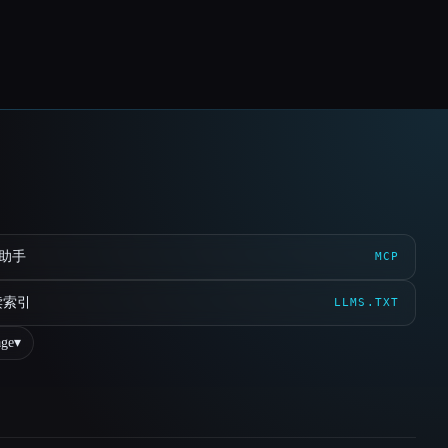
 助手
MCP
读索引
LLMS.TXT
ge
▾