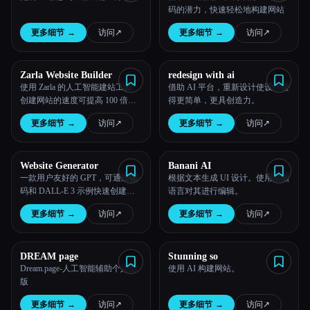
码的潜力，快速轻松地构建网站
更多细节
→
访问
↗︎
更多细节
→
访问
↗︎
Zarla Website Builder
redesign with ai
使用 Zarla 的人工智能建站工具，
借助 AI 平台，重新设计使设计变
创建网站的速度可提高 100 倍。
得更简单，更具创造力。
有了 Zarla，你可以告别拖放操
更多细节
→
访问
↗︎
更多细节
→
访问
↗︎
作，再也不用编写、设计或编写
网站代码了。
Website Generator
Banani AI
一款用户友好的 GPT，可通过编
根据文本生成 UI 设计。使用自然
码和 DALL-E 3 示例快速创建高
语言对其进行编辑。
质量的网站。
更多细节
→
访问
↗︎
更多细节
→
访问
↗︎
DREAM page
Stunning so
Dream.page-人工智能辅助个人出
使用 AI 构建网站。
版
更多细节
→
访问
↗︎
更多细节
→
访问
↗︎