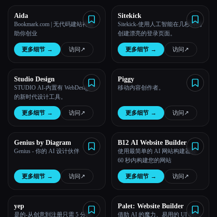
Aida
Sitekick
Bookmark.com | 无代码建站神器
Sitekick-使用人工智能在几秒钟内
助你创业
创建漂亮的登录页面。
Esc
更多细节
→
访问
↗︎
更多细节
→
访问
↗︎
Studio Design
Piggy
STUDIO AI-内置有 WebDesignAI
移动内容创作者。
的新时代设计工具。
更多细节
→
访问
↗︎
更多细节
→
访问
↗︎
Genius by Diagram
B12 AI Website Builder
Genius - 你的 AI 设计伙伴
使用最简单的 AI 网站构建器在
60 秒内构建您的网站
更多细节
→
访问
↗︎
更多细节
→
访问
↗︎
yep
Palet: Website Builder
是的-从创意到注册只需 5 分钟。
借助 AI 的魔力、易用的 UI 和代