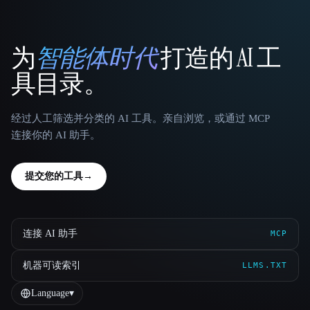
为
智能体时代
打造的 AI 工
That AI Collection
具目录。
经过人工筛选并分类的 AI 工具。亲自浏览，或通过 MCP
连接你的 AI 助手。
提交您的工具
→
连接 AI 助手
MCP
机器可读索引
LLMS.TXT
Language
▾