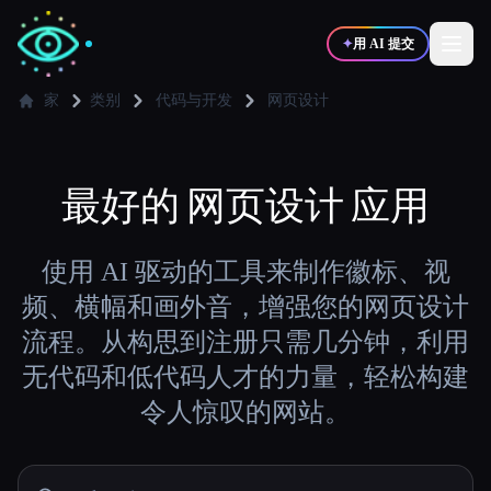
✦
用 AI 提交
家
类别
代码与开发
网页设计
✍️
🎨
写作者
设计师
最好的
网页设计
应用
💻
📈
开发者
营销
使用 AI 驱动的工具来制作徽标、视
频、横幅和画外音，增强您的网页设计
🎓
🎬
学生
创作者
流程。从构思到注册只需几分钟，利用
无代码和低代码人才的力量，轻松构建
令人惊叹的网站。
博客
比较工具