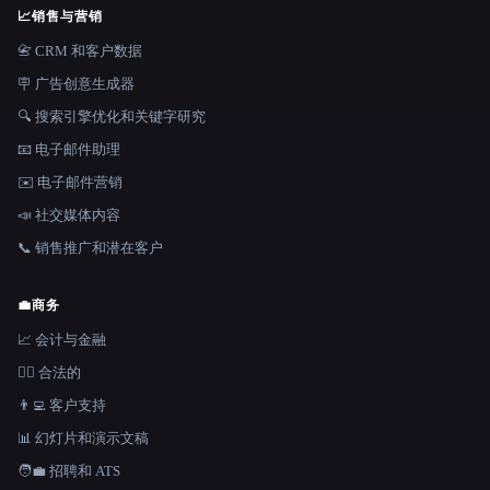
📈
销售与营销
📇 CRM 和客户数据
🪧 广告创意生成器
🔍 搜索引擎优化和关键字研究
📧 电子邮件助理
✉️ 电子邮件营销
📣 社交媒体内容
📞 销售推广和潜在客户
💼
商务
📈 会计与金融
👩‍⚖️ 合法的
👨‍💻 客户支持
📊 幻灯片和演示文稿
🧑‍💼 招聘和 ATS