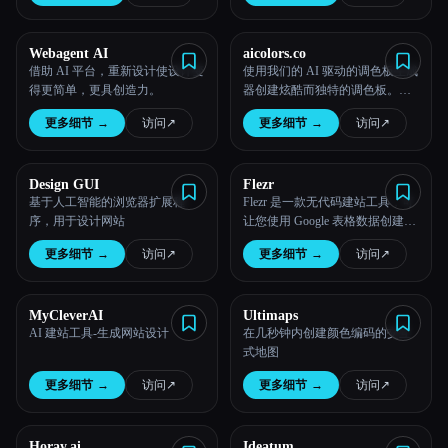
Webagent AI
aicolors.co
借助 AI 平台，重新设计使设计变
使用我们的 AI 驱动的调色板生成
得更简单，更具创造力。
器创建炫酷而独特的调色板。浏
览、编辑和可视化您的调色板，
更多细节
→
访问
↗︎
更多细节
→
访问
↗︎
为您的项目找到完美的组合。
Design GUI
Flezr
基于人工智能的浏览器扩展程
Flezr 是一款无代码建站工具，可
序，用于设计网站
让您使用 Google 表格数据创建动
态网站。
更多细节
→
访问
↗︎
更多细节
→
访问
↗︎
MyCleverAI
Ultimaps
AI 建站工具-生成网站设计
在几秒钟内创建颜色编码的交互
式地图
更多细节
→
访问
↗︎
更多细节
→
访问
↗︎
Horay.ai
Ideatum