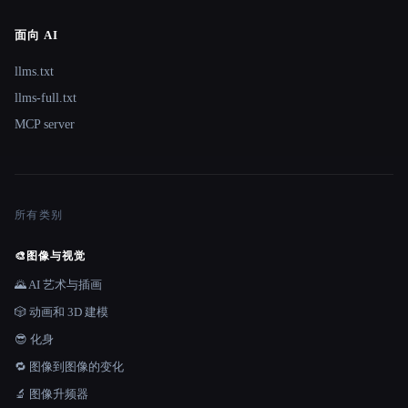
面向 AI
llms.txt
llms-full.txt
MCP server
所有类别
🎨
图像与视觉
🌄 AI 艺术与插画
🎲 动画和 3D 建模
😎 化身
🔁 图像到图像的变化
🔬 图像升频器