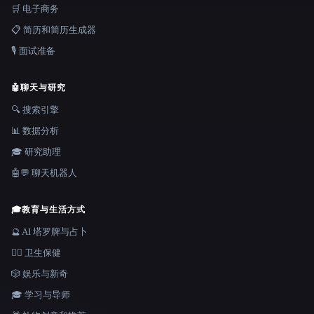
🛒 电子商务
📋 简历和简历生成器
🎙️ 面试准备
🤖
聊天与研究
🔍 搜索引擎
📊 数据分析
🎓 研究助理
🤖💬 聊天机器人
🎓
教育与生活方式
🔮 AI 塔罗牌与占卜
👩‍⚕️ 卫生保健
🎲 娱乐与新奇
🎓 学习与导师