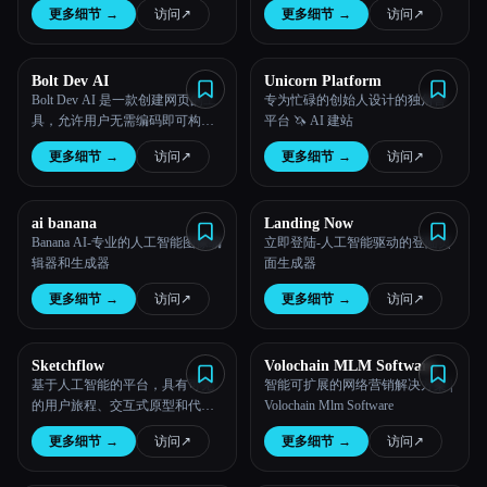
更多细节
→
访问
↗︎
更多细节
→
访问
↗︎
Bolt Dev AI
Unicorn Platform
Bolt Dev AI 是一款创建网页的工
专为忙碌的创始人设计的独角兽
具，允许用户无需编码即可构建
平台 🦄 AI 建站
专业的响应式网站。
更多细节
→
访问
↗︎
更多细节
→
访问
↗︎
ai banana
Landing Now
Banana AI-专业的人工智能图像编
立即登陆-人工智能驱动的登陆页
辑器和生成器
面生成器
更多细节
→
访问
↗︎
更多细节
→
访问
↗︎
Sketchflow
Volochain MLM Software
基于人工智能的平台，具有可见
智能可扩展的网络营销解决方案 |
的用户旅程、交互式原型和代码
Volochain Mlm Software
生成器。
更多细节
→
访问
↗︎
更多细节
→
访问
↗︎