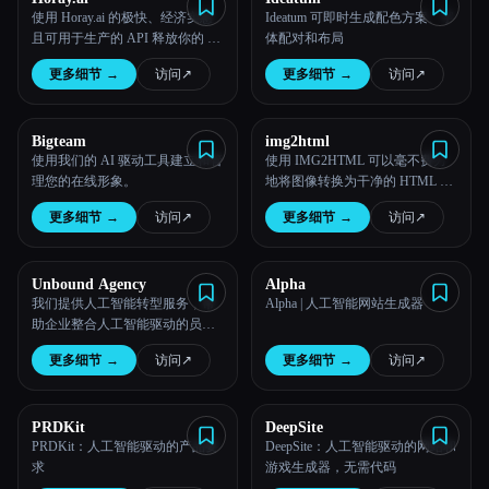
使用 Horay.ai 的极快、经济实惠
Ideatum 可即时生成配色方案、字
且可用于生产的 API 释放你的 AI
体配对和布局
创造力。
更多细节
→
访问
↗︎
更多细节
→
访问
↗︎
Bigteam
img2html
使用我们的 AI 驱动工具建立和管
使用 IMG2HTML 可以毫不费力
理您的在线形象。
地将图像转换为干净的 HTML 和
CSS 代码。我们先进的人工智能
更多细节
→
访问
↗︎
更多细节
→
访问
↗︎
技术可将开发时间缩短多达
80％，从而确保准确和响应式的
转换。
Unbound Agency
Alpha
我们提供人工智能转型服务，帮
Alpha | 人工智能网站生成器
助企业整合人工智能驱动的员工
并自动化关键工作流程。
更多细节
→
访问
↗︎
更多细节
→
访问
↗︎
PRDKit
DeepSite
PRDKit：人工智能驱动的产品要
DeepSite：人工智能驱动的网站和
求
游戏生成器，无需代码