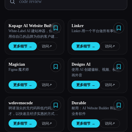
所有分类
关于
Kopage AI Website Builder
Linkrr
White-Label AI 建站神器，你可以
Linkrr-用一个平台做所有事情！
用你自己的品牌为你的客户建立
网站
更多细节
→
访问
↗︎
更多细节
→
访问
↗︎
Magician
Designs AI
Figma 魔术师
使用 AI 创建徽标、视频、横幅、
画外音
更多细节
→
访问
↗︎
更多细节
→
访问
↗︎
welovenocode
Durable
聘请顶尖的无代码和低代码人
耐用：AI Website Builder 和服务
才，以快速且经济实惠的方式构
业务软件
建您的网站
更多细节
→
访问
↗︎
更多细节
→
访问
↗︎