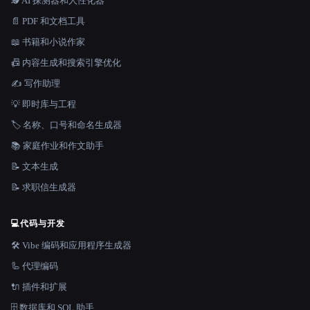
🕵️ AI 探测器和人性化器
📄 PDF 和文档工具
📖 书籍和小说作家
📠 内容生成和搜索引擎优化
✍️ 写作助理
💡 即时库与工程
🏷️ 名称、口号和命名生成器
📚 家庭作业和作文助手
📝 文本生成
📝 求职信生成器
💻
代码与开发
🛠️ Vibe 编码和应用程序生成器
🦾 代理编码
🔌 插件和扩展
🗄️ 数据库和 SQL 助手