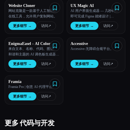
Website Cloner
UX Magic AI
网站克隆是一款基于人工智能的
AI 用户界面生成器 — 几秒钟内
在线工具，允许用户复制网站。
即可完成 Figma 就绪设计 |
uxMagic
更多细节
→
访问
↗︎
更多细节
→
访问
↗︎
EnigmaEasel - AI Color
Accesstive
Palette Generator
来自文本、名称、代码、图像、
Accessive-无障碍合规平台。
和谐和主题的 AI 调色板生成器-
EnigmaEasel
更多细节
→
访问
↗︎
更多细节
→
访问
↗︎
Framia
Framia Pro | 创意 AI 代理平台
更多细节
→
访问
↗︎
更多 代码与开发