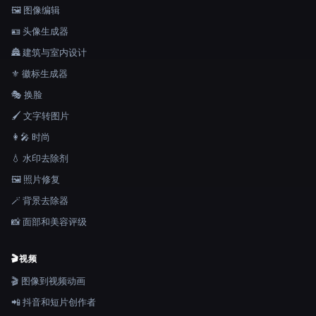
🖼️ 图像编辑
🪪 头像生成器
🏯 建筑与室内设计
⚜️ 徽标生成器
🎭 换脸
🖌️ 文字转图片
👩‍🎤 时尚
💧 水印去除剂
🖼️ 照片修复
🪄 背景去除器
📸 面部和美容评级
🎬
视频
🎬 图像到视频动画
📲 抖音和短片创作者