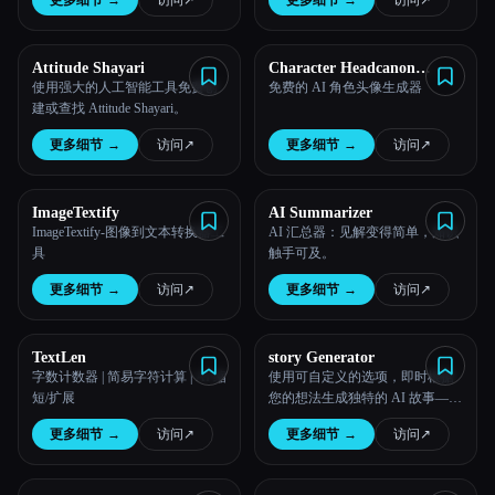
更多细节
→
访问
↗︎
更多细节
→
访问
↗︎
Attitude Shayari
Character Headcanon
Generator
使用强大的人工智能工具免费创
免费的 AI 角色头像生成器
建或查找 Attitude Shayari。
更多细节
→
访问
↗︎
更多细节
→
访问
↗︎
ImageTextify
AI Summarizer
ImageTextify-图像到文本转换器工
AI 汇总器：见解变得简单，知识
具
触手可及。
更多细节
→
访问
↗︎
更多细节
→
访问
↗︎
TextLen
story Generator
字数计数器 | 简易字符计算 | AI 缩
使用可自定义的选项，即时根据
短/扩展
您的想法生成独特的 AI 故事——
完全免费，无需注册。
更多细节
→
访问
↗︎
更多细节
→
访问
↗︎