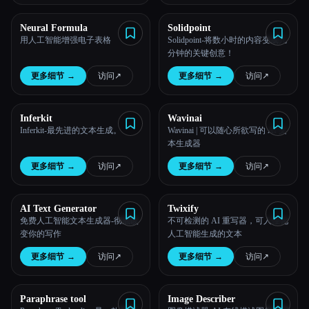
Neural Formula
Solidpoint
用人工智能增强电子表格
Solidpoint-将数小时的内容变成几
分钟的关键创意！
更多细节
→
访问
↗︎
更多细节
→
访问
↗︎
Inferkit
Wavinai
Inferkit-最先进的文本生成。
Wavinai | 可以随心所欲写的 AI 文
本生成器
更多细节
→
访问
↗︎
更多细节
→
访问
↗︎
AI Text Generator
Twixify
免费人工智能文本生成器-彻底改
不可检测的 AI 重写器，可人性化
变你的写作
人工智能生成的文本
更多细节
→
访问
↗︎
更多细节
→
访问
↗︎
Paraphrase tool
Image Describer