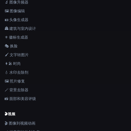
🔬 图像升频器
🖼️ 图像编辑
🪪 头像生成器
🏯 建筑与室内设计
⚜️ 徽标生成器
🎭 换脸
🖌️ 文字转图片
👩‍🎤 时尚
💧 水印去除剂
🖼️ 照片修复
🪄 背景去除器
📸 面部和美容评级
🎬
视频
🎬 图像到视频动画