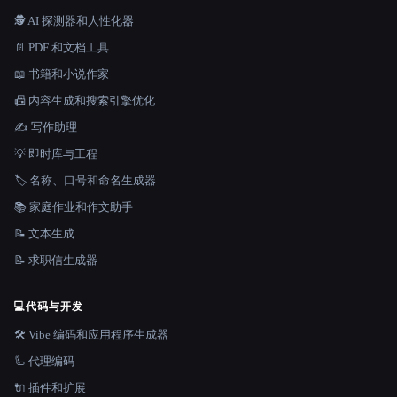
🕵️ AI 探测器和人性化器
📄 PDF 和文档工具
📖 书籍和小说作家
📠 内容生成和搜索引擎优化
✍️ 写作助理
💡 即时库与工程
🏷️ 名称、口号和命名生成器
📚 家庭作业和作文助手
📝 文本生成
📝 求职信生成器
💻
代码与开发
🛠️ Vibe 编码和应用程序生成器
🦾 代理编码
🔌 插件和扩展