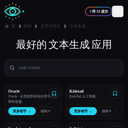
✦
用 AI 提交
家
类别
文字与写作
文本生成
✍️
最好的
文本生成
🎨
应用
写作者
设计师
💻
📈
开发者
营销
🎓
🎬
学生
创作者
Oracle
Kidotail
Oracle - 从您的所有知识库中获得
KidoTail 人工智能
即时答案
博客
更多细节
→
访问
↗︎
更多细节
→
访问
↗︎
比较工具