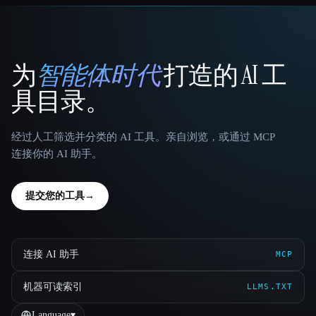
为
智能体时代
打造的 AI 工
That AI Collection
具目录。
经过人工筛选并分类的 AI 工具。亲自浏览，或通过 MCP
连接你的 AI 助手。
提交您的工具
→
连接 AI 助手
MCP
机器可读索引
LLMS.TXT
Language
▾