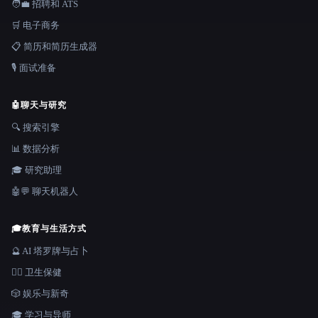
🧑‍💼 招聘和 ATS
🛒 电子商务
📋 简历和简历生成器
🎙️ 面试准备
🤖
聊天与研究
🔍 搜索引擎
📊 数据分析
🎓 研究助理
🤖💬 聊天机器人
🎓
教育与生活方式
🔮 AI 塔罗牌与占卜
👩‍⚕️ 卫生保健
🎲 娱乐与新奇
🎓 学习与导师