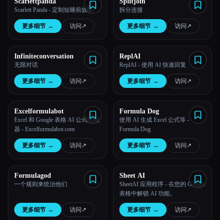
Scarlettpanda
Splitjoin
Scarlett Panda - 定制短睡前故事
拆分连接
所有分类
更多细节
→
访问
↗︎
更多细节
→
访问
↗︎
关于
Infiniteconversation
ReplAI
无限对话
ReplAI - 使用 AI 快速回复
更多细节
→
访问
↗︎
更多细节
→
访问
↗︎
Excelformulabot
Formula Dog
Excel 和 Google 表格 AI 公式生成
使用 AI 生成 Excel 公式等 -
器 - Excelformulabot.com
Formula Dog
更多细节
→
访问
↗︎
更多细节
→
访问
↗︎
Formulagod
Sheet AI
一个规则来统治他们
SheetAI 应用程序 - 在您的 Google
表格中解锁 AI 功能。
更多细节
→
访问
↗︎
更多细节
→
访问
↗︎
Esc