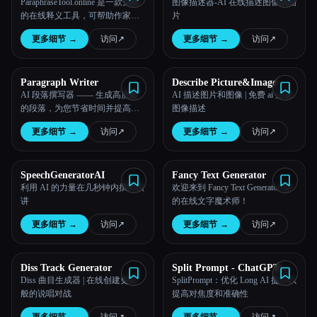
ParaphraseTool.online 是一款免费
图像描述器-AI 在线描述图像或图
的在线释义工具，可帮助作家改
片
写句子、段落、文章和文章
更多细节
→
访问
↗︎
更多细节
→
访问
↗︎
Paragraph Writer
Describe Picture&Image
AI 段落撰写器 —— 生成高质量
AI 描述图片和图像 | 免费 ai 生成
的段落，为您节省时间并提高专
图像描述
业的 AI 段落作者的效率
更多细节
→
访问
↗︎
更多细节
→
访问
↗︎
SpeechGeneratorAI
Fancy Text Generator
利用 AI 的力量在几秒钟内撰写演
欢迎来到 Fancy Text Generator-你
讲
的在线文字魔术师！
更多细节
→
访问
↗︎
更多细节
→
访问
↗︎
Diss Track Generator
Split Prompt - ChatGPT
Prompt SPlitter
Diss 曲目生成器 | 在线创建史诗
SplitPrompt：优化 Long AI 提示以
般的说唱对战
提高对焦度和准确性