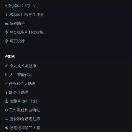
🗄️ 数据库和 SQL 助手
📱 移动应用程序生成器
💻 编程助手
🕸️ 网页抓取和数据提取
🕸 网页设计
⚡
效率
🌱 个人成长与健康
🦾 人工智能代理
✅ 任务和个人助理
👨‍💻 会议助理
🏖 假期和旅行计划
⚙️ 工作流程和自动化
🍳 膳食和食谱规划师
🧠 记笔记和第二大脑