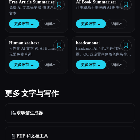
Free Article Summarizer –
AI Book Summarizer
Get the Insights with
免费 AI 文章摘要器-快速总结长
让书籍易于掌握的 AI 图书摘要器
Powerful AI
文本
更多细节
→
访问
↗︎
更多细节
→
访问
↗︎
Humanizeaitext
headcanonai
人性化 AI 文本-#1 AI Humanizer |
Headcanon AI 可以为任何粉丝
无限免费单词
圈、OC 或设置创建角色内头炮、
场景和提示——快速、细致入微
更多细节
→
访问
↗︎
更多细节
→
访问
↗︎
且创意无穷无尽。
更多 文字与写作
📝
求职信生成器
📄
PDF 和文档工具