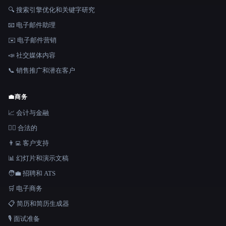
🔍 搜索引擎优化和关键字研究
📧 电子邮件助理
✉️ 电子邮件营销
📣 社交媒体内容
📞 销售推广和潜在客户
💼
商务
📈 会计与金融
👩‍⚖️ 合法的
👨‍💻 客户支持
📊 幻灯片和演示文稿
🧑‍💼 招聘和 ATS
🛒 电子商务
📋 简历和简历生成器
🎙️ 面试准备