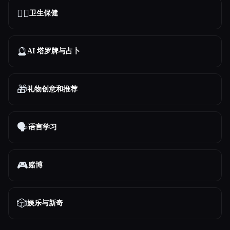
👩‍⚕️
卫生保健
🔮
AI 塔罗牌与占卜
🎁
礼物创意和推荐
🗣️
语言学习
🎮
赌博
🎲
娱乐与新奇