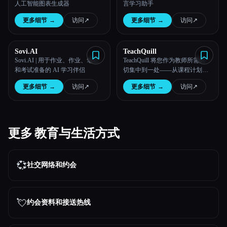
人工智能图表生成器
言学习助手
更多细节
→
访问
↗︎
更多细节
→
访问
↗︎
Sovi.AI
TeachQuill
Sovi.AI | 用于作业、作业、笔记
TeachQuill 将您作为教师所需的一
和考试准备的 AI 学习伴侣
切集中到一处——从课程计划到
评估、课堂活动到家长交流。
更多细节
→
访问
↗︎
更多细节
→
访问
↗︎
更多 教育与生活方式
💞
社交网络和约会
💘
约会资料和接送热线