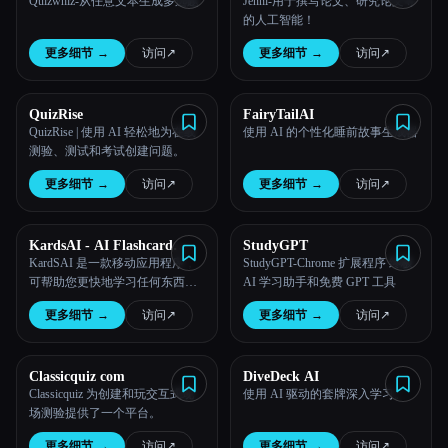
Quizwhiz-从任意文本生成多选题
Jenni-用于撰写论文、研究论文等
的人工智能！
所有分类
更多细节
→
访问
↗︎
更多细节
→
访问
↗︎
关于
QuizRise
FairyTailAI
QuizRise | 使用 AI 轻松地为在线
使用 AI 的个性化睡前故事生成器
测验、测试和考试创建问题。
更多细节
→
访问
↗︎
更多细节
→
访问
↗︎
KardsAI - AI Flashcard
StudyGPT
Maker
KardSAI 是一款移动应用程序，
StudyGPT-Chrome 扩展程序 终极
可帮助您更快地学习任何东西。
AI 学习助手和免费 GPT 工具
它会根据任何 PDF、文本或提示
更多细节
→
访问
↗︎
更多细节
→
访问
↗︎
自动生成抽认卡。间隔重复学
习，长期保持记忆！
Classicquiz com
DiveDeck AI
Classicquiz 为创建和玩交互式现
使用 AI 驱动的套牌深入学习。
场测验提供了一个平台。
更多细节
→
访问
↗︎
更多细节
→
访问
↗︎