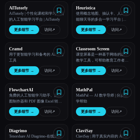
AITutorly
Heuristica
AiTutorly | 个性化课程和学习计划
使用概念地图、抽认卡、人工智
的人工智能学习平台 | AiTutorly
能聊天等的多合一学习平台 |
Heuristica
更多细节
→
访问
↗︎
更多细节
→
访问
↗︎
Cramd
Classroom Screen
用于更智能学习和备考的 AI 学习
课堂屏幕是一种基于网络的数字
工具
教学工具，可帮助教育工作者直
观地管理课程。
更多细节
→
访问
↗︎
更多细节
→
访问
↗︎
FlowchartAI
MathPal
免费的人工智能学习助手、流程
MathPal — AI 数学导师 | 分步数
图制作器和 PDF 图像 Excel 转换
学帮助
器 | FlowChartAI
更多细节
→
访问
↗︎
更多细节
→
访问
↗︎
Diagrimo
ClaviSay
Tenorshare AI Diagrimo-在线免费
ClaviSay | 用于真实内容的 AI 语