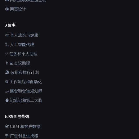
🕸 网页设计
⚡
效率
🌱 个人成长与健康
🦾 人工智能代理
✅ 任务和个人助理
👨‍💻 会议助理
🏖 假期和旅行计划
⚙️ 工作流程和自动化
🍳 膳食和食谱规划师
🧠 记笔记和第二大脑
📈
销售与营销
📇 CRM 和客户数据
🪧 广告创意生成器