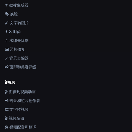
⚜️ 徽标生成器
🎭 换脸
🖌️ 文字转图片
👩‍🎤 时尚
💧 水印去除剂
🖼️ 照片修复
🪄 背景去除器
📸 面部和美容评级
🎬
视频
🎬 图像到视频动画
📲 抖音和短片创作者
🎞️ 文字转视频
🎬 视频编辑
🎤 视频配音和翻译