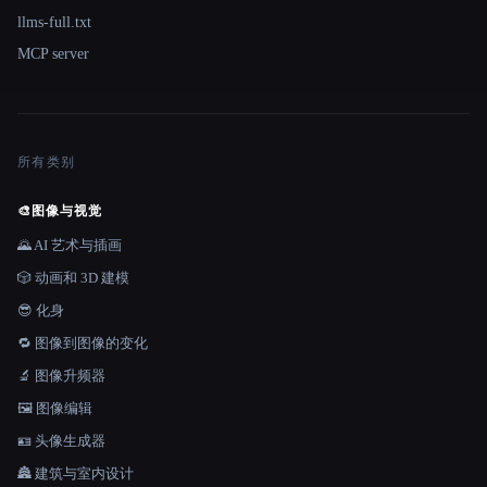
llms-full.txt
MCP server
所有类别
🎨
图像与视觉
🌄 AI 艺术与插画
🎲 动画和 3D 建模
😎 化身
🔁 图像到图像的变化
🔬 图像升频器
🖼️ 图像编辑
🪪 头像生成器
🏯 建筑与室内设计