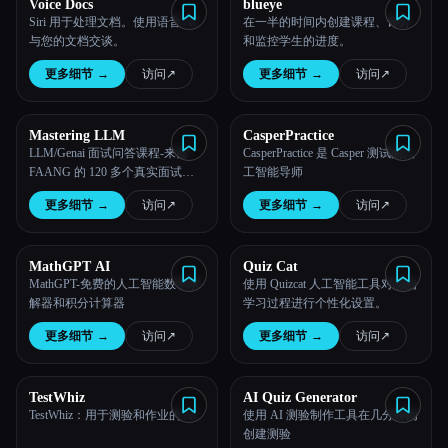
Voice Docs
blueye
Siri 用于处理文档。使用语音 AI
在一半的时间内创建课程、评分
与您的文档交谈。
和监控学生的进度。
更多细节
→
访问
↗︎
更多细节
→
访问
↗︎
Mastering LLM
CasperPractice
LLM/Genai 面试问答课程-来自
CasperPractice 是 Casper 测试的人
FAANG 的 120 多个真实面试问
工智能导师
题和 120 多个评估问题 + 认证 +
更多细节
→
访问
↗︎
更多细节
→
访问
↗︎
实时案例研究
MathGPT AI
Quiz Cat
MathGPT-免费的人工智能数学求
使用 Quizcat 人工智能工具对您的
解器和积分计算器
学习过程进行个性化设置。
更多细节
→
访问
↗︎
更多细节
→
访问
↗︎
TestWhiz
AI Quiz Generator
TestWhiz：用于测验和作业的 AI
使用 AI 测验制作工具在几分钟内
创建测验