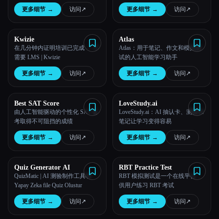
更多细节
→
访问
↗︎
更多细节
→
访问
↗︎
Kwizie
Atlas
在几分钟内证明培训已完成 — 不
Atlas：用于笔记、作文和模拟测
需要 LMS | Kwizie
试的人工智能学习助手
更多细节
→
访问
↗︎
更多细节
→
访问
↗︎
Best SAT Score
LoveStudy.ai
由人工智能驱动的个性化 SAT 备
LoveStudy.ai：AI 抽认卡、测验和
考取得不可阻挡的成绩
笔记让学习变得容易
更多细节
→
访问
↗︎
更多细节
→
访问
↗︎
Quiz Generator AI
RBT Practice Test
QuizMatic | AI 测验制作工具和
RBT 模拟测试是一个在线平台，
Yapay Zeka file Quiz Olustur
供用户练习 RBT 考试
更多细节
→
访问
↗︎
更多细节
→
访问
↗︎