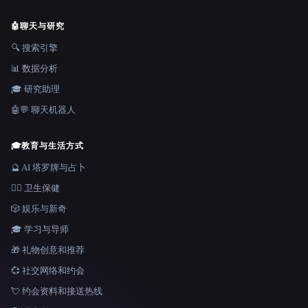
🤖
聊天与研究
🔍 搜索引擎
📊 数据分析
🎓 研究助理
🤖💬 聊天机器人
🎓
教育与生活方式
🔮 AI 塔罗牌与占卜
👩‍⚕️ 卫生保健
🎲 娱乐与新奇
🎓 学习与导师
🎁 礼物创意和推荐
💞 社交网络和约会
💘 约会资料和接送热线