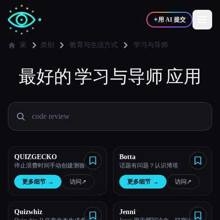
✦
用 AI 提交
家
类别
教育与生活方式
学习与导师
✍️
最好的
学习与导师
🎨
应用
写作者
设计师
💻
📈
开发者
营销
🎓
🎬
学生
创作者
QUIZGECKO
Botta
停止浪费时间手动创建测验
话题有问题？认识博塔
更多细节
→
访问
↗︎
更多细节
→
访问
↗︎
博客
Quizwhiz
Jenni
比较工具