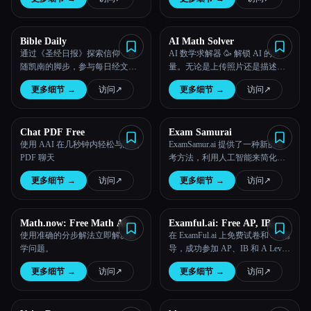
Esc
Bible Daily
AI Math Solver
通过《圣经日报》探索信仰：跟
AI 数学求解器 🥳 解锁 AI 的力
随凯南的脚步，参与每日经文对
量。无论是上传照片还是描述数
话，加深你的理解和精神成长
学问题，我们先进的多模态人工
更多细节
→
访问
↗︎
更多细节
→
访问
↗︎
——随时随地上主日学。
智能都可以帮助您逐步解决数学
问题。
Chat PDF Free
Exam Samurai
使用 AAI 在几秒钟内轻松与您的
ExamSamur.ai 提供了一种新的备
PDF 聊天
考方法，利用人工智能来简化和
改进学习流程。
更多细节
→
访问
↗︎
更多细节
→
访问
↗︎
Math.now: Free Math AI
Examful.ai: Free AP, IB,
Solver powered by math
and A-Level Past Papers and
使用准确的分步解法立即解决数
在 ExamFul.ai 上免费试卷和 AI 辅
GPT
Tutoring
学问题。
导，成功参加 AP、IB 和 A Level
考试！
更多细节
→
访问
↗︎
更多细节
→
访问
↗︎