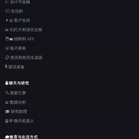
📈 会计与金融
👩‍⚖️ 合法的
👨‍💻 客户支持
📊 幻灯片和演示文稿
🧑‍💼 招聘和 ATS
🛒 电子商务
📋 简历和简历生成器
🎙️ 面试准备
🤖
聊天与研究
🔍 搜索引擎
📊 数据分析
🎓 研究助理
🤖💬 聊天机器人
🎓
教育与生活方式