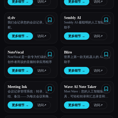
更多细节
→
访问
↗︎
更多细节
→
访问
↗︎
tl;dv
Sembly AI
我们会记录您的会议记录。你掌
Sembly AI-最聪明的人工智能团队
权。
助手
更多细节
→
访问
↗︎
更多细节
→
访问
↗︎
NoteVocal
Bliro
NoteVocal 是一款专为忙碌的内容
世界上第一款无机器人的 AI 会议
创作者而设的音频转录应用程序
助手
更多细节
→
访问
↗︎
更多细节
→
访问
↗︎
Meeting Ink
Wave AI Note Taker
会议记录管理系统：转录、总
Meet Wave：您的人工智能驱动工
结、备注——为每次会议和角色
具，可轻松转录和汇总录音和通
量身定制
话。
更多细节
→
访问
↗︎
更多细节
→
访问
↗︎