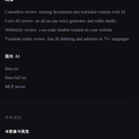
Coursebox review: turning documents into trackable courses with AI
Lovo AI review: an all-in-one voice generator and video studio
Webbotify review: a no-code chatbot trained on your website
Translate.video review: fast AI dubbing and subtitles in 75+ languages
面向 AI
llms.txt
llms-full.txt
MCP server
所有类别
🎨
图像与视觉