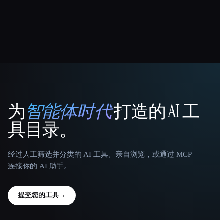
为
智能体时代
打造的 AI 工
That AI Collection
具目录。
经过人工筛选并分类的 AI 工具。亲自浏览，或通过 MCP
连接你的 AI 助手。
提交您的工具
→