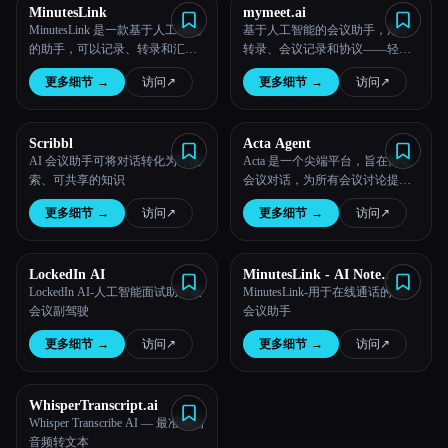
MinutesLink
mymeet.ai
MinutesLink 是一款基于人工智能
基于人工智能的会议助手，用于
的助手，可以记录、转录和汇总
转录、会议记录和协议——轻松
您的 Google Meet 通话，帮助您保
简化您的工作流程
更多细节
→
访问
↗︎
更多细节
→
访问
↗︎
持井井有条，轻松提高工作效
率。
Scribbl
Acta Agent
AI 会议助手可将对话转化为可搜
Acta 是一个尖端平台，旨在简化
索、可共享的知识
会议对话，为所有会议讨论提供
占位符，并以结构化方式跟踪行
更多细节
→
访问
↗︎
更多细节
→
访问
↗︎
动要点。
LockedIn AI
MinutesLink - AI Note
Taker
LockedIn AI-人工智能面试助手兼
MinutesLink-用于在线通话的 AI
会议副驾驶
会议助手
更多细节
→
访问
↗︎
更多细节
→
访问
↗︎
WhisperTranscript.ai
Whisper Transcribe AI — 最准确的
音频转文本