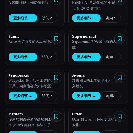
AI辅助团队工作协作平台
Fireflies.Ai-自动化你的 会议记录-
记笔记和会话情报
所有分类
更多细节
→
访问
↗︎
更多细节
→
访问
↗︎
关于
Jamie
Supernormal
Jamie-会议摘要的人工智能助理
Supernormal-写会议记录的人工智
能
更多细节
→
访问
↗︎
更多细节
→
访问
↗︎
Wudpecker
Avoma
Wudpecker 是一款人工智能会议
加快团队的工作效率和公司的收
工具，为存储会议知识设置了新
入增长
的默认值。 从 Zoom、Google
更多细节
→
访问
↗︎
更多细节
→
访问
↗︎
Meet、Microsoft Teams 获取摘
要、行动项目和见解 会议。
Esc
Fathom
Otter
使用您的设备来提高您的工作效
Otter-和 Otter 一起恢复你的日程
率 拥有免费的 AI 会议助手
安排。