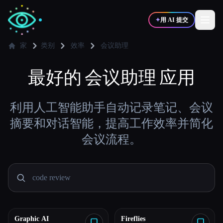
✦
用 AI 提交
家
类别
效率
会议助理
✍️
最好的
会议助理
🎨
应用
写作者
设计师
💻
📈
利用人工智能助手自动记录笔记、会议
开发者
营销
摘要和对话智能，提高工作效率并简化
会议流程。
🎓
🎬
学生
创作者
博客
比较工具
Graphic AI
Fireflies