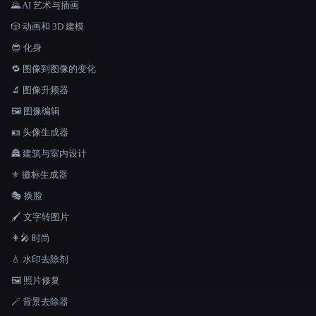
🌄 AI 艺术与插画
🎲 动画和 3D 建模
😎 化身
🔁 图像到图像的变化
🔬 图像升频器
🖼️ 图像编辑
🪪 头像生成器
🏯 建筑与室内设计
⚜️ 徽标生成器
🎭 换脸
🖌️ 文字转图片
👩‍🎤 时尚
💧 水印去除剂
🖼️ 照片修复
🪄 背景去除器