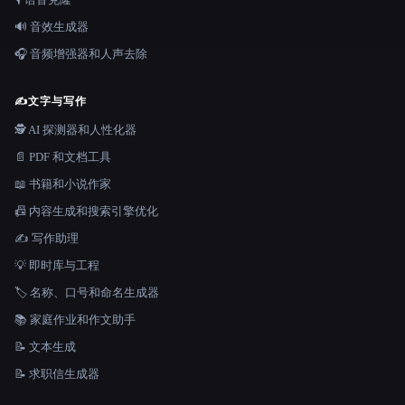
🔊 音效生成器
🎧 音频增强器和人声去除
✍️
文字与写作
🕵️ AI 探测器和人性化器
📄 PDF 和文档工具
📖 书籍和小说作家
📠 内容生成和搜索引擎优化
✍️ 写作助理
💡 即时库与工程
🏷️ 名称、口号和命名生成器
📚 家庭作业和作文助手
📝 文本生成
📝 求职信生成器