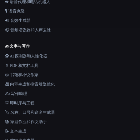
☎️ 语音代理和电话机器人
🎙️ 语音克隆
🔊 音效生成器
🎧 音频增强器和人声去除
✍️
文字与写作
🕵️ AI 探测器和人性化器
📄 PDF 和文档工具
📖 书籍和小说作家
📠 内容生成和搜索引擎优化
✍️ 写作助理
💡 即时库与工程
🏷️ 名称、口号和命名生成器
📚 家庭作业和作文助手
📝 文本生成