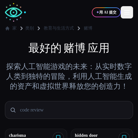
✦
用 AI 提交
家
类别
教育与生活方式
赌博
✍️
最好的
赌博
🎨
应用
写作者
设计师
💻
📈
探索人工智能游戏的未来：从实时数字
开发者
营销
人类到独特的冒险，利用人工智能生成
的资产和虚拟世界释放您的创造力！
🎓
🎬
学生
创作者
博客
比较工具
charisma
hidden door