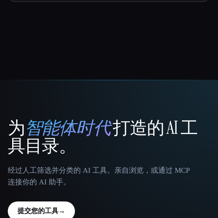
为
智能体时代
打造的 AI 工
That AI Collection
具目录。
经过人工筛选并分类的 AI 工具。亲自浏览，或通过 MCP
连接你的 AI 助手。
提交您的工具
→