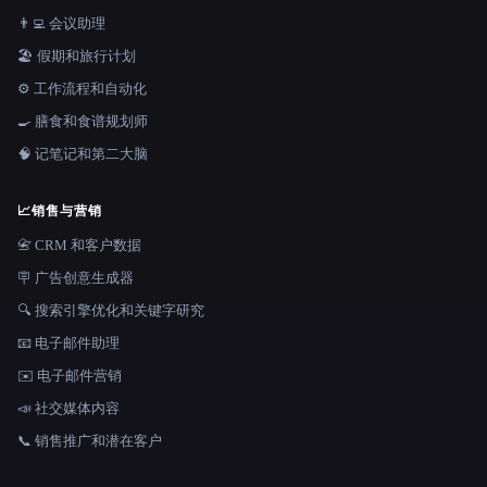
👨‍💻 会议助理
🏖 假期和旅行计划
⚙️ 工作流程和自动化
🍳 膳食和食谱规划师
🧠 记笔记和第二大脑
📈
销售与营销
📇 CRM 和客户数据
🪧 广告创意生成器
🔍 搜索引擎优化和关键字研究
📧 电子邮件助理
✉️ 电子邮件营销
📣 社交媒体内容
📞 销售推广和潜在客户