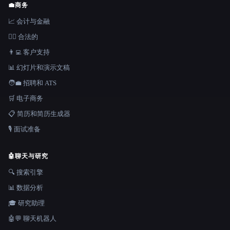
💼
商务
📈 会计与金融
👩‍⚖️ 合法的
👨‍💻 客户支持
📊 幻灯片和演示文稿
🧑‍💼 招聘和 ATS
🛒 电子商务
📋 简历和简历生成器
🎙️ 面试准备
🤖
聊天与研究
🔍 搜索引擎
📊 数据分析
🎓 研究助理
🤖💬 聊天机器人