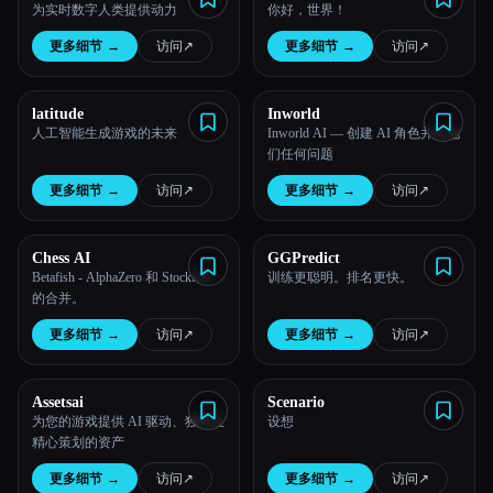
为实时数字人类提供动力
你好，世界！
所有分类
更多细节
→
访问
↗︎
更多细节
→
访问
↗︎
关于
latitude
Inworld
人工智能生成游戏的未来
Inworld AI — 创建 AI 角色并问他
们任何问题
更多细节
→
访问
↗︎
更多细节
→
访问
↗︎
Chess AI
GGPredict
Betafish - AlphaZero 和 Stockfish
训练更聪明。排名更快。
的合并。
更多细节
→
访问
↗︎
更多细节
→
访问
↗︎
Assetsai
Scenario
Esc
为您的游戏提供 AI 驱动、独特且
设想
精心策划的资产
更多细节
→
访问
↗︎
更多细节
→
访问
↗︎