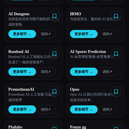
AI Dungeon
IRMO
玩和创造具有无限可能性的 AI 生
为创造而生。最好的 AI 应用程序
成的冒险
更多细节
→
访问
↗︎
更多细节
→
访问
↗︎
Rosebud AI
AI Sports Prediction
Rosebud AI-人工智能在几分钟内
AI 体育博彩预测-体育预测 AI
生成了一致的游戏资产。
更多细节
→
访问
↗︎
更多细节
→
访问
↗︎
PrometheanAI
Opus
Promethean AI-人工智能 它建立了
Opus AI-让我们共同打造去中心
虚拟世界
化娱乐的未来。
更多细节
→
访问
↗︎
更多细节
→
访问
↗︎
Plailabs
Ponzu gg