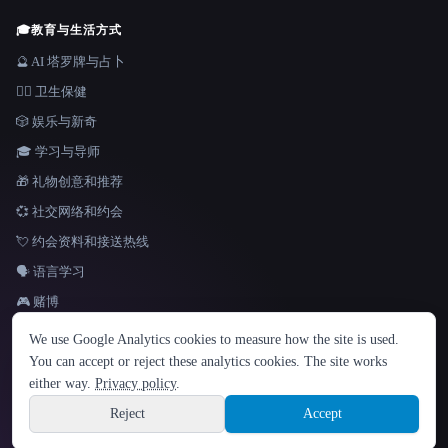
🎓
教育与生活方式
🔮 AI 塔罗牌与占卜
👩‍⚕️ 卫生保健
🎲 娱乐与新奇
🎓 学习与导师
🎁 礼物创意和推荐
💞 社交网络和约会
💘 约会资料和接送热线
🗣️ 语言学习
🎮 赌博
语言
We use Google Analytics cookies to measure how the site is used.
English
español
Français
Русский
简体中文
You can accept or reject these analytics cookies. The site works
Hindi
either way.
Privacy policy
.
© 2026 That AI Collection. 保留所有权利。
·
服务条款
·
隐私政策
·
·
Site information
Built with Metatron ★
Reject
Accept
build de3d624c
Sign up