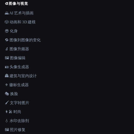
🎨
图像与视觉
🌄 AI 艺术与插画
🎲 动画和 3D 建模
😎 化身
🔁 图像到图像的变化
🔬 图像升频器
🖼️ 图像编辑
🪪 头像生成器
🏯 建筑与室内设计
⚜️ 徽标生成器
🎭 换脸
🖌️ 文字转图片
👩‍🎤 时尚
💧 水印去除剂
🖼️ 照片修复