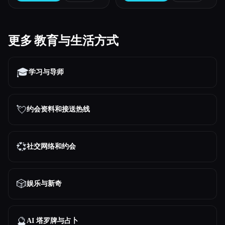
更多 教育与生活方式
🎓
学习与导师
💘
约会资料和接送热线
💞
社交网络和约会
🎲
娱乐与新奇
🔮
AI 塔罗牌与占卜