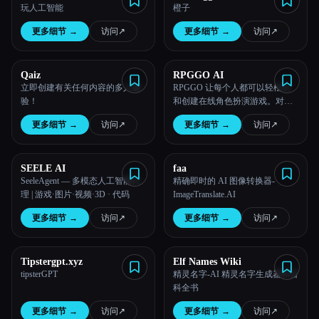
玩人工智能
橙子
更多细节
→
访问
↗︎
更多细节
→
访问
↗︎
Qaiz
RPGGO AI
立即创建有关任何内容的多人测
RPGGO 让每个人都可以轻松玩
验！
和创建在线角色扮演游戏。对于
创作者来说，无需编程知识即可
更多细节
→
访问
↗︎
更多细节
→
访问
↗︎
将自己的故事或角色设计变成基
于文本的游戏或交互式 NPC。
SEELE AI
faa
SeeleAgent — 多模态人工智能代
精确即时的 AI 图像转换器-
理 | 游戏·图片·视频·3D · 代码
ImageTranslate.AI
更多细节
→
访问
↗︎
更多细节
→
访问
↗︎
Tipstergpt.xyz
Elf Names Wiki
tipsterGPT
精灵名字-AI 精灵名字生成器和百
科全书
更多细节
→
访问
↗︎
更多细节
→
访问
↗︎