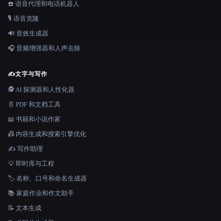
☎️ 语音代理和电话机器人
🎙️ 语音克隆
🔊 音效生成器
🎧 音频增强器和人声去除
✍️
文字与写作
🕵️ AI 探测器和人性化器
📄 PDF 和文档工具
📖 书籍和小说作家
📠 内容生成和搜索引擎优化
✍️ 写作助理
💡 即时库与工程
🏷️ 名称、口号和命名生成器
📚 家庭作业和作文助手
📝 文本生成