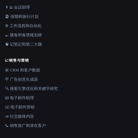
👨‍💻 会议助理
🏖 假期和旅行计划
⚙️ 工作流程和自动化
🍳 膳食和食谱规划师
🧠 记笔记和第二大脑
📈
销售与营销
📇 CRM 和客户数据
🪧 广告创意生成器
🔍 搜索引擎优化和关键字研究
📧 电子邮件助理
✉️ 电子邮件营销
📣 社交媒体内容
📞 销售推广和潜在客户