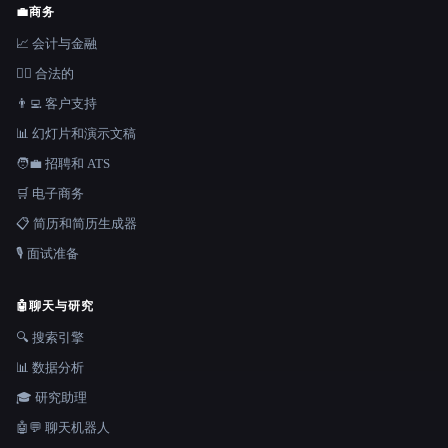
💼
商务
📈 会计与金融
👩‍⚖️ 合法的
👨‍💻 客户支持
📊 幻灯片和演示文稿
🧑‍💼 招聘和 ATS
🛒 电子商务
📋 简历和简历生成器
🎙️ 面试准备
🤖
聊天与研究
🔍 搜索引擎
📊 数据分析
🎓 研究助理
🤖💬 聊天机器人