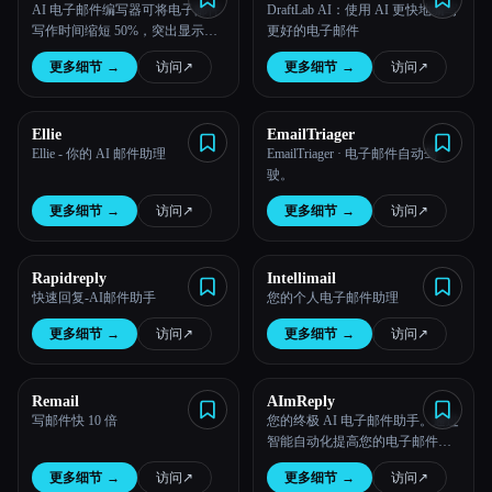
AI 电子邮件编写器可将电子邮件
DraftLab AI：使用 AI 更快地编写
写作时间缩短 50%，突出显示电
更好的电子邮件
所有分类
子邮件并生成即时的人类、内容
更多细节
→
访问
↗︎
更多细节
→
访问
↗︎
丰富的回复，模式化学习 AI 由
关于
GPT-4 提供支持，支持 50 多种语
言
Ellie
EmailTriager
Ellie - 你的 AI 邮件助理
EmailTriager · 电子邮件自动驾
驶。
更多细节
→
访问
↗︎
更多细节
→
访问
↗︎
Rapidreply
Intellimail
快速回复-AI邮件助手
您的个人电子邮件助理
更多细节
→
访问
↗︎
更多细节
→
访问
↗︎
Remail
AImReply
Esc
写邮件快 10 倍
您的终极 AI 电子邮件助手。通过
智能自动化提高您的电子邮件生
产力。让 AimReply 分析和增强您
更多细节
→
访问
↗︎
更多细节
→
访问
↗︎
的电子邮件回复，为您节省时间