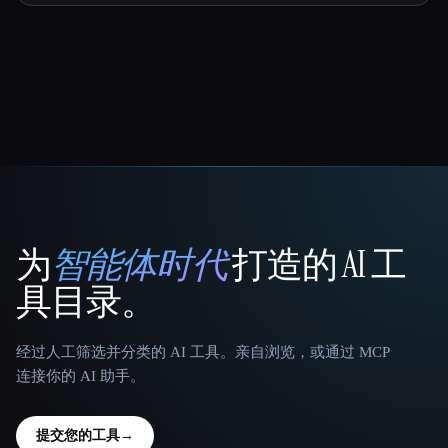
为
智能体时代
打造的 AI 工
That AI Collection
具目录。
经过人工筛选并分类的 AI 工具。亲自浏览，或通过 MCP
连接你的 AI 助手。
提交您的工具
→