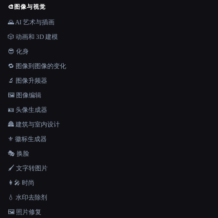
🎨
图像与视觉
🌄 AI 艺术与插画
🎲 动画和 3D 建模
😎 化身
🔁 图像到图像的变化
🔬 图像升频器
🖼️ 图像编辑
🪪 头像生成器
🏯 建筑与室内设计
⚜️ 徽标生成器
🎭 换脸
🖌️ 文字转图片
👩‍🎤 时尚
💧 水印去除剂
🖼️ 照片修复