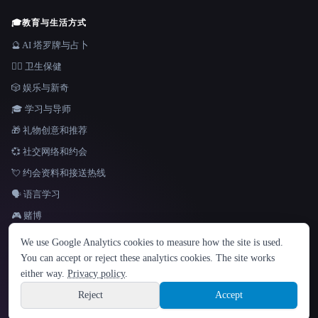
🎓
教育与生活方式
🔮 AI 塔罗牌与占卜
👩‍⚕️ 卫生保健
🎲 娱乐与新奇
🎓 学习与导师
🎁 礼物创意和推荐
💞 社交网络和约会
💘 约会资料和接送热线
🗣️ 语言学习
🎮 赌博
语言
We use Google Analytics cookies to measure how the site is used.
English
español
Français
Русский
简体中文
You can accept or reject these analytics cookies. The site works
Hindi
either way.
Privacy policy
.
© 2026 That AI Collection. 保留所有权利。
·
服务条款
·
隐私政策
·
·
Site information
Built with Metatron ★
Reject
Accept
build de3d624c
Sign up