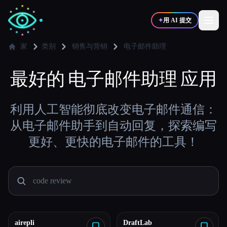
✦
用 AI 提交
家
类别
销售与营销
电子邮件助理
最好的
✍️
电子邮件助理
🎨
应用
写作者
设计师
💻
📈
利用人工智能彻底改变电子邮件通信：
开发者
营销
从电子邮件助手到自动回复，探索编写
更好、更快的电子邮件的工具！
🎓
🎬
学生
创作者
博客
比较工具
airepli
DraftLab