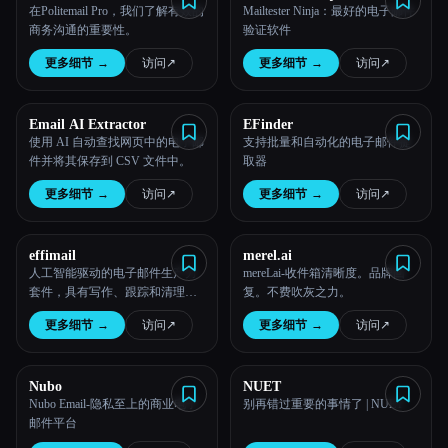
在Politemail Pro，我们了解有效的
Mailtester Ninja：最好的电子邮件
商务沟通的重要性。
验证软件
更多细节
→
访问
↗︎
更多细节
→
访问
↗︎
Email AI Extractor
EFinder
使用 AI 自动查找网页中的电子邮
支持批量和自动化的电子邮件提
件并将其保存到 CSV 文件中。
取器
更多细节
→
访问
↗︎
更多细节
→
访问
↗︎
effimail
merel.ai
人工智能驱动的电子邮件生产力
mereLai-收件箱清晰度。品牌回
套件，具有写作、跟踪和清理功
复。不费吹灰之力。
能。
更多细节
→
访问
↗︎
更多细节
→
访问
↗︎
Nubo
NUET
Nubo Email-隐私至上的商业电子
别再错过重要的事情了 | NUET
邮件平台