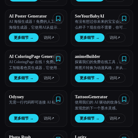
AI Poster Generator
SeeYourBabyAI
AI 海报生成器！免费的人工智能
有没有想过你未来的宝宝会是什
海报生成器，它使用AI从提示词
么样子？现在你不需要，你可以
生成海报
看到了！
更多细节
→
访问
↗︎
更多细节
→
访问
↗︎
AI ColoringPage Generator
animeBuilder
AI ColoringPage 在线！免费的人
探索我们的免费在线工具，轻松
工智能着色页生成器，它使用人
将图片转换为动漫风格，并从文
工智能根据提示词生成彩页。
本生成艺术图像。毫不费力地释
更多细节
→
访问
↗︎
更多细节
→
访问
↗︎
放你的创造力！
Odyssey
TattoosGenerator
无需一行代码即可连接 AI 模型。
使用我们的 AI 驱动的纹身生成器
发现您的下一个墨水灵感。
更多细节
→
访问
↗︎
更多细节
→
访问
↗︎
Photo Rush
Larity