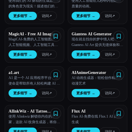
使用我们的 AI 驱动的生成器让你
使用人工智能在几秒钟内创建高
的角色变为现实！描述他们的个
质量的动画。
性、长相和技能，我们的高级系
更多细节
→
访问
↗︎
更多细节
→
访问
↗︎
统将创建描绘你独特角色的自定
义图片。
MagicAI - Free AI Image, AI
Giantess AI Generator
Video, AI Tools, Anime Art
MagiCAI-免费的人工智能图片、
现在就去找你的梦中情人吧！
人工智能视频、人工智能工具、
Giantess AI Art 提供无缝体验和专
动漫艺术
业品质的结果。
更多细节
→
访问
↗︎
更多细节
→
访问
↗︎
a1.art
AIAnimeGenerator
A1 是一个 AI 应用程序平台，其
AI 动画生成器：轻松创作精美的
使命是帮助所有人轻松构建 AI 艺
动漫艺术
术应用程序。
更多细节
→
访问
↗︎
更多细节
→
访问
↗︎
AIInkWiz - AI Tattoo
Flux AI
Generator
使用 AIinkwiz 解锁你内在的艺术
Flux AI-免费在线 Flux.1 AI 图像
家，这款 AI 纹身生成器，将你的
生成
想法变为现实，就像令人惊叹的
更多细节
→
访问
↗︎
更多细节
→
访问
↗︎