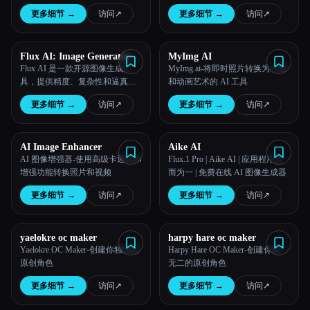
线 Flux 图像生成器使用先进的人
更多细节
→
访问
↗︎
更多细节
→
访问
↗︎
工智能来创建独特的 Flux 艺术。
试用 FLUX 图像模型，立即制作
自己的 Flux 图像！
Flux AI: Image Generator
MyImg AI
With Flux.1
Flux AI 是一款开源图像生成工
MyImg.ai-将即时照片转换为卡通
具，提供精度、复杂性和逼真
和动画艺术的 AI 工具
度，并提供各种模型选项，以满
更多细节
→
访问
↗︎
更多细节
→
访问
↗︎
足不同的创作需求。
AI Image Enhancer
Aike AI
AI 图像增强器-使用高级卡通化和
Flux.1 Pro | Aike AI | 应用程序合
增强功能转换照片和视频
而为一 | 免费在线 AI 图像生成器
更多细节
→
访问
↗︎
更多细节
→
访问
↗︎
yaelokre oc maker
harpy hare oc maker
Yaelokre OC Maker-创建你独特的
Harpy Hare OC Maker-创建你独一
原创角色
无二的原创角色
更多细节
→
访问
↗︎
更多细节
→
访问
↗︎