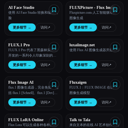
AI Face Studio
FLUXPicture - Flux Image
Genration
使用 AI Face Studio 转换和编辑人
Fluxpicture.com-人工智能驱动的
脸
图像生成
更多细节
→
访问
↗︎
更多细节
→
访问
↗︎
FLUX.1 Pro
luxaiimage.net
FLUX.1 Pro 代表了黑森林实验室
使用 Flux AI 图像生成器开始创作
开发的一系列令人印象深刻的
Flux AI 模型。通过免费在线使用
更多细节
→
访问
↗︎
更多细节
→
访问
↗︎
FLUX AI 图像生成器输入文本，
轻松创建精美的图像。
Flux Image AI
Fluxaigen
flux.1 图像生成器，完全免费，包
FLUX.1：FLUX IMAGE 在线 AI
括 flux.1 [Schnell]、flux.1 [Dev]、
图像生成模型
flux.1 [Pro]
更多细节
→
访问
↗︎
更多细节
→
访问
↗︎
FLUX LoRA Online
Talk to Tala
Flux Lora 可以生成各种各样的图
来自文本的在线 AI 艺术创作工具