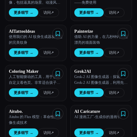
像，包括逼真的场景、动漫风格
——免费使用
的角色、幻想风景等。
更多细节
→
访问
↗︎
更多细节
→
访问
↗︎
AITattooIdeas
Painterize
使用我们的 AI 纹身生成器发现您
借助 AI 的力量，在几秒钟内创建
的完美纹身
漂亮的墙面装饰
更多细节
→
访问
↗︎
更多细节
→
访问
↗︎
Coloring Maker
Grok2AI
人工智能驱动的工具，用于创建
Grok-2 AI 图像生成器：探索
自定义着色页。非常适合孩子、
Grok-2 AI 图像生成器，利用先进
老师和任何喜欢着色的人。
的 Flux AI 模型进行尖端的人工智
更多细节
→
访问
↗︎
更多细节
→
访问
↗︎
能艺术创作。
Aitubo.
AI Caricature
Aitubo 的 Flux 模型：革命性的图
AI 漫画工厂-生成你的漫画书
像生成技术
更多细节
→
访问
↗︎
更多细节
→
访问
↗︎