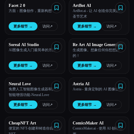
Facet 2 0
ArtBot AI
方面：图像创作，重新构想
ArtBot.ai - 让 AI 创造你完美的万
圣节艺术
更多细节
→
访问
↗︎
更多细节
→
访问
↗︎
Soreal AI Studio
Re Art AI Image Generator
AI图像生成入门最简单的方法
生成图像。想象任何你想想象
的！
更多细节
→
访问
↗︎
更多细节
→
访问
↗︎
Neural Love
Astria AI
免费人工智能图像生成器和人工
Astria - 量身定制的 AI 图像生成
智能增强功能-Neural.Love
更多细节
→
访问
↗︎
更多细节
→
访问
↗︎
CheapNFT Art
ComicsMaker AI
便宜的 NFT-创建和铸造你自己的
ComicsMaker.ai - 使用 AI 创作漫