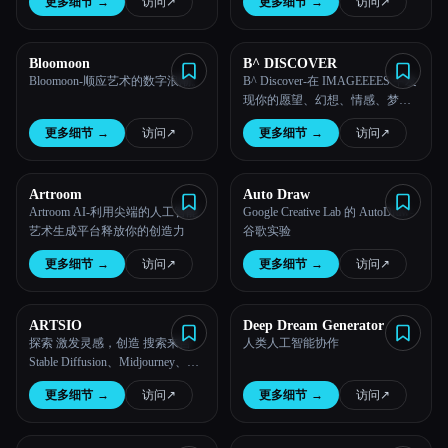
更多细节
→
访问
↗︎
更多细节
→
访问
↗︎
再现再现できできてたくさん
Bloomoon
B^ DISCOVER
Bloomoon-顺应艺术的数字浪潮。
B^ Discover-在 IMAGEEEES 中发
现你的愿望、幻想、情感、梦
想、日记、生活、幻想！
更多细节
→
访问
↗︎
更多细节
→
访问
↗︎
Artroom
Auto Draw
Artroom AI-利用尖端的人工智能
Google Creative Lab 的 AutoDraw-
艺术生成平台释放你的创造力
谷歌实验
更多细节
→
访问
↗︎
更多细节
→
访问
↗︎
ARTSIO
Deep Dream Generator
探索 激发灵感，创造 搜索来自
人类人工智能协作
Stable Diffusion、Midjourney、
DALL-E 的数百万张艺术图片并
更多细节
→
访问
↗︎
更多细节
→
访问
↗︎
从中获得灵感...