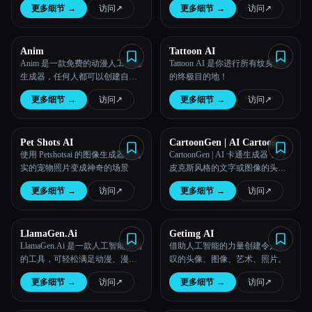
更多细节
→
访问
↗︎
更多细节
→
访问
↗︎
以设计为中心的产品的风险工作
室。
Anim
Tattoon AI
Anim 是一款免费的动漫人工智能
Tattoon AI 是你进行所有纹身设计
生成器，任何人都可以创建自己
的终极目的地！
的 AI 动漫艺术。使用我们的 AI
更多细节
→
访问
↗︎
更多细节
→
访问
↗︎
工具可以轻松生成精美的动漫艺
术。
Pet Shots AI
CartoonGen | AI Cartoon
Generator
使用 Petshotsai 的图像生成器将真
CartoonGen | AI 卡通生成器，为
实的宠物照片变成神奇的场景
皮克斯风格的文字或图像的头像
创建 AI 卡通生成。
更多细节
→
访问
↗︎
更多细节
→
访问
↗︎
LlamaGen.Ai
Getimg AI
LlamaGen.Ai 是一款人工智能驱动
借助人工智能的力量创建令人惊
的工具，可轻松满足动漫、漫画
叹的头像、图像、艺术、照片。
和游戏的创作。它提供多种功
更多细节
→
访问
↗︎
更多细节
→
访问
↗︎
能，可以生成引人入胜的漫画场
景，引人入胜的漫画。