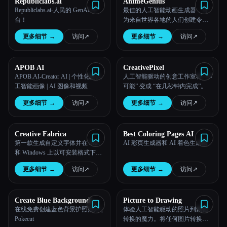
Republiclabs.ai
AnimeGenius
Republiclabs.ai-人民的 GenAI 平
最佳的人工智能动画生成器，可
所有分类
台！
为来自世界各地的人们创建令人
惊叹的AI图像。
更多细节
→
访问
↗︎
更多细节
→
访问
↗︎
关于
APOB AI
CreativePixel
APOB.AI-Creator AI | 个性化的人
人工智能驱动的创意工作室将 “不
工智能画像 | AI 图像和视频
可能” 变成 “在几秒钟内完成”。
更多细节
→
访问
↗︎
更多细节
→
访问
↗︎
Creative Fabrica
Best Coloring Pages AI
第一款生成自定义字体并在 Mac
AI 彩页生成器和 AI 着色生成器
和 Windows 上以可安装格式下载
的 AI 工具
更多细节
→
访问
↗︎
更多细节
→
访问
↗︎
Create Blue Background
Picture to Drawing
Passport Photo with Pokecut
在线免费创建蓝色背景护照照片 |
体验人工智能驱动的照片到素描
Pokecut
转换的魔力。将任何图片转换为