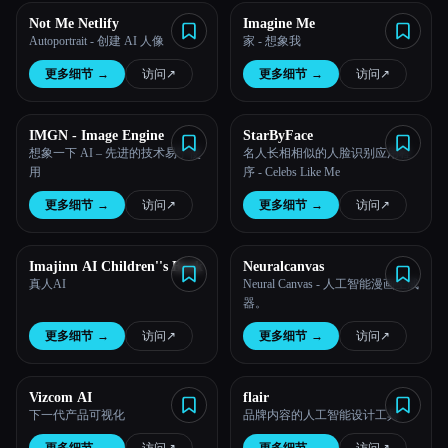
Not Me Netlify
Imagine Me
Autoportrait - 创建 AI 人像
家 - 想象我
更多细节
→
访问
↗︎
更多细节
→
访问
↗︎
IMGN - Image Engine
StarByFace
想象一下 AI – 先进的技术易于使
名人长相相似的人脸识别应用程
用
序 - Celebs Like Me
Esc
更多细节
→
访问
↗︎
更多细节
→
访问
↗︎
Imajinn AI Children''s Book
Neuralcanvas
真人AI
Neural Canvas - 人工智能漫画生成
器。
更多细节
→
访问
↗︎
更多细节
→
访问
↗︎
Vizcom AI
flair
下一代产品可视化
品牌内容的人工智能设计工具