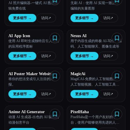
AI 照片编辑器-一键式 AI 图像编
无刷 AI：使用 AI 实现一致且可
辑免费在线
编辑的矢量图形
更多细节
→
访问
↗︎
更多细节
→
访问
↗︎
AI App Icon
Nexus AI
使用 AI 即时生成独特且引人注目
用于内容生成的终极 AI-写作、编
的应用程序图标
码、人工智能聊天、图像生成等
更多细节
→
访问
↗︎
更多细节
→
访问
↗︎
AI Poster Maker Website
MagicAi
将你的想法变成引人注目的海
MagiCAI-免费的人工智能图片、
报。
人工智能视频、人工智能工具、
动漫艺术
更多细节
→
访问
↗︎
更多细节
→
访问
↗︎
Anime AI Generator
PixelHaha
动漫 AI 生成器-出色的 AI 驱动的
PixelHaha是一个用户友好的平
动漫创意平台
台，使用户能够使用先进的人工
智能技术生成独特的图像并提高