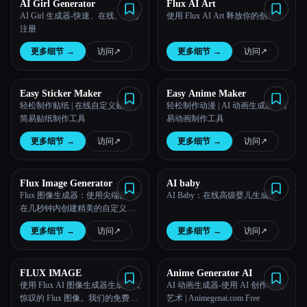
AI Girl Generator
Flux AI Art
AI Girl 生成器-快速、在线、无需
使用 Flux AI Art 释放你的创造力
注册
更多细节
→
访问
↗︎
更多细节
→
访问
↗︎
Easy Sticker Maker
Easy Anime Maker
轻松制作贴纸 | 在线自定义贴纸 |
轻松制作动漫 | AI 动画生成器 | 简
简易贴纸制作工具
易动画制作工具
更多细节
→
访问
↗︎
更多细节
→
访问
↗︎
Flux Image Generator
AI baby
Flux 图像生成器：使用尖端的 AI
AI Baby：在线高级婴儿生成器
在几秒钟内创建精美的自定义图
像。
更多细节
→
访问
↗︎
更多细节
→
访问
↗︎
FLUX IMAGE
Anime Generator AI
使用 Flux AI 图像生成器生成令人
AI 动画生成器-使用 AI 创作动漫
惊叹的 Flux 图像。我们的免费在
艺术 | Animegenai.com Free