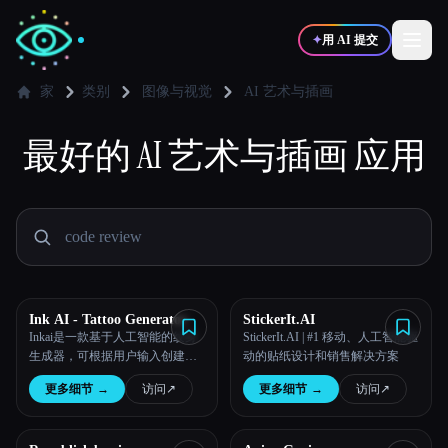
✦
用 AI 提交
家
类别
图像与视觉
AI 艺术与插画
最好的
✍️
AI 艺术与插画
🎨
应用
写作者
设计师
💻
📈
开发者
营销
🎓
🎬
学生
创作者
Ink AI - Tattoo Generator
StickerIt.AI
Inkai是一款基于人工智能的纹身
StickerIt.AI | #1 移动、人工智能驱
生成器，可根据用户输入创建个
动的贴纸设计和销售解决方案
性化的纹身设计。
博客
更多细节
→
访问
↗︎
更多细节
→
访问
↗︎
比较工具