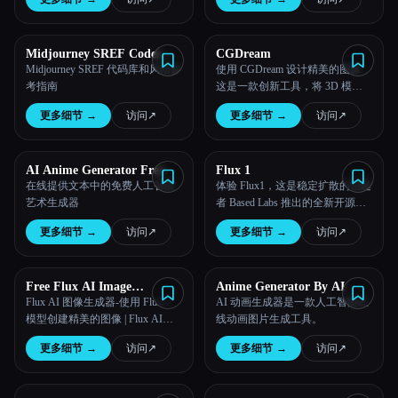
墨水一样！创作、定制并自豪地
佩戴您的独特杰作。
Midjourney SREF Codes
CGDream
Library and Guide for Style
Midjourney SREF 代码库和风格参
使用 CGDream 设计精美的图像，
Reference
考指南
这是一款创新工具，将 3D 模型
与生成式 AI 相结合，可实现无与
更多细节
→
访问
↗︎
更多细节
→
访问
↗︎
伦比的控制和创造力。
AI Anime Generator Free
Flux 1
在线提供文本中的免费人工智能
体验 Flux1，这是稳定扩散的创建
艺术生成器
者 Based Labs 推出的全新开源图
像生成模型。
更多细节
→
访问
↗︎
更多细节
→
访问
↗︎
Free Flux AI Image
Anime Generator By AI
Generator
Flux AI 图像生成器-使用 Flux.1
AI 动画生成器是一款人工智能在
模型创建精美的图像 | Flux AI
线动画图片生成工具。
Studio
更多细节
→
访问
↗︎
更多细节
→
访问
↗︎