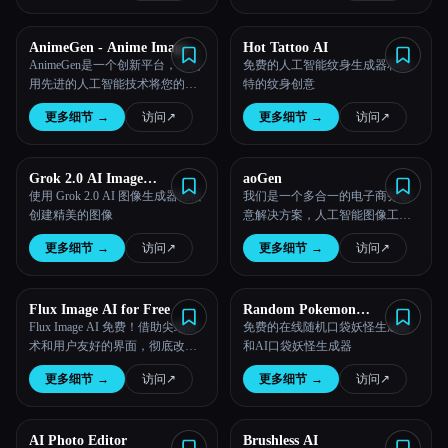
AnimeGen - Anime Image
Hot Tattoo AI
Generator
AnimeGen是一个创新平台，它利
免费的人工智能纹身生成器和独
用先进的人工智能技术将您的提
特的纹身创意
示转换为精美的动漫图像。
更多细节
→
访问
↗︎
更多细节
→
访问
↗︎
Grok 2.0 AI Image
aoGen
Generator
使用 Grok 2.0 AI 图像生成器轻松
我们是一个多合一的电子商务创
创建精美的图像
意解决方案，人工智能图像工具
AI 模型：各种不同肤色和外观的
更多细节
→
访问
↗︎
更多细节
→
访问
↗︎
AI 模型；辅助功能-Upscale/Hand
Repair/Repaint/Eraser Pen
Flux Image AI for Free
Random Pokemon
Generator
Flux Image AI 免费！借助尖端技
免费的在线随机口袋妖怪生成器
术和用户友好的界面，彻底改变
和AI口袋妖怪生成器
视觉内容创作。
更多细节
→
访问
↗︎
更多细节
→
访问
↗︎
AI Photo Editor
Brushless AI