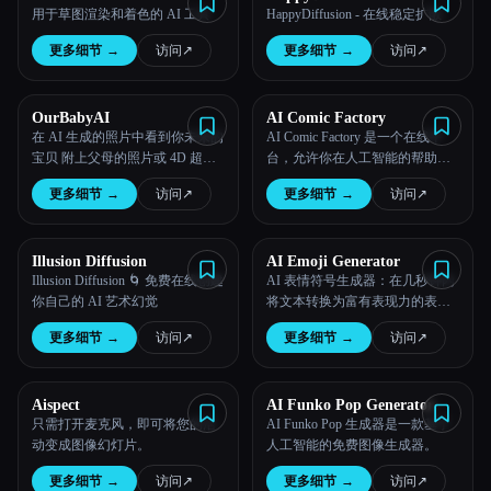
用于草图渲染和着色的 AI 工具
HappyDiffusion - 在线稳定扩散
更多细节
→
访问
↗︎
更多细节
→
访问
↗︎
OurBabyAI
AI Comic Factory
在 AI 生成的照片中看到你未来的
AI Comic Factory 是一个在线平
宝贝 附上父母的照片或 4D 超声
台，允许你在人工智能的帮助下
波扫描
生成自己的漫画。
更多细节
→
访问
↗︎
更多细节
→
访问
↗︎
Illusion Diffusion
AI Emoji Generator
Illusion Diffusion 🌀 免费在线创建
AI 表情符号生成器：在几秒钟内
你自己的 AI 艺术幻觉
将文本转换为富有表现力的表情
符号。
更多细节
→
访问
↗︎
更多细节
→
访问
↗︎
Aispect
AI Funko Pop Generator
只需打开麦克风，即可将您的活
AI Funko Pop 生成器是一款基于
动变成图像幻灯片。
人工智能的免费图像生成器。
更多细节
→
访问
↗︎
更多细节
→
访问
↗︎