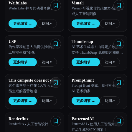
Waifulabs
Visuali
Waifu Labs-神奇的动漫肖像。
Visuali-可视化你的想象力-轻松生
成人工智能图像
更多细节
→
访问
↗︎
更多细节
→
访问
↗︎
USP
Thumbsnap
为作家和创意人员提供独特的“人
AI 艺术生成器！由稳定扩散提供
工智能生成”图像
支持-ThumbSnap-免费照片和视频
托管
更多细节
→
访问
↗︎
更多细节
→
访问
↗︎
This campsite does not exist
Prompthunt
这个露营地不存在-100% 人工智
Prompt Hunt-探索、创作和分享
能生成的露营地 🤖
AI 艺术的家
更多细节
→
访问
↗︎
更多细节
→
访问
↗︎
Renderflux
PatternedAI
Renderflux - 人工智能设计
PatterndAI - 使用人工智能为您的
产品生成独特的图案！