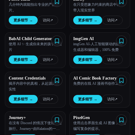
几分钟内就能拍出专业的产品照
在只受想象力约束的商店中将 AI
片。
带入现实世界
更多细节
→
访问
↗︎
更多细节
→
访问
↗︎
BabAI Child Generator
ImgGen AI
使用 AI ✨ 生成你未来的孩子的照
imgGen AI-人工智能驱动的图像
片
生成器和编辑器，100% 免费
更多细节
→
访问
↗︎
更多细节
→
访问
↗︎
Content Credentials
AI Comic Book Factory
揭开内容中的真相，从起源到真
免费的在线 AI 漫画书创作工具
实性
更多细节
→
访问
↗︎
更多细节
→
访问
↗︎
Journey+
PixelGen
在没有 Discord 的情况下使用中途
使用点击界面生成 AI 图像，无需
旅行。Journey+由Halation的一个
编写复杂的提示。
团队开发，Halation是一家专注于