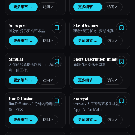
更多细节
→
访问
↗︎
更多细节
→
访问
↗︎
Snowpixel
SlashDreamer
将您的提示变成艺术品
理念+稳定扩散=梦想成真
更多细节
→
访问
↗︎
更多细节
→
访问
↗︎
Simulai
Short Description Image
Generator
为你的形象提供想法。让 AI 完成
简短描述图像生成器
剩下的工作。
更多细节
→
访问
↗︎
更多细节
→
访问
↗︎
RunDiffusion
Starryai
RunDiffusion - 3 分钟内稳定的扩
starryai - 人工智能艺术生成器
散工作区
App - AI Art Maker
更多细节
→
访问
↗︎
更多细节
→
访问
↗︎