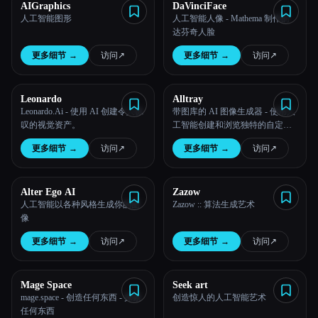
AIGraphics
DaVinciFace
人工智能图形
人工智能人像 - Mathema 制作的
达芬奇人脸
更多细节
→
访问
↗︎
更多细节
→
访问
↗︎
Leonardo
Alltray
Leonardo.Ai - 使用 AI 创建令人惊
带图库的 AI 图像生成器 - 使用人
叹的视觉资产。
工智能创建和浏览独特的自定义
图像
更多细节
→
访问
↗︎
更多细节
→
访问
↗︎
Alter Ego AI
Zazow
人工智能以各种风格生成你的图
Zazow :: 算法生成艺术
像
更多细节
→
访问
↗︎
更多细节
→
访问
↗︎
Mage Space
Seek art
mage.space - 创造任何东西 - 探索
创造惊人的人工智能艺术
任何东西