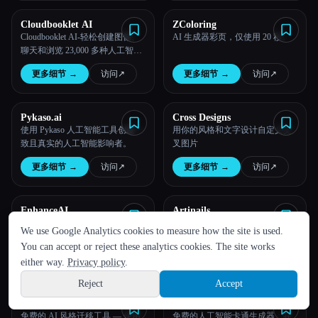
Cloudbooklet AI
ZColoring
Cloudbooklet AI-轻松创建图像、
AI 生成器彩页，仅使用 20 秒。
聊天和浏览 23,000 多种人工智能
工具。
更多细节
→
访问
↗︎
更多细节
→
访问
↗︎
Pykaso.ai
Cross Designs
使用 Pykaso 人工智能工具创建一
用你的风格和文字设计自定义交
致且真实的人工智能影响者。
叉图片
更多细节
→
访问
↗︎
更多细节
→
访问
↗︎
语言
EnhanceAI
Artinails
多合一 AI 创意平台 | 图像和视频
AI 指甲设计生成器-你独特的指甲
We use Google Analytics cookies to measure how the site is used.
English
español
Français
Русский
简体中文
工具
艺术魔法
You can accept or reject these analytics cookies. The site works
Hindi
更多细节
→
访问
↗︎
更多细节
→
访问
↗︎
either way.
Privacy policy
.
Reject
Accept
Sign up
AI Style Transfer-Shakker
AI Cartoon Generator
免费的 AI 风格迁移工具 — 使用
免费的人工智能卡通生成器：在