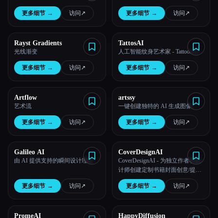
更多细节
→
访问
↗︎
更多细节
→
访问
↗︎
Rayst Gradients
TattosAI
光线渐变
人工智能纹身艺术家 - TattoosAI
更多细节
→
访问
↗︎
更多细节
→
访问
↗︎
Artflow
artssy
艺术流
一键创建独特的 AI 生成图像。
更多细节
→
访问
↗︎
更多细节
→
访问
↗︎
Galileo AI
CoverDesignAI
由 AI 提供支持的瞬间设计理念
CoverDesignAI - 为独立作者和设
计师创建定制书籍封面创意/提示/
图像/模型的工具
更多细节
→
访问
↗︎
更多细节
→
访问
↗︎
PromeAI
HappyDiffusion