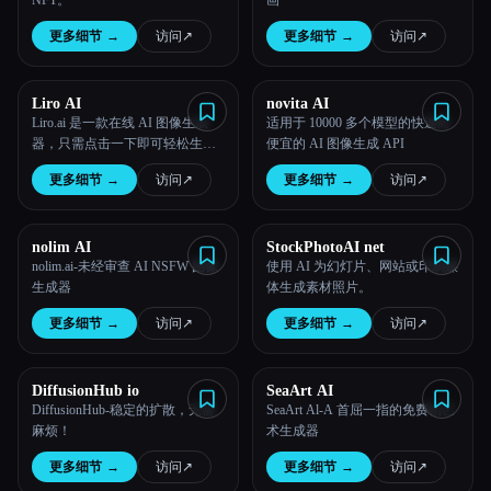
NFT。
画
更多细节
→
访问
↗︎
更多细节
→
访问
↗︎
Liro AI
novita AI
Liro.ai 是一款在线 AI 图像生成
适用于 10000 多个模型的快速而
器，只需点击一下即可轻松生成
便宜的 AI 图像生成 API
任何你能想象的东西。
更多细节
→
访问
↗︎
更多细节
→
访问
↗︎
nolim AI
StockPhotoAI net
nolim.ai-未经审查 AI NSFW 图像
使用 AI 为幻灯片、网站或印刷媒
生成器
体生成素材照片。
更多细节
→
访问
↗︎
更多细节
→
访问
↗︎
DiffusionHub io
SeaArt AI
DiffusionHub-稳定的扩散，无需
SeaArt Al-A 首屈一指的免费铝艺
麻烦！
术生成器
更多细节
→
访问
↗︎
更多细节
→
访问
↗︎