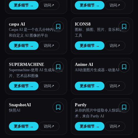
具有真实艺术风格和令人难以置
更多细节
→
访问
↗︎
更多细节
→
访问
↗︎
信的细节保留的绘画。
caspa AI
ICONS8
Caspa AI 是一个在几分钟内创建
图标、插图、照片、音乐和设计
和自定义 AI 图像的平台
工具
更多细节
→
访问
↗︎
更多细节
→
访问
↗︎
SUPERMACHINE
Anime AI
Supermachine-使用 AI 生成库存照
AI动漫图片生成器 - 动漫AI
片、艺术品和图像
更多细节
→
访问
↗︎
更多细节
→
访问
↗︎
SnapshotAI
Partly
快照AI
从你的照片中提取令人惊叹的艺
术，来自 Partly AI
更多细节
→
访问
↗︎
更多细节
→
访问
↗︎