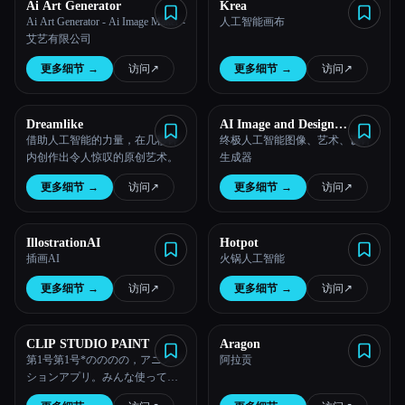
Ai Art Generator
Krea
Ai Art Generator - Ai Image Maker -
人工智能画布
艾艺有限公司
更多细节
→
访问
↗︎
更多细节
→
访问
↗︎
Dreamlike
AI Image and Design
Generator
借助人工智能的力量，在几秒钟
终极人工智能图像、艺术、设计
内创作出令人惊叹的原创艺术。
生成器
更多细节
→
访问
↗︎
更多细节
→
访问
↗︎
IllostrationAI
Hotpot
插画AI
火锅人工智能
更多细节
→
访问
↗︎
更多细节
→
访问
↗︎
CLIP STUDIO PAINT
Aragon
第1号第1号*のののの，アニメー
阿拉贡
ションアプリ。みんな使ってる
てるから，憧れのの作风も再现