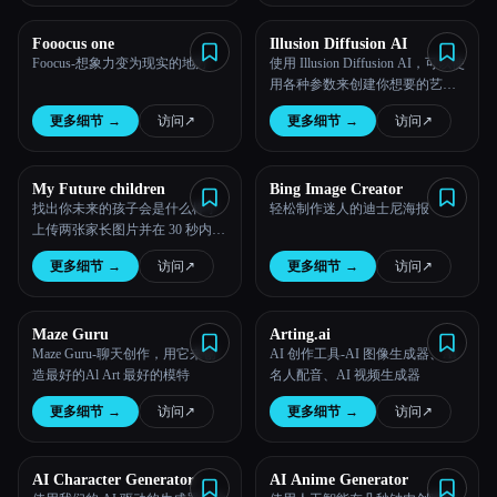
Fooocus one
Illusion Diffusion AI
Foocus-想象力变为现实的地方
使用 Illusion Diffusion AI，可以使
用各种参数来创建你想要的艺术
品
更多细节
→
访问
↗︎
更多细节
→
访问
↗︎
My Future children
Bing Image Creator
找出你未来的孩子会是什么样子
轻松制作迷人的迪士尼海报
上传两张家长图片并在 30 秒内生
成孩子的图片
更多细节
→
访问
↗︎
更多细节
→
访问
↗︎
Maze Guru
Arting.ai
Maze Guru-聊天创作，用它来创
AI 创作工具-AI 图像生成器、AI
造最好的Al Art 最好的模特
名人配音、AI 视频生成器
更多细节
→
访问
↗︎
更多细节
→
访问
↗︎
AI Character Generator
AI Anime Generator