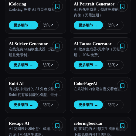
iColoring
AI Portrait Generator
iColoring-免费 AI 彩页生成器。
AI 肖像生成器：创建免费的 AI
肖像（无需注册）
更多细节
→
访问
↗︎
更多细节
→
访问
↗︎
AI Sticker Generator
AI Tattoo Generator
在线免费AI贴纸生成器（无需注
AI 纹身生成器-无水印（无需注
册且无限制）
册，100% 免费）
更多细节
→
访问
↗︎
更多细节
→
访问
↗︎
Rubi AI
ColorPageAI
有史以来最好的 AI 角色扮演。
在几秒钟内创建自定义着色页。
Rubii 拥有最智能的模型、最好的
语音、3s 克隆语音和最好的图像
更多细节
→
访问
↗︎
更多细节
→
访问
↗︎
生成模型。
Rescape AI
coloringbook.ai
AI 花园设计和创意生成器。AI 花
使用我们的 Al 彩页生成器创建和
园设计和创意生成器。
下载免费的可打印彩页。