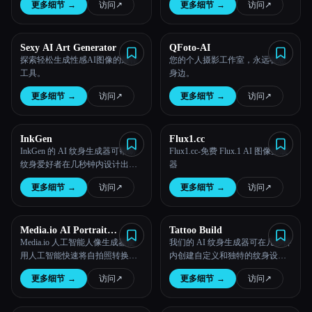
更多细节
→
访问
↗︎
更多细节
→
访问
↗︎
照片和视频的质量。
Sexy AI Art Generator
QFoto-AI
探索轻松生成性感AI图像的最佳
您的个人摄影工作室，永远在您
工具。
身边。
更多细节
→
访问
↗︎
更多细节
→
访问
↗︎
InkGen
Flux1.cc
InkGen 的 AI 纹身生成器可帮助
Flux1.cc-免费 Flux.1 AI 图像生成
纹身爱好者在几秒钟内设计出定
器
制的独特纹身。现在就试试吧！
更多细节
→
访问
↗︎
更多细节
→
访问
↗︎
Media.io AI Portrait
Tattoo Build
Generator
Media.io 人工智能人像生成器使
我们的 AI 纹身生成器可在几秒钟
用人工智能快速将自拍照转换为
内创建自定义和独特的纹身设
个性化、高质量的艺术肖像。
计！
更多细节
→
访问
↗︎
更多细节
→
访问
↗︎