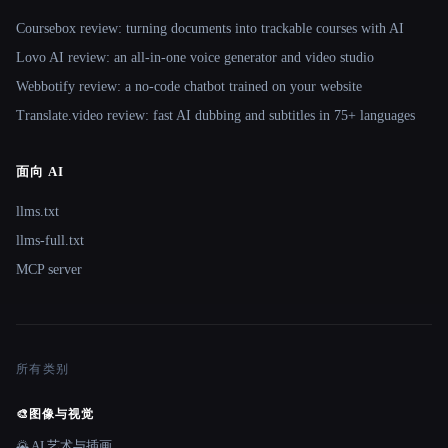
Coursebox review: turning documents into trackable courses with AI
Lovo AI review: an all-in-one voice generator and video studio
Webbotify review: a no-code chatbot trained on your website
Translate.video review: fast AI dubbing and subtitles in 75+ languages
面向 AI
llms.txt
llms-full.txt
MCP server
所有类别
🎨
图像与视觉
🌄 AI 艺术与插画