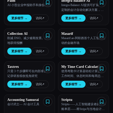
Palm
Integra Balance AI
AI 小型企业申报助手和身份钱包
Integra Balance AI提供可扩展、可
定制的会计自动化解决方案，从
咨询到持续支持，减少错误，缩
更多细节
→
访问
↗︎
更多细节
→
访问
↗︎
短处理时间，提高生产力。
Collection AI
Masarif
削减 DSO。减少逾期发票。更快
Masarif.ae-阿联酋首个人工智能驱
地获得报酬
动的金融市场
更多细节
→
访问
↗︎
更多细节
→
访问
↗︎
Taxtrex
My Time Card Calculator
只需 3 个步骤即可在内部准备和
使用考勤卡计算器轻松计算您的
记录研发税收抵免研究
工作时间、休息时间和每周总
数。
更多细节
→
访问
↗︎
更多细节
→
访问
↗︎
Accounting Samurai
Striptu
会计武士— AI 会计工具
Striptu——人工智能建设者的账单
账单层——将Stripe与当地会计和