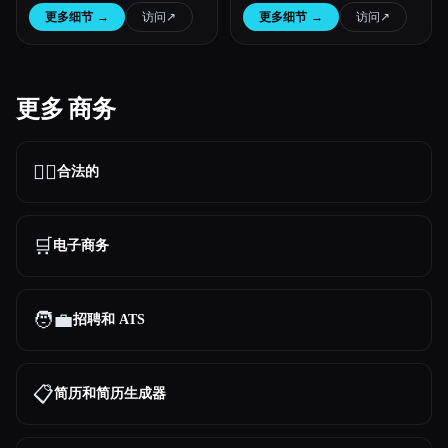
合规性联系起来。自动开票，保
更多细节
→
访问
↗︎
更多细节
→
访问
↗︎
持合规性，跳过簿记员。每月
11.99 欧元起。
更多 商务
👩‍⚖️
合法的
🛒
电子商务
🧑‍💼
招聘和 ATS
📋
简历和简历生成器