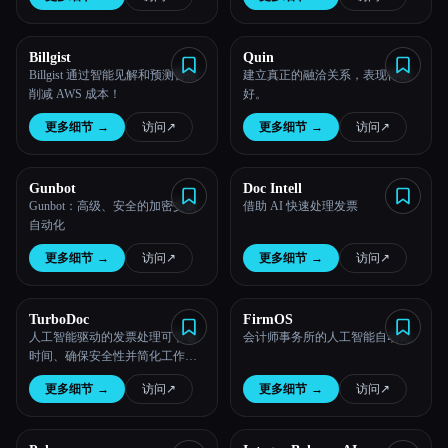
Billgist
Quin
Billgist 通过智能见解和预测警报
建立真正的融洽关系，表现得很
削减 AWS 成本！
好。
更多细节
→
访问
↗︎
更多细节
→
访问
↗︎
Gunbot
Doc Intell
Gunbot：高级、安全的加密交易
借助 AI 快速处理发票
自动化
更多细节
→
访问
↗︎
更多细节
→
访问
↗︎
TurboDoc
FirmOS
人工智能驱动的发票处理可节省
会计师事务所的人工智能自动化
时间、确保安全性并简化工作流
程。
更多细节
→
访问
↗︎
更多细节
→
访问
↗︎