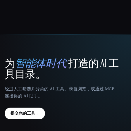
为
智能体时代
打造的 AI 工
That AI Collection
具目录。
经过人工筛选并分类的 AI 工具。亲自浏览，或通过 MCP
连接你的 AI 助手。
提交您的工具
→