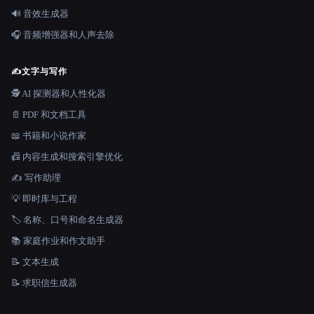
🔊 音效生成器
🎧 音频增强器和人声去除
✍️
文字与写作
🕵️ AI 探测器和人性化器
📄 PDF 和文档工具
📖 书籍和小说作家
📠 内容生成和搜索引擎优化
✍️ 写作助理
💡 即时库与工程
🏷️ 名称、口号和命名生成器
📚 家庭作业和作文助手
📝 文本生成
📝 求职信生成器