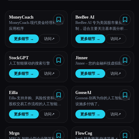
所有分类
MoneyCoach
BeeBee AI
MoneyCoach-现代资金经理和预算
BeeBee.AI 专为美国股市量身定
关于
应用程序
制，适合主要关注基本面分析并
重视数据和信息的长期投资者。
更多细节
→
访问
↗︎
更多细节
→
访问
↗︎
StockGPT
Jinnee
人工智能驱动的搜索引擎
Jinnee – 您的金融科技虚拟助手
更多细节
→
访问
↗︎
更多细节
→
访问
↗︎
Eilla
GooseAI
Eilla-支持并购、风险投资和私募
Gooseai-别再为你的人工智能基础
股权交易工作流程的人工智能平
设施多付钱了。
台。
更多细节
→
访问
↗︎
更多细节
→
访问
↗︎
Esc
Mrgn
FlowCog
MRGN-智能小型企业预算和计划
SaaS 财务预测 快速简单 ⚡