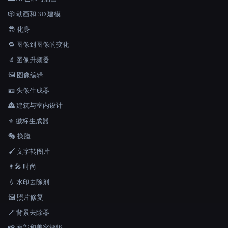
🎲 动画和 3D 建模
😎 化身
🔁 图像到图像的变化
🔬 图像升频器
🖼️ 图像编辑
🪪 头像生成器
🏯 建筑与室内设计
⚜️ 徽标生成器
🎭 换脸
🖌️ 文字转图片
👩‍🎤 时尚
💧 水印去除剂
🖼️ 照片修复
🪄 背景去除器
📸 面部和美容评级