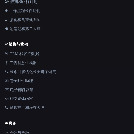
🏖 假期和旅行计划
⚙️ 工作流程和自动化
🍳 膳食和食谱规划师
🧠 记笔记和第二大脑
📈
销售与营销
📇 CRM 和客户数据
🪧 广告创意生成器
🔍 搜索引擎优化和关键字研究
📧 电子邮件助理
✉️ 电子邮件营销
📣 社交媒体内容
📞 销售推广和潜在客户
💼
商务
📈 会计与金融