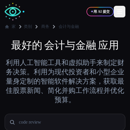
✦
用 AI 提交
家
类别
商务
会计与金融
✍️
最好的
会计与金融
🎨
应用
写作者
设计师
💻
📈
利用人工智能工具和虚拟助手来制定财
开发者
营销
务决策。利用为现代投资者和小型企业
量身定制的智能软件解决方案，获取最
🎓
🎬
学生
创作者
佳股票新闻、简化并购工作流程并优化
预算。
博客
比较工具