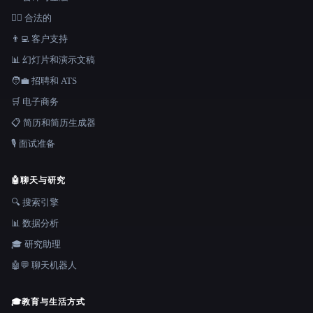
👩‍⚖️ 合法的
👨‍💻 客户支持
📊 幻灯片和演示文稿
🧑‍💼 招聘和 ATS
🛒 电子商务
📋 简历和简历生成器
🎙️ 面试准备
🤖
聊天与研究
🔍 搜索引擎
📊 数据分析
🎓 研究助理
🤖💬 聊天机器人
🎓
教育与生活方式