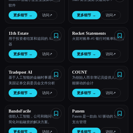
软件
更多细节
→
访问
↗︎
更多细节
→
访问
↗︎
11th Estate
Rocket Statements
用于投资者结算和追回的 AI 收集
火箭对账单-#1 银行对账单转换器
器
更多细节
→
访问
↗︎
更多细节
→
访问
↗︎
Tradepost AI
COUNT
基于人工智能的金融时事通讯和
为创始人而非簿记员提供人工智
美国证券交易委员会文件分析
能驱动的会计
更多细节
→
访问
↗︎
更多细节
→
访问
↗︎
BandoFacile
Panem
借助人工智能，公司和顾问可以
Panem 是一款由 AI 驱动的 SaaS
简化补贴融资的解决方案。
支出管理
更多细节
→
访问
↗︎
更多细节
→
访问
↗︎