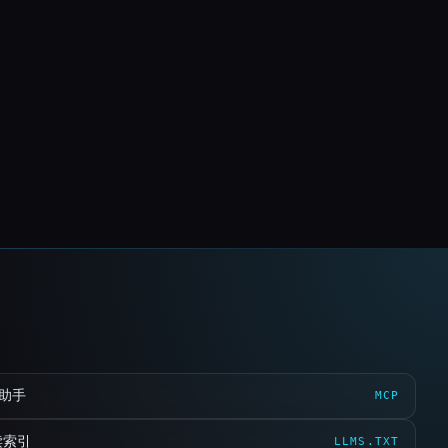
 助手
MCP
读索引
LLMS.TXT