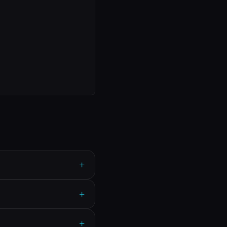
+
+
+