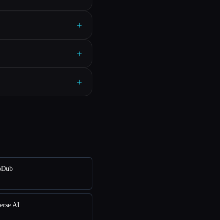
+
+
+
oDub
rse AI