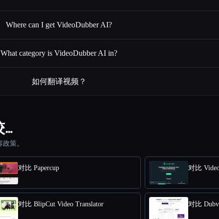
Where can I get VideoDubber AI?
What category is VideoDubber AI in?
如何翻译视频？
较…
容政策。
对比 Papercup
对比 Vide
对比 BlipCut Video Translator
对比 Dubve