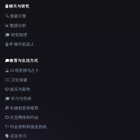
🤖
聊天与研究
🔍 搜索引擎
📊 数据分析
🎓 研究助理
🤖💬 聊天机器人
🎓
教育与生活方式
🔮 AI 塔罗牌与占卜
👩‍⚕️ 卫生保健
🎲 娱乐与新奇
🎓 学习与导师
🎁 礼物创意和推荐
💞 社交网络和约会
💘 约会资料和接送热线
🗣️ 语言学习