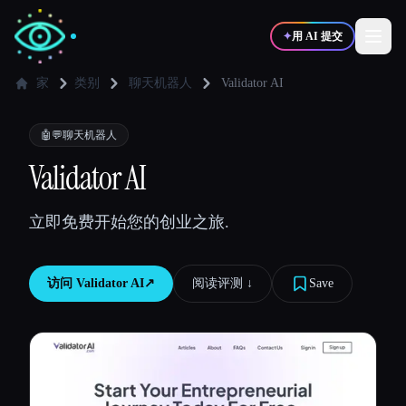
✦
用 AI 提交
家
类别
聊天机器人
Validator AI
✍️
🎨
写作者
设计师
🤖💬
聊天机器人
Validator AI
💻
📈
开发者
营销
立即免费开始您的创业之旅.
🎓
🎬
学生
创作者
访问
Validator AI
↗︎
阅读评测 ↓︎
Save
博客
比较工具