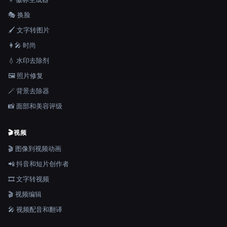
🎭 换脸
🖌️ 文字转图片
👩‍🎤 时尚
💧 水印去除剂
🖼️ 照片修复
🪄 背景去除器
📸 面部和美容评级
🎬
视频
🎬 图像到视频动画
📲 抖音和短片创作者
🎞️ 文字转视频
🎬 视频编辑
🎤 视频配音和翻译