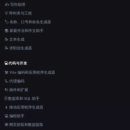
✍️ 写作助理
💡 即时库与工程
🏷️ 名称、口号和命名生成器
📚 家庭作业和作文助手
📝 文本生成
📝 求职信生成器
💻
代码与开发
🛠️ Vibe 编码和应用程序生成器
🦾 代理编码
🔌 插件和扩展
🗄️ 数据库和 SQL 助手
📱 移动应用程序生成器
💻 编程助手
🕸️ 网页抓取和数据提取