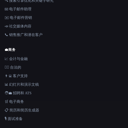
🔍 搜索引擎优化和关键字研究
📧 电子邮件助理
✉️ 电子邮件营销
📣 社交媒体内容
📞 销售推广和潜在客户
💼
商务
📈 会计与金融
👩‍⚖️ 合法的
👨‍💻 客户支持
📊 幻灯片和演示文稿
🧑‍💼 招聘和 ATS
🛒 电子商务
📋 简历和简历生成器
🎙️ 面试准备