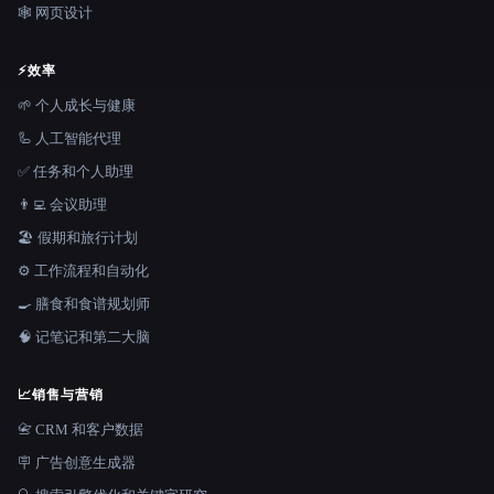
🕸 网页设计
⚡
效率
🌱 个人成长与健康
🦾 人工智能代理
✅ 任务和个人助理
👨‍💻 会议助理
🏖 假期和旅行计划
⚙️ 工作流程和自动化
🍳 膳食和食谱规划师
🧠 记笔记和第二大脑
📈
销售与营销
📇 CRM 和客户数据
🪧 广告创意生成器