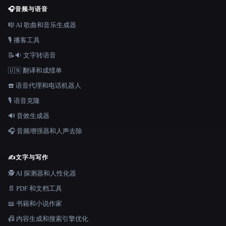
🎧
音频与语音
🎼 AI 歌曲和音乐生成器
🎙️ 播客工具
📝🔉 文字转语音
🇺🇳 翻译和成绩单
☎️ 语音代理和电话机器人
🎙️ 语音克隆
🔊 音效生成器
🎧 音频增强器和人声去除
✍️
文字与写作
🕵️ AI 探测器和人性化器
📄 PDF 和文档工具
📖 书籍和小说作家
📠 内容生成和搜索引擎优化