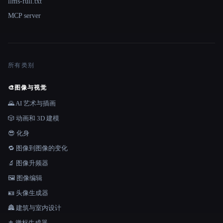
llms-full.txt
MCP server
所有类别
🎨
图像与视觉
🌄 AI 艺术与插画
🎲 动画和 3D 建模
😎 化身
🔁 图像到图像的变化
🔬 图像升频器
🖼️ 图像编辑
🪪 头像生成器
🏯 建筑与室内设计
⚜️ 徽标生成器