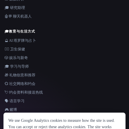
🎓 研究助理
🤖💬 聊天机器人
🎓
教育与生活方式
🔮 AI 塔罗牌与占卜
👩‍⚕️ 卫生保健
🎲 娱乐与新奇
🎓 学习与导师
🎁 礼物创意和推荐
💞 社交网络和约会
💘 约会资料和接送热线
🗣️ 语言学习
🎮 赌博
语言
We use Google Analytics cookies to measure how the site is used.
English
español
Français
Русский
简体中文
You can accept or reject these analytics cookies. The site works