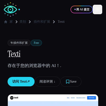
✦
用 AI 提交
家
类别
插件和扩展
Texti
✍️
🎨
写作者
设计师
🔌
插件和扩展
Free
💻
📈
Texti
开发者
营销
存在于您的浏览器中的 AI！.
🎓
🎬
学生
创作者
访问
Texti
↗︎
阅读评测 ↓︎
Save
博客
比较工具