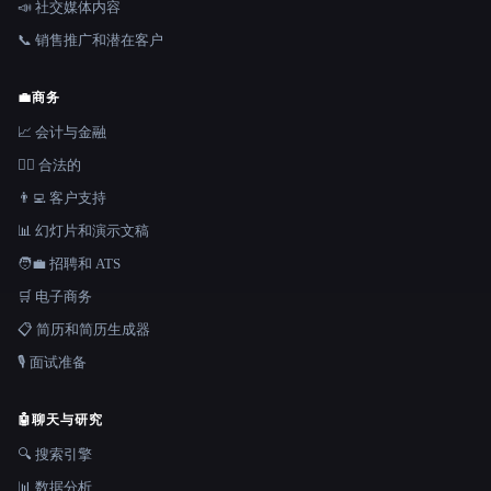
📣 社交媒体内容
📞 销售推广和潜在客户
💼
商务
📈 会计与金融
👩‍⚖️ 合法的
👨‍💻 客户支持
📊 幻灯片和演示文稿
🧑‍💼 招聘和 ATS
🛒 电子商务
📋 简历和简历生成器
🎙️ 面试准备
🤖
聊天与研究
🔍 搜索引擎
📊 数据分析