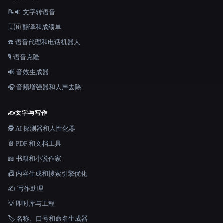
📝🔉 文字转语音
🇺🇳 翻译和成绩单
☎️ 语音代理和电话机器人
🎙️ 语音克隆
🔊 音效生成器
🎧 音频增强器和人声去除
✍️
文字与写作
🕵️ AI 探测器和人性化器
📄 PDF 和文档工具
📖 书籍和小说作家
📠 内容生成和搜索引擎优化
✍️ 写作助理
💡 即时库与工程
🏷️ 名称、口号和命名生成器