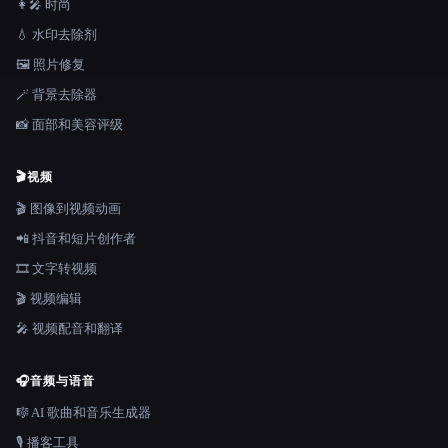
👩‍🎤 时尚
💧 水印去除剂
🖼️ 照片修复
🪄 背景去除器
📸 面部和美容评级
🎬
视频
🎬 图像到视频动画
📲 抖音和短片创作者
🎞️ 文字转视频
🎬 视频编辑
🎤 视频配音和翻译
🎧
音频与语音
🎼 AI 歌曲和音乐生成器
🎙️ 播客工具