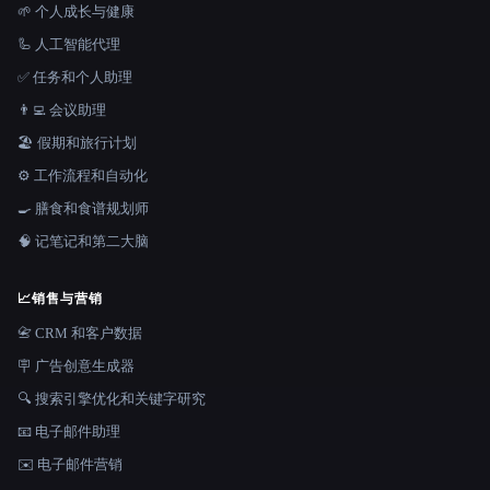
🌱 个人成长与健康
🦾 人工智能代理
✅ 任务和个人助理
👨‍💻 会议助理
🏖 假期和旅行计划
⚙️ 工作流程和自动化
🍳 膳食和食谱规划师
🧠 记笔记和第二大脑
📈
销售与营销
📇 CRM 和客户数据
🪧 广告创意生成器
🔍 搜索引擎优化和关键字研究
📧 电子邮件助理
✉️ 电子邮件营销