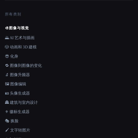
所有类别
🎨
图像与视觉
🌄 AI 艺术与插画
🎲 动画和 3D 建模
😎 化身
🔁 图像到图像的变化
🔬 图像升频器
🖼️ 图像编辑
🪪 头像生成器
🏯 建筑与室内设计
⚜️ 徽标生成器
🎭 换脸
🖌️ 文字转图片