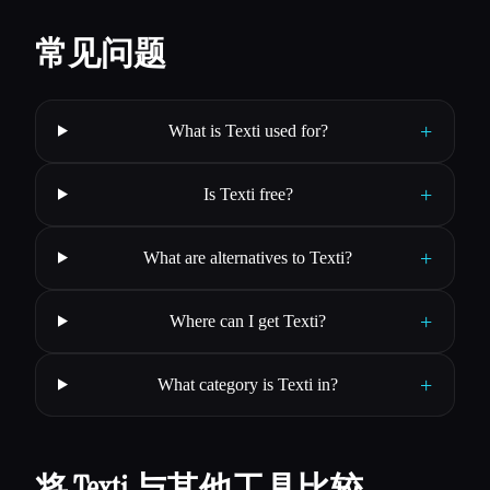
常见问题
+
What is Texti used for?
+
Is Texti free?
+
What are alternatives to Texti?
+
Where can I get Texti?
+
What category is Texti in?
将 Texti 与其他工具比较…