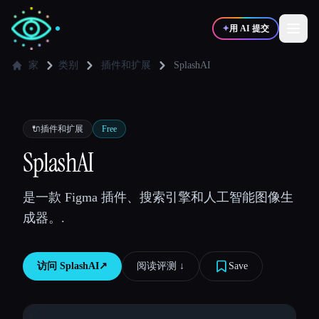
✦
用 AI 提交
家
类别
插件和扩展
SplashAI
✍️
🎨
写作者
设计师
🔌
插件和扩展
Free
💻
📈
SplashAI
开发者
营销
是一款 Figma 插件、搜索引擎和人工智能图像生
🎓
🎬
学生
创作者
成器。.
访问
SplashAI
↗︎
阅读评测 ↓︎
Save
博客
比较工具