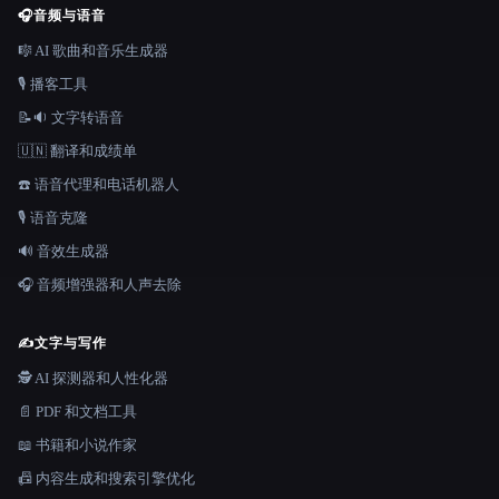
🎧
音频与语音
🎼 AI 歌曲和音乐生成器
🎙️ 播客工具
📝🔉 文字转语音
🇺🇳 翻译和成绩单
☎️ 语音代理和电话机器人
🎙️ 语音克隆
🔊 音效生成器
🎧 音频增强器和人声去除
✍️
文字与写作
🕵️ AI 探测器和人性化器
📄 PDF 和文档工具
📖 书籍和小说作家
📠 内容生成和搜索引擎优化