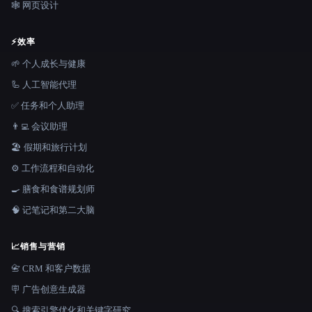
🕸 网页设计
⚡
效率
🌱 个人成长与健康
🦾 人工智能代理
✅ 任务和个人助理
👨‍💻 会议助理
🏖 假期和旅行计划
⚙️ 工作流程和自动化
🍳 膳食和食谱规划师
🧠 记笔记和第二大脑
📈
销售与营销
📇 CRM 和客户数据
🪧 广告创意生成器
🔍 搜索引擎优化和关键字研究