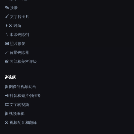
🎭 换脸
🖌️ 文字转图片
👩‍🎤 时尚
💧 水印去除剂
🖼️ 照片修复
🪄 背景去除器
📸 面部和美容评级
🎬
视频
🎬 图像到视频动画
📲 抖音和短片创作者
🎞️ 文字转视频
🎬 视频编辑
🎤 视频配音和翻译