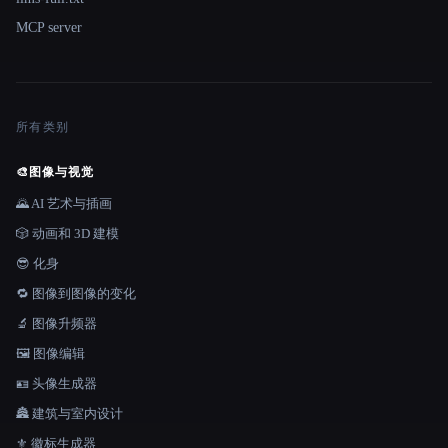
MCP server
所有类别
🎨
图像与视觉
🌄 AI 艺术与插画
🎲 动画和 3D 建模
😎 化身
🔁 图像到图像的变化
🔬 图像升频器
🖼️ 图像编辑
🪪 头像生成器
🏯 建筑与室内设计
⚜️ 徽标生成器