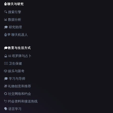
🤖
聊天与研究
🔍 搜索引擎
📊 数据分析
🎓 研究助理
🤖💬 聊天机器人
🎓
教育与生活方式
🔮 AI 塔罗牌与占卜
👩‍⚕️ 卫生保健
🎲 娱乐与新奇
🎓 学习与导师
🎁 礼物创意和推荐
💞 社交网络和约会
💘 约会资料和接送热线
🗣️ 语言学习