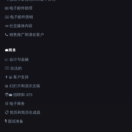
📧 电子邮件助理
✉️ 电子邮件营销
📣 社交媒体内容
📞 销售推广和潜在客户
💼
商务
📈 会计与金融
👩‍⚖️ 合法的
👨‍💻 客户支持
📊 幻灯片和演示文稿
🧑‍💼 招聘和 ATS
🛒 电子商务
📋 简历和简历生成器
🎙️ 面试准备