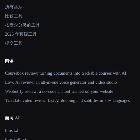
所有类别
比较工具
按受众分类的工具
2026 年顶级工具
提交工具
阅读
Coursebox review: turning documents into trackable courses with AI
Lovo AI review: an all-in-one voice generator and video studio
Webbotify review: a no-code chatbot trained on your website
Translate.video review: fast AI dubbing and subtitles in 75+ languages
面向 AI
llms.txt
llms-full.txt