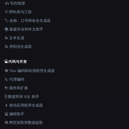
✍️ 写作助理
💡 即时库与工程
🏷️ 名称、口号和命名生成器
📚 家庭作业和作文助手
📝 文本生成
📝 求职信生成器
💻
代码与开发
🛠️ Vibe 编码和应用程序生成器
🦾 代理编码
🔌 插件和扩展
🗄️ 数据库和 SQL 助手
📱 移动应用程序生成器
💻 编程助手
🕸️ 网页抓取和数据提取