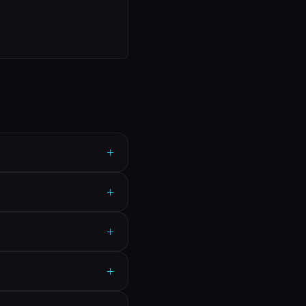
+
+
+
+