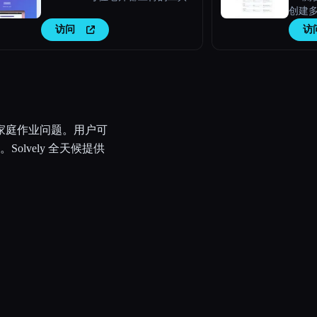
创建多
测验
访问
访
无错
果。
目的家庭作业问题。用户可
lvely 全天候提供