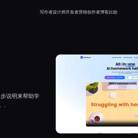
写作者
设计师
开发者
营销
创作者
博客
比较
分步说明来帮助学
。.