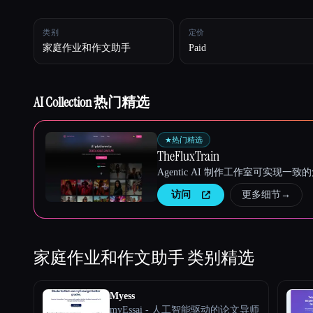
类别
定价
家庭作业和作文助手
Paid
Esc
AI Collection 热门精选
★
热门精选
TheFluxTrain
Agentic AI 制作工作室可实现
访问
更多细节
→
家庭作业和作文助手
类别精选
Myess
myEssai - 人工智能驱动的论文导师