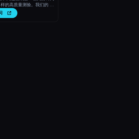
样的高质量测验。我们的 AI
生成器可确保一致、个性化和
问
误的评估，从而提升您的结