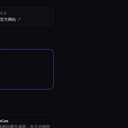
来源
官方网站 ↗︎
zGen
测验和问题生成器：在几分钟内