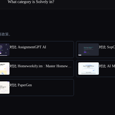
What category is Solvely in?
容政策。
对比 AssignmentGPT AI
对比 SopCr
对比 Homeworkify.im : Master Homework with GPT-4o
对比 PaperGen