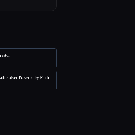
+
eator
对比 AI Math Solver Powered by Math GPT Free Online