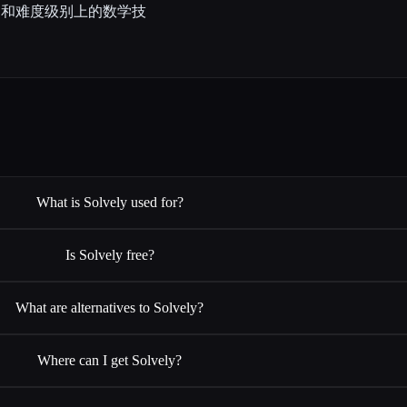
题和难度级别上的数学技
What is Solvely used for?
Is Solvely free?
What are alternatives to Solvely?
Where can I get Solvely?