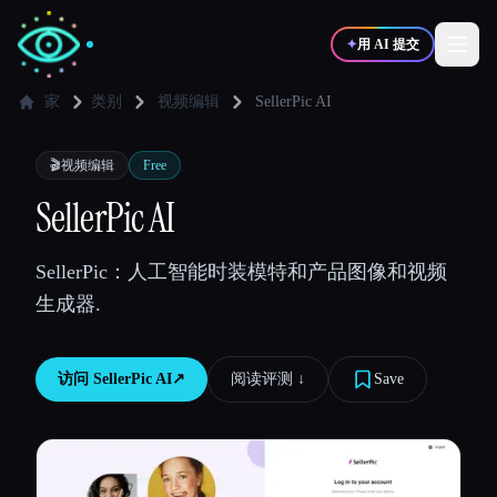
✦
用 AI 提交
家
类别
视频编辑
SellerPic AI
✍️
🎨
写作者
设计师
🎬
视频编辑
Free
SellerPic AI
💻
📈
开发者
营销
SellerPic：人工智能时装模特和产品图像和视频
生成器.
🎓
🎬
学生
创作者
访问
SellerPic AI
↗︎
阅读评测 ↓︎
Save
博客
比较工具