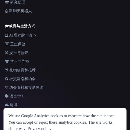
🎓 研究助理
🤖💬 聊天机器人
🎓
教育与生活方式
🔮 AI 塔罗牌与占卜
👩‍⚕️ 卫生保健
🎲 娱乐与新奇
🎓 学习与导师
🎁 礼物创意和推荐
💞 社交网络和约会
💘 约会资料和接送热线
🗣️ 语言学习
🎮 赌博
语言
We use Google Analytics cookies to measure how the site is used.
English
español
Français
Русский
简体中文
You can accept or reject these analytics cookies. The site works
Hindi
either way.
Privacy policy
.
© 2026 That AI Collection. 保留所有权利。
·
服务条款
·
隐私政策
·
·