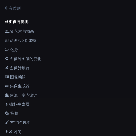
所有类别
🎨
图像与视觉
🌄 AI 艺术与插画
🎲 动画和 3D 建模
😎 化身
🔁 图像到图像的变化
🔬 图像升频器
🖼️ 图像编辑
🪪 头像生成器
🏯 建筑与室内设计
⚜️ 徽标生成器
🎭 换脸
🖌️ 文字转图片
👩‍🎤 时尚