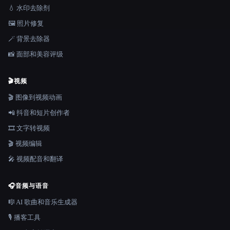
💧 水印去除剂
🖼️ 照片修复
🪄 背景去除器
📸 面部和美容评级
🎬
视频
🎬 图像到视频动画
📲 抖音和短片创作者
🎞️ 文字转视频
🎬 视频编辑
🎤 视频配音和翻译
🎧
音频与语音
🎼 AI 歌曲和音乐生成器
🎙️ 播客工具