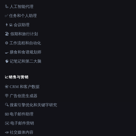
🦾 人工智能代理
✅ 任务和个人助理
👨‍💻 会议助理
🏖 假期和旅行计划
⚙️ 工作流程和自动化
🍳 膳食和食谱规划师
🧠 记笔记和第二大脑
📈
销售与营销
📇 CRM 和客户数据
🪧 广告创意生成器
🔍 搜索引擎优化和关键字研究
📧 电子邮件助理
✉️ 电子邮件营销
📣 社交媒体内容