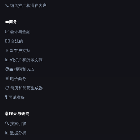
📞 销售推广和潜在客户
💼
商务
📈 会计与金融
👩‍⚖️ 合法的
👨‍💻 客户支持
📊 幻灯片和演示文稿
🧑‍💼 招聘和 ATS
🛒 电子商务
📋 简历和简历生成器
🎙️ 面试准备
🤖
聊天与研究
🔍 搜索引擎
📊 数据分析