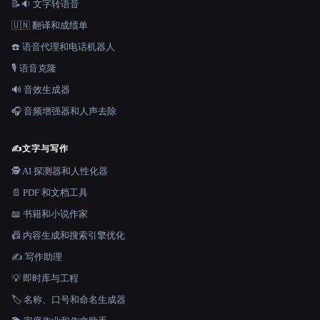
📝🔉 文字转语音
🇺🇳 翻译和成绩单
☎️ 语音代理和电话机器人
🎙️ 语音克隆
🔊 音效生成器
🎧 音频增强器和人声去除
✍️
文字与写作
🕵️ AI 探测器和人性化器
📄 PDF 和文档工具
📖 书籍和小说作家
📠 内容生成和搜索引擎优化
✍️ 写作助理
💡 即时库与工程
🏷️ 名称、口号和命名生成器