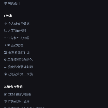
🕸 网页设计
⚡
效率
🌱 个人成长与健康
🦾 人工智能代理
✅ 任务和个人助理
👨‍💻 会议助理
🏖 假期和旅行计划
⚙️ 工作流程和自动化
🍳 膳食和食谱规划师
🧠 记笔记和第二大脑
📈
销售与营销
📇 CRM 和客户数据
🪧 广告创意生成器