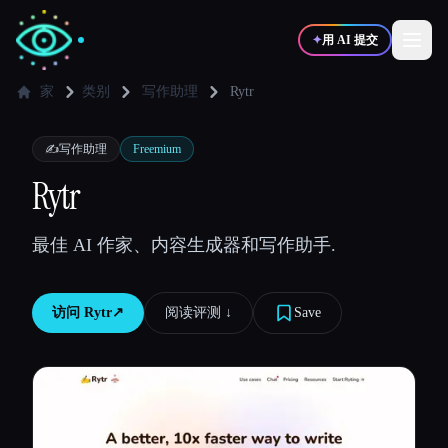
✦
用 AI 提交
家
类别
写作助理
Rytr
✍️
🎨
写作者
设计师
✍️
写作助理
Freemium
Rytr
💻
📈
开发者
营销
最佳 AI 作家、内容生成器和写作助手.
🎓
🎬
学生
创作者
访问
Rytr
↗︎
阅读评测 ↓︎
Save
博客
比较工具