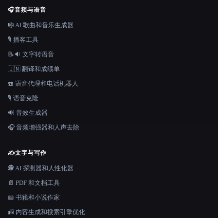
🎧
音频与语音
🎼 AI 歌曲和音乐生成器
🎙️ 播客工具
📝🔉 文字转语音
🇺🇳 翻译和成绩单
☎️ 语音代理和电话机器人
🎙️ 语音克隆
🔊 音效生成器
🎧 音频增强器和人声去除
✍️
文字与写作
🕵️ AI 探测器和人性化器
📄 PDF 和文档工具
📖 书籍和小说作家
📠 内容生成和搜索引擎优化