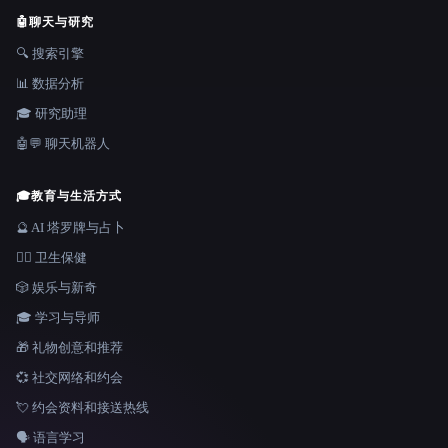
🤖
聊天与研究
🔍 搜索引擎
📊 数据分析
🎓 研究助理
🤖💬 聊天机器人
🎓
教育与生活方式
🔮 AI 塔罗牌与占卜
👩‍⚕️ 卫生保健
🎲 娱乐与新奇
🎓 学习与导师
🎁 礼物创意和推荐
💞 社交网络和约会
💘 约会资料和接送热线
🗣️ 语言学习