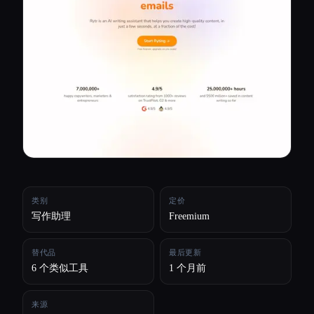
所有分类
关于
类别
定价
写作助理
Freemium
替代品
最后更新
6 个类似工具
1 个月前
来源