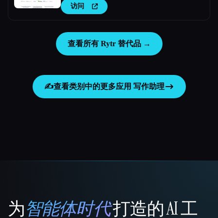
访问
查看所有 Rytr 替代品 →
✍️
查看类别中的更多应用
写作助理
为
智能体时代
打造的 AI 工
That AI Collection