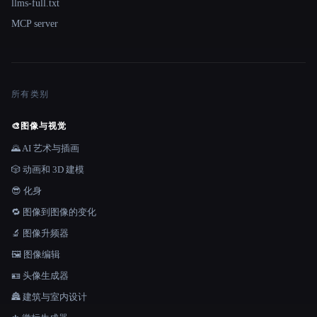
llms-full.txt
MCP server
所有类别
🎨
图像与视觉
🌄 AI 艺术与插画
🎲 动画和 3D 建模
😎 化身
🔁 图像到图像的变化
🔬 图像升频器
🖼️ 图像编辑
🪪 头像生成器
🏯 建筑与室内设计