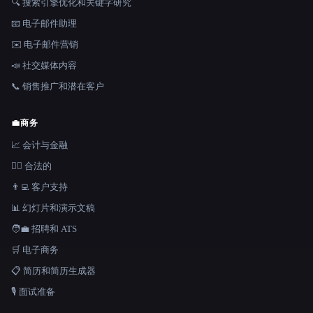
🔍 搜索引擎优化和关键字研究
📧 电子邮件助理
✉️ 电子邮件营销
📣 社交媒体内容
📞 销售推广和潜在客户
💼
商务
📈 会计与金融
👩‍⚖️ 合法的
👨‍💻 客户支持
📊 幻灯片和演示文稿
🧑‍💼 招聘和 ATS
🛒 电子商务
📋 简历和简历生成器
🎙️ 面试准备