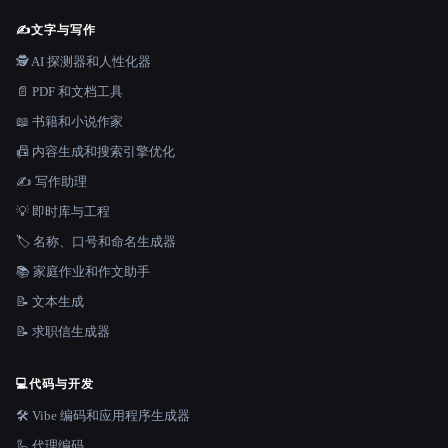
✍️
文字与写作
🕵️ AI 探测器和人性化器
📄 PDF 和文档工具
📖 书籍和小说作家
📠 内容生成和搜索引擎优化
✍️ 写作助理
💡 即时库与工程
🏷️ 名称、口号和命名生成器
📚 家庭作业和作文助手
📝 文本生成
📝 求职信生成器
💻
代码与开发
🛠️ Vibe 编码和应用程序生成器
🦾 代理编码