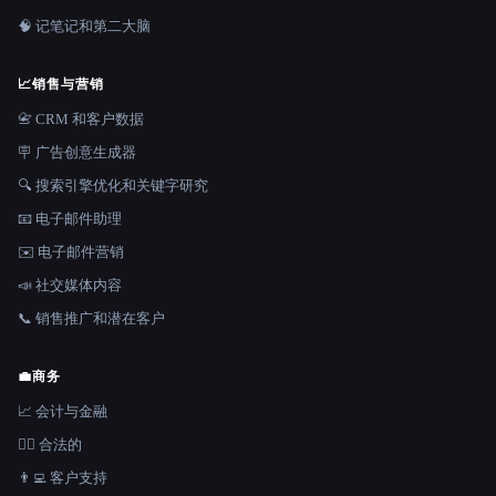
🧠 记笔记和第二大脑
📈
销售与营销
📇 CRM 和客户数据
🪧 广告创意生成器
🔍 搜索引擎优化和关键字研究
📧 电子邮件助理
✉️ 电子邮件营销
📣 社交媒体内容
📞 销售推广和潜在客户
💼
商务
📈 会计与金融
👩‍⚖️ 合法的
👨‍💻 客户支持