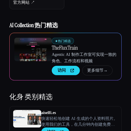
官方网站 ↗︎
AI Collection 热门精选
★
热门精选
TheFluxTrain
Esc
Agentic AI 制作工作室可实现一致的
角色、工作流程和视频
访问
更多细节
→
化身
类别精选
aiselfi.es
快速轻松地创建 AI 生成的个人资料照片。
使用我们的工具，在几分钟内创建免费的
个性化AI头像。试试看 → aiselfi.es