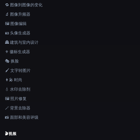
🔁 图像到图像的变化
🔬 图像升频器
🖼️ 图像编辑
🪪 头像生成器
🏯 建筑与室内设计
⚜️ 徽标生成器
🎭 换脸
🖌️ 文字转图片
👩‍🎤 时尚
💧 水印去除剂
🖼️ 照片修复
🪄 背景去除器
📸 面部和美容评级
🎬
视频