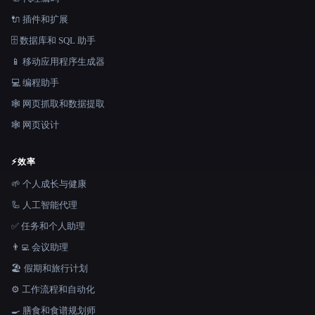
🔌 插件和扩展
🗄️ 数据库和 SQL 助手
📱 移动应用程序生成器
💻 编程助手
🕸️ 网页抓取和数据提取
🕸 网页设计
⚡
效率
🌱 个人成长与健康
🦾 人工智能代理
✅ 任务和个人助理
👨‍💻 会议助理
🏖 假期和旅行计划
⚙️ 工作流程和自动化
🍳 膳食和食谱规划师