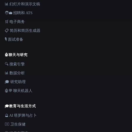
📊 幻灯片和演示文稿
🧑‍💼 招聘和 ATS
🛒 电子商务
📋 简历和简历生成器
🎙️ 面试准备
🤖
聊天与研究
🔍 搜索引擎
📊 数据分析
🎓 研究助理
🤖💬 聊天机器人
🎓
教育与生活方式
🔮 AI 塔罗牌与占卜
👩‍⚕️ 卫生保健