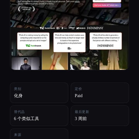
所有分类
关于
类别
定价
化身
Paid
替代品
最后更新
6 个类似工具
3 周前
来源