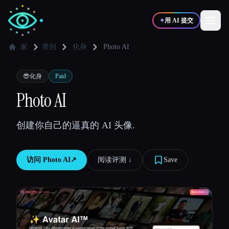
✦
用 AI 提交
家
类别
化身
Photo AI
✍️
🎨
写作者
设计师
😎
化身
Paid
Photo AI
💻
📈
开发者
营销
创建你自己的逼真的 AI 头像.
🎓
🎬
学生
创作者
访问
Photo AI
↗︎
阅读评测 ↓︎
Save
博客
比较工具