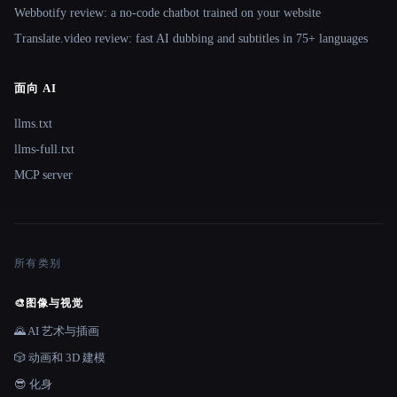
Webbotify review: a no-code chatbot trained on your website
Translate.video review: fast AI dubbing and subtitles in 75+ languages
面向 AI
llms.txt
llms-full.txt
MCP server
所有类别
🎨
图像与视觉
🌄 AI 艺术与插画
🎲 动画和 3D 建模
😎 化身