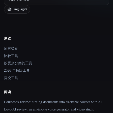
Language
▾
浏览
Site navigation
所有类别
比较工具
按受众分类的工具
2026 年顶级工具
提交工具
阅读
Coursebox review: turning documents into trackable courses with AI
Lovo AI review: an all-in-one voice generator and video studio