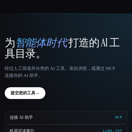
为
智能体时代
打造的 AI 工
That AI Collection
具目录。
经过人工筛选并分类的 AI 工具。亲自浏览，或通过 MCP
连接你的 AI 助手。
提交您的工具
→
连接 AI 助手
MCP
机器可读索引
LLMS.TXT