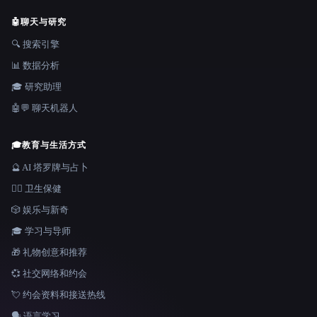
🤖
聊天与研究
🔍 搜索引擎
📊 数据分析
🎓 研究助理
🤖💬 聊天机器人
🎓
教育与生活方式
🔮 AI 塔罗牌与占卜
👩‍⚕️ 卫生保健
🎲 娱乐与新奇
🎓 学习与导师
🎁 礼物创意和推荐
💞 社交网络和约会
💘 约会资料和接送热线
🗣️ 语言学习