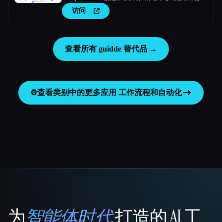
应用程序。
访问
查看所有 guidde 替代品 →
⚙️
查看类别中的更多应用
工作流程和自动化
为
智能体时代
打造的 AI 工
That AI Collection