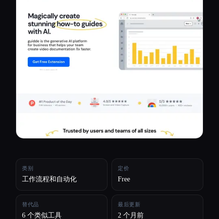
所有分类
关于
类别
定价
工作流程和自动化
Free
替代品
最后更新
Esc
6 个类似工具
2 个月前