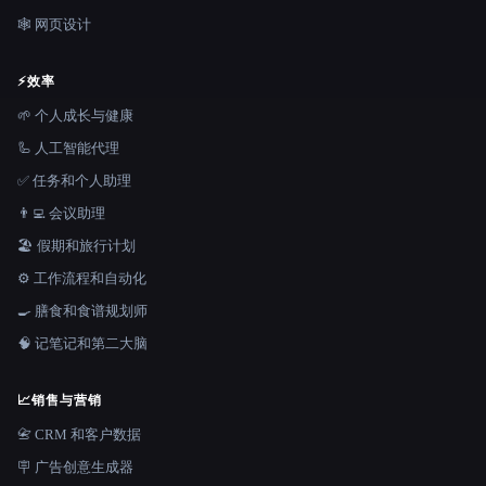
🕸 网页设计
⚡
效率
🌱 个人成长与健康
🦾 人工智能代理
✅ 任务和个人助理
👨‍💻 会议助理
🏖 假期和旅行计划
⚙️ 工作流程和自动化
🍳 膳食和食谱规划师
🧠 记笔记和第二大脑
📈
销售与营销
📇 CRM 和客户数据
🪧 广告创意生成器