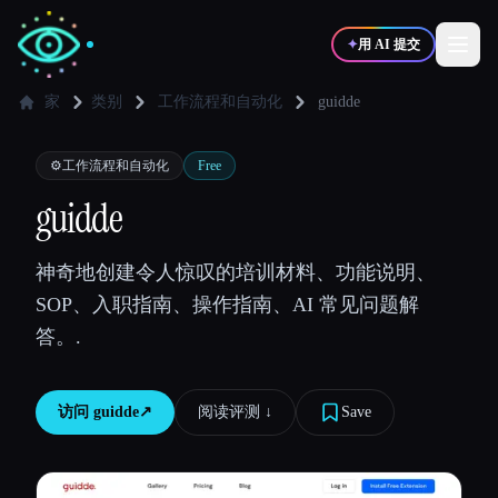
✦
用 AI 提交
家
类别
工作流程和自动化
guidde
✍️
🎨
写作者
设计师
⚙️
工作流程和自动化
Free
guidde
💻
📈
开发者
营销
神奇地创建令人惊叹的培训材料、功能说明、
SOP、入职指南、操作指南、AI 常见问题解
🎓
🎬
学生
创作者
答。.
访问
guidde
↗︎
阅读评测 ↓︎
Save
博客
比较工具