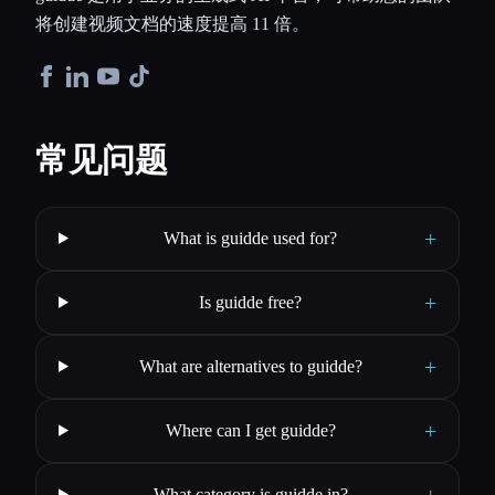
将创建视频文档的速度提高 11 倍。
常见问题
+
What is guidde used for?
+
Is guidde free?
+
What are alternatives to guidde?
+
Where can I get guidde?
+
What category is guidde in?