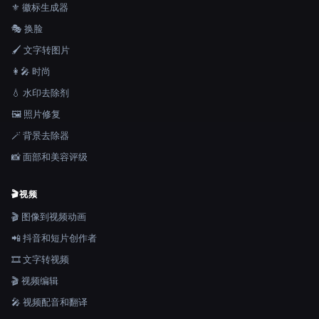
⚜️ 徽标生成器
🎭 换脸
🖌️ 文字转图片
👩‍🎤 时尚
💧 水印去除剂
🖼️ 照片修复
🪄 背景去除器
📸 面部和美容评级
🎬
视频
🎬 图像到视频动画
📲 抖音和短片创作者
🎞️ 文字转视频
🎬 视频编辑
🎤 视频配音和翻译