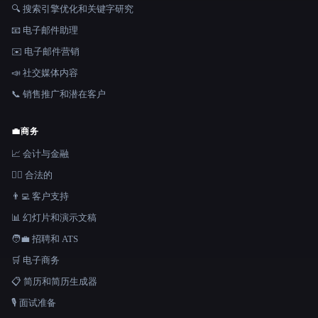
🔍 搜索引擎优化和关键字研究
📧 电子邮件助理
✉️ 电子邮件营销
📣 社交媒体内容
📞 销售推广和潜在客户
💼
商务
📈 会计与金融
👩‍⚖️ 合法的
👨‍💻 客户支持
📊 幻灯片和演示文稿
🧑‍💼 招聘和 ATS
🛒 电子商务
📋 简历和简历生成器
🎙️ 面试准备