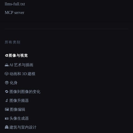
llms-full.txt
MCP server
所有类别
🎨
图像与视觉
🌄 AI 艺术与插画
🎲 动画和 3D 建模
😎 化身
🔁 图像到图像的变化
🔬 图像升频器
🖼️ 图像编辑
🪪 头像生成器
🏯 建筑与室内设计