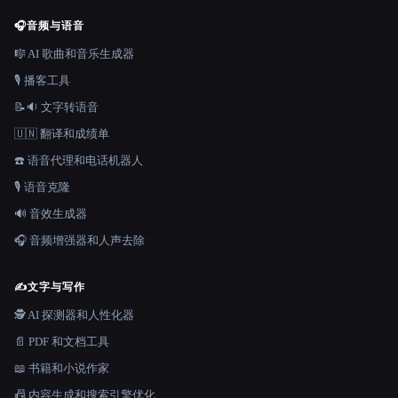
🎧
音频与语音
🎼 AI 歌曲和音乐生成器
🎙️ 播客工具
📝🔉 文字转语音
🇺🇳 翻译和成绩单
☎️ 语音代理和电话机器人
🎙️ 语音克隆
🔊 音效生成器
🎧 音频增强器和人声去除
✍️
文字与写作
🕵️ AI 探测器和人性化器
📄 PDF 和文档工具
📖 书籍和小说作家
📠 内容生成和搜索引擎优化