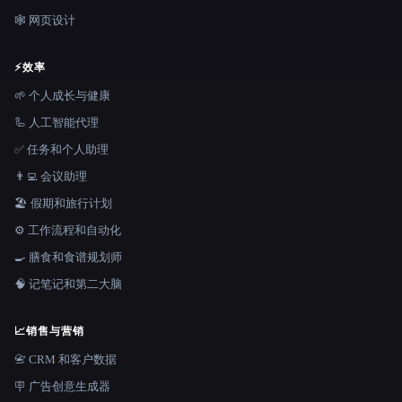
🕸 网页设计
⚡
效率
🌱 个人成长与健康
🦾 人工智能代理
✅ 任务和个人助理
👨‍💻 会议助理
🏖 假期和旅行计划
⚙️ 工作流程和自动化
🍳 膳食和食谱规划师
🧠 记笔记和第二大脑
📈
销售与营销
📇 CRM 和客户数据
🪧 广告创意生成器