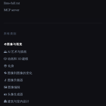
llms-full.txt
MCP server
所有类别
🎨
图像与视觉
🌄 AI 艺术与插画
🎲 动画和 3D 建模
😎 化身
🔁 图像到图像的变化
🔬 图像升频器
🖼️ 图像编辑
🪪 头像生成器
🏯 建筑与室内设计