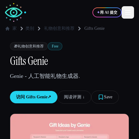
✦
用 AI 提交
家
类别
礼物创意和推荐
Gifts Genie
✍️
🎨
写作者
设计师
🎁
礼物创意和推荐
Free
Gifts Genie
💻
📈
开发者
营销
Genie - 人工智能礼物生成器.
🎓
🎬
学生
创作者
访问
Gifts Genie
↗︎
阅读评测 ↓︎
Save
博客
比较工具