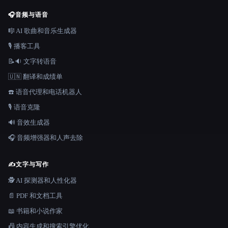
🎧
音频与语音
🎼 AI 歌曲和音乐生成器
🎙️ 播客工具
📝🔉 文字转语音
🇺🇳 翻译和成绩单
☎️ 语音代理和电话机器人
🎙️ 语音克隆
🔊 音效生成器
🎧 音频增强器和人声去除
✍️
文字与写作
🕵️ AI 探测器和人性化器
📄 PDF 和文档工具
📖 书籍和小说作家
📠 内容生成和搜索引擎优化