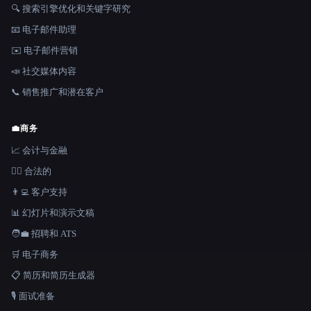
🔍 搜索引擎优化和关键字研究
📧 电子邮件助理
✉️ 电子邮件营销
📣 社交媒体内容
📞 销售推广和潜在客户
💼
商务
📈 会计与金融
👩‍⚖️ 合法的
👨‍💻 客户支持
📊 幻灯片和演示文稿
🧑‍💼 招聘和 ATS
🛒 电子商务
📋 简历和简历生成器
🎙️ 面试准备