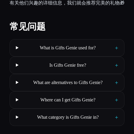
有关他们兴趣的详细信息，我们就会推荐完美的礼物🎁
常见问题
+
What is Gifts Genie used for?
+
Is Gifts Genie free?
+
What are alternatives to Gifts Genie?
+
Where can I get Gifts Genie?
+
What category is Gifts Genie in?