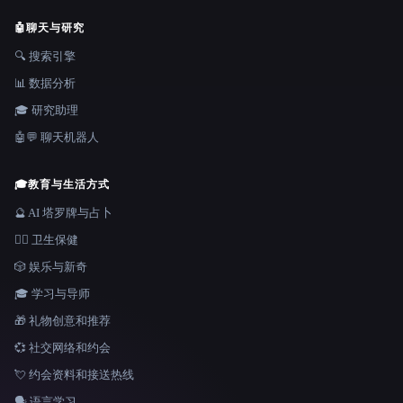
🤖
聊天与研究
🔍 搜索引擎
📊 数据分析
🎓 研究助理
🤖💬 聊天机器人
🎓
教育与生活方式
🔮 AI 塔罗牌与占卜
👩‍⚕️ 卫生保健
🎲 娱乐与新奇
🎓 学习与导师
🎁 礼物创意和推荐
💞 社交网络和约会
💘 约会资料和接送热线
🗣️ 语言学习