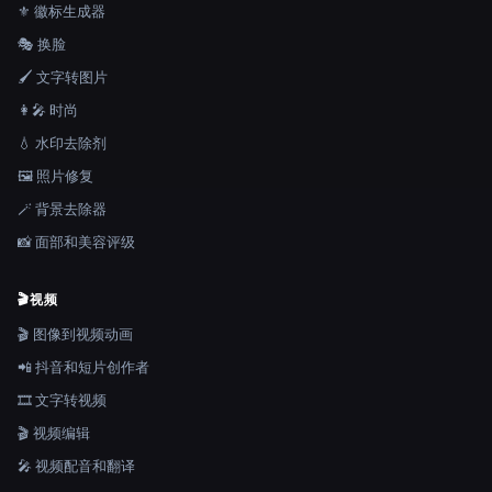
⚜️ 徽标生成器
🎭 换脸
🖌️ 文字转图片
👩‍🎤 时尚
💧 水印去除剂
🖼️ 照片修复
🪄 背景去除器
📸 面部和美容评级
🎬
视频
🎬 图像到视频动画
📲 抖音和短片创作者
🎞️ 文字转视频
🎬 视频编辑
🎤 视频配音和翻译