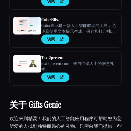
访问
ColorBliss
ColorBliss是一款人工智能驱动的工具，允
许您使用文本提示生成、保存和打印独特
的自定义着色表，从照片甚至自己的照片
访问
中进行转换。
Text2present
text2present.com - 来自忙碌人士的创意礼
物。
访问
关于 Gifts Genie
欢迎来到精灵！我们的人工智能应用程序可帮助您为您
所爱的人找到独特而贴心的礼物。只需向我们提供一些