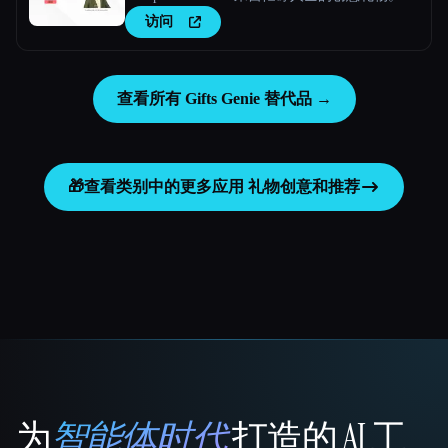
访问
查看所有 Gifts Genie 替代品 →
🎁
查看类别中的更多应用
礼物创意和推荐
为
智能体时代
打造的 AI 工
That AI Collection