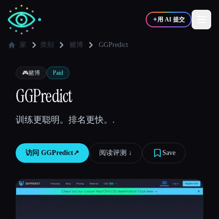
✦
用 AI 提交
家
类别
赌博
GGPredict
✍️
🎨
写作者
设计师
🎮
赌博
Paid
GGPredict
💻
📈
开发者
营销
训练更聪明。排名更快。.
🎓
🎬
学生
创作者
访问
GGPredict
↗︎
阅读评测 ↓︎
Save
博客
比较工具