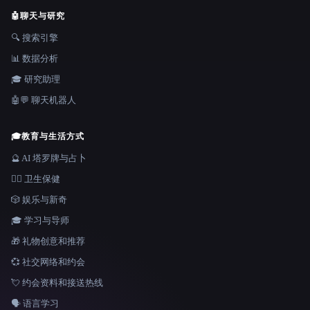
🤖
聊天与研究
🔍 搜索引擎
📊 数据分析
🎓 研究助理
🤖💬 聊天机器人
🎓
教育与生活方式
🔮 AI 塔罗牌与占卜
👩‍⚕️ 卫生保健
🎲 娱乐与新奇
🎓 学习与导师
🎁 礼物创意和推荐
💞 社交网络和约会
💘 约会资料和接送热线
🗣️ 语言学习