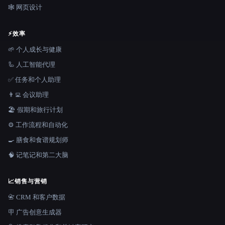
🕸 网页设计
⚡
效率
🌱 个人成长与健康
🦾 人工智能代理
✅ 任务和个人助理
👨‍💻 会议助理
🏖 假期和旅行计划
⚙️ 工作流程和自动化
🍳 膳食和食谱规划师
🧠 记笔记和第二大脑
📈
销售与营销
📇 CRM 和客户数据
🪧 广告创意生成器