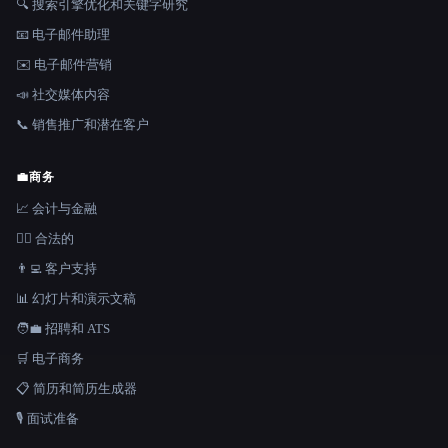
🔍 搜索引擎优化和关键字研究
📧 电子邮件助理
✉️ 电子邮件营销
📣 社交媒体内容
📞 销售推广和潜在客户
💼
商务
📈 会计与金融
👩‍⚖️ 合法的
👨‍💻 客户支持
📊 幻灯片和演示文稿
🧑‍💼 招聘和 ATS
🛒 电子商务
📋 简历和简历生成器
🎙️ 面试准备