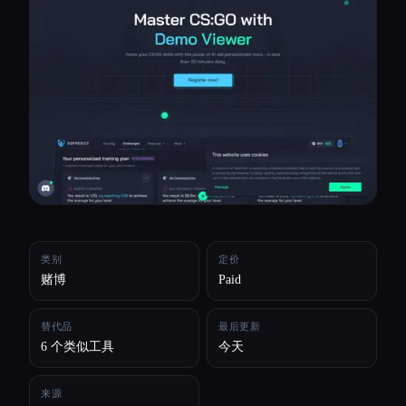
所有分类
关于
类别
定价
赌博
Paid
替代品
最后更新
6 个类似工具
今天
来源