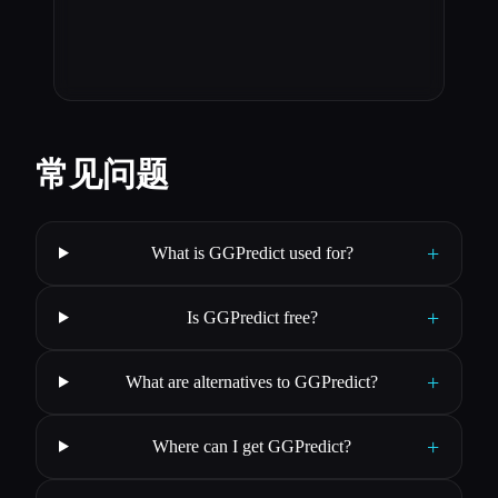
常见问题
+
What is GGPredict used for?
+
Is GGPredict free?
+
What are alternatives to GGPredict?
+
Where can I get GGPredict?