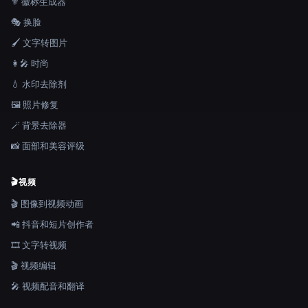
⚜️ 徽标生成器
🎭 换脸
🖌️ 文字转图片
👩‍🎤 时尚
💧 水印去除剂
🖼️ 照片修复
🪄 背景去除器
📸 面部和美容评级
🎬
视频
🎬 图像到视频动画
📲 抖音和短片创作者
🎞️ 文字转视频
🎬 视频编辑
🎤 视频配音和翻译