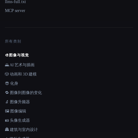
llms-full.txt
MCP server
所有类别
🎨
图像与视觉
🌄 AI 艺术与插画
🎲 动画和 3D 建模
😎 化身
🔁 图像到图像的变化
🔬 图像升频器
🖼️ 图像编辑
🪪 头像生成器
🏯 建筑与室内设计