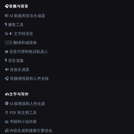
🎧
音频与语音
🎼 AI 歌曲和音乐生成器
🎙️ 播客工具
📝🔉 文字转语音
🇺🇳 翻译和成绩单
☎️ 语音代理和电话机器人
🎙️ 语音克隆
🔊 音效生成器
🎧 音频增强器和人声去除
✍️
文字与写作
🕵️ AI 探测器和人性化器
📄 PDF 和文档工具
📖 书籍和小说作家
📠 内容生成和搜索引擎优化