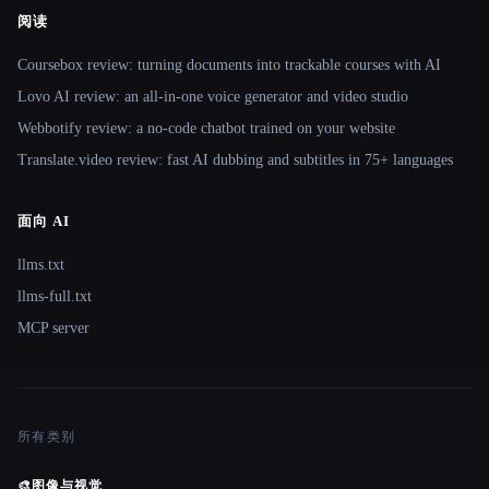
阅读
Coursebox review: turning documents into trackable courses with AI
Lovo AI review: an all-in-one voice generator and video studio
Webbotify review: a no-code chatbot trained on your website
Translate.video review: fast AI dubbing and subtitles in 75+ languages
面向 AI
llms.txt
llms-full.txt
MCP server
所有类别
🎨
图像与视觉