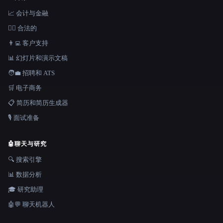
📈 会计与金融
👩‍⚖️ 合法的
👨‍💻 客户支持
📊 幻灯片和演示文稿
🧑‍💼 招聘和 ATS
🛒 电子商务
📋 简历和简历生成器
🎙️ 面试准备
🤖
聊天与研究
🔍 搜索引擎
📊 数据分析
🎓 研究助理
🤖💬 聊天机器人