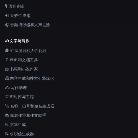
🎙️ 语音克隆
🔊 音效生成器
🎧 音频增强器和人声去除
✍️
文字与写作
🕵️ AI 探测器和人性化器
📄 PDF 和文档工具
📖 书籍和小说作家
📠 内容生成和搜索引擎优化
✍️ 写作助理
💡 即时库与工程
🏷️ 名称、口号和命名生成器
📚 家庭作业和作文助手
📝 文本生成
📝 求职信生成器