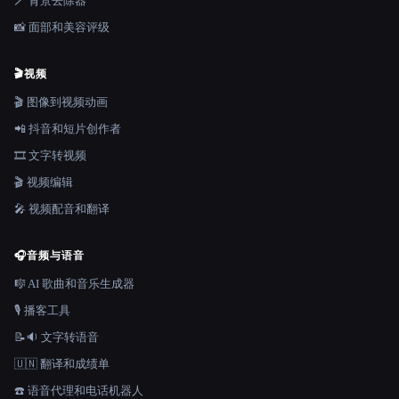
🪄 背景去除器
📸 面部和美容评级
🎬
视频
🎬 图像到视频动画
📲 抖音和短片创作者
🎞️ 文字转视频
🎬 视频编辑
🎤 视频配音和翻译
🎧
音频与语音
🎼 AI 歌曲和音乐生成器
🎙️ 播客工具
📝🔉 文字转语音
🇺🇳 翻译和成绩单
☎️ 语音代理和电话机器人