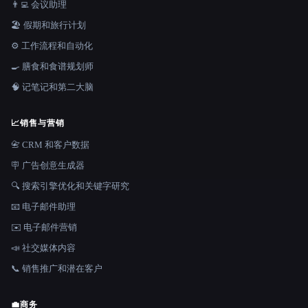
👨‍💻 会议助理
🏖 假期和旅行计划
⚙️ 工作流程和自动化
🍳 膳食和食谱规划师
🧠 记笔记和第二大脑
📈
销售与营销
📇 CRM 和客户数据
🪧 广告创意生成器
🔍 搜索引擎优化和关键字研究
📧 电子邮件助理
✉️ 电子邮件营销
📣 社交媒体内容
📞 销售推广和潜在客户
💼
商务