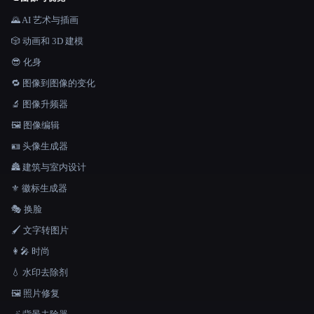
🌄 AI 艺术与插画
🎲 动画和 3D 建模
😎 化身
🔁 图像到图像的变化
🔬 图像升频器
🖼️ 图像编辑
🪪 头像生成器
🏯 建筑与室内设计
⚜️ 徽标生成器
🎭 换脸
🖌️ 文字转图片
👩‍🎤 时尚
💧 水印去除剂
🖼️ 照片修复