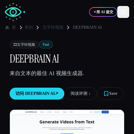
✦
用 AI 提交
家
类别
文字转视频
DEEPBRAIN AI
✍️
🎨
写作者
设计师
🎞️
文字转视频
Paid
DEEPBRAIN AI
💻
📈
开发者
营销
来自文本的最佳 AI 视频生成器.
🎓
🎬
学生
创作者
访问
DEEPBRAIN AI
↗︎
阅读评测 ↓︎
Save
博客
比较工具