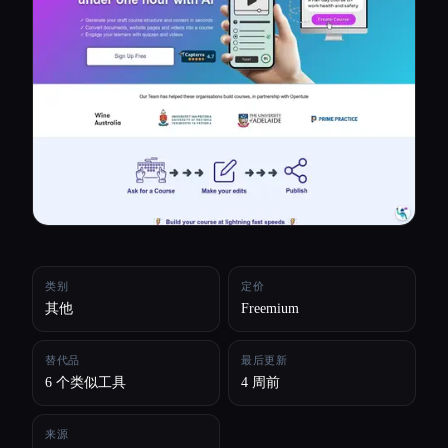
所有分类
关于
类别
定价
其他
Freemium
替代品
最后更新
6 个类似工具
4 周前
来源