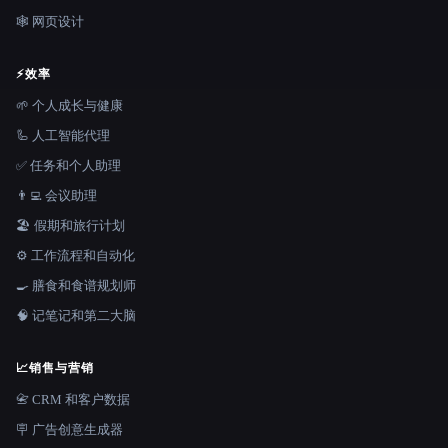
🕸 网页设计
⚡
效率
🌱 个人成长与健康
🦾 人工智能代理
✅ 任务和个人助理
👨‍💻 会议助理
🏖 假期和旅行计划
⚙️ 工作流程和自动化
🍳 膳食和食谱规划师
🧠 记笔记和第二大脑
📈
销售与营销
📇 CRM 和客户数据
🪧 广告创意生成器