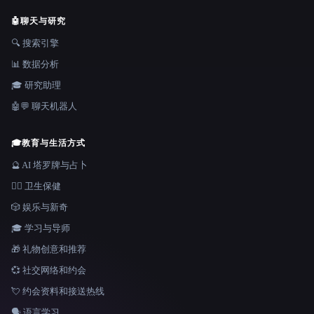
🤖
聊天与研究
🔍 搜索引擎
📊 数据分析
🎓 研究助理
🤖💬 聊天机器人
🎓
教育与生活方式
🔮 AI 塔罗牌与占卜
👩‍⚕️ 卫生保健
🎲 娱乐与新奇
🎓 学习与导师
🎁 礼物创意和推荐
💞 社交网络和约会
💘 约会资料和接送热线
🗣️ 语言学习