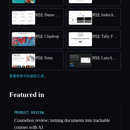
对比 Damn Good Tools
对比 IndexApps
对比 Clipdrop
对比 Tally Forms
对比 Sona
对比 LazyApply
查看所有可比较的工具。
Featured in
PRODUCT REVIEW
Coursebox review: turning documents into trackable
courses with AI