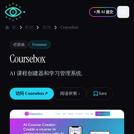
✦
用 AI 提交
家
类别
其他
Coursebox
✍️
🎨
写作者
设计师
📦
其他
Freemium
Coursebox
💻
📈
开发者
营销
AI 课程创建器和学习管理系统.
🎓
🎬
学生
创作者
访问
Coursebox
↗︎
阅读评测 ↓︎
Save
博客
比较工具