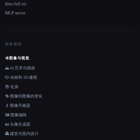
llms-full.txt
MCP server
所有类别
🎨
图像与视觉
🌄 AI 艺术与插画
🎲 动画和 3D 建模
😎 化身
🔁 图像到图像的变化
🔬 图像升频器
🖼️ 图像编辑
🪪 头像生成器
🏯 建筑与室内设计