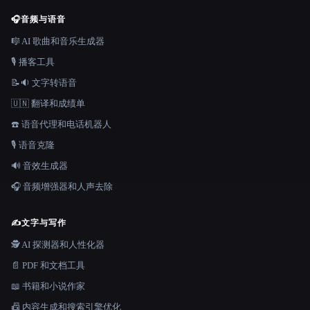
🎧
音频与语音
🎼 AI 歌曲和音乐生成器
🎙️ 播客工具
📝🔉 文字转语音
🇺🇳 翻译和成绩单
☎️ 语音代理和电话机器人
🎙️ 语音克隆
🔊 音效生成器
🎧 音频增强器和人声去除
✍️
文字与写作
🕵️ AI 探测器和人性化器
📄 PDF 和文档工具
📖 书籍和小说作家
📠 内容生成和搜索引擎优化