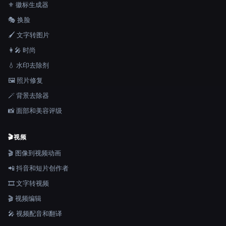
⚜️ 徽标生成器
🎭 换脸
🖌️ 文字转图片
👩‍🎤 时尚
💧 水印去除剂
🖼️ 照片修复
🪄 背景去除器
📸 面部和美容评级
🎬
视频
🎬 图像到视频动画
📲 抖音和短片创作者
🎞️ 文字转视频
🎬 视频编辑
🎤 视频配音和翻译