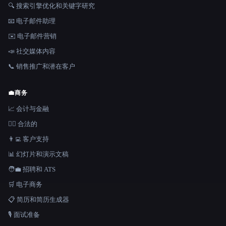
🔍 搜索引擎优化和关键字研究
📧 电子邮件助理
✉️ 电子邮件营销
📣 社交媒体内容
📞 销售推广和潜在客户
💼
商务
📈 会计与金融
👩‍⚖️ 合法的
👨‍💻 客户支持
📊 幻灯片和演示文稿
🧑‍💼 招聘和 ATS
🛒 电子商务
📋 简历和简历生成器
🎙️ 面试准备