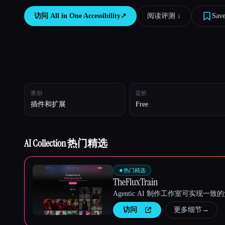
访问
All in One Accessibility
↗︎
阅读评测 ↓︎
Sav
Esc
类别
定价
插件和扩展
Free
AI Collection 热门精选
★
热门精选
TheFluxTrain
Agentic AI 制作工作室可实现
访问
更多细节
→