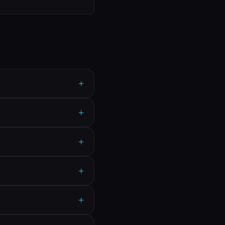
+
+
+
+
+