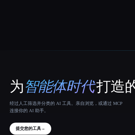
为
智能体时代
打造的
That AI Collection
经过人工筛选并分类的 AI 工具。亲自浏览，或通过 MCP
连接你的 AI 助手。
提交您的工具
→