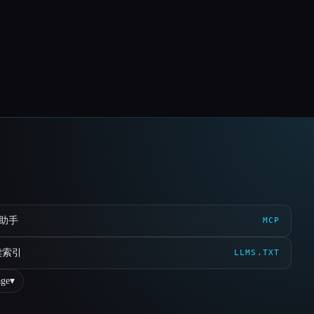
 助手
MCP
读索引
LLMS.TXT
ge
▾