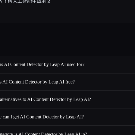
深入了解人工智能生成的文
is AI Content Detector by Leap AI used for?
Is AI Content Detector by Leap AI free?
alternatives to AI Content Detector by Leap AI?
 can I get AI Content Detector by Leap AI?
tegory is AI Content Detector by Leap AI in?