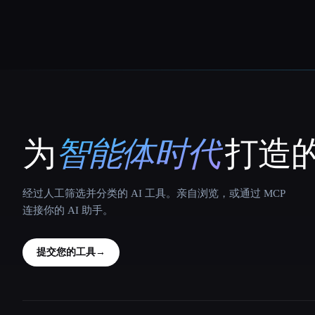
为
智能体时代
打造的
That AI Collection
经过人工筛选并分类的 AI 工具。亲自浏览，或通过 MCP
连接你的 AI 助手。
提交您的工具
→