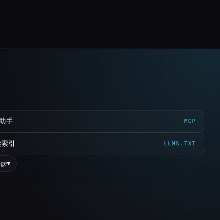
 助手
MCP
读索引
LLMS.TXT
ge
▾