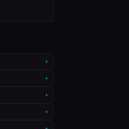
+
+
+
+
+