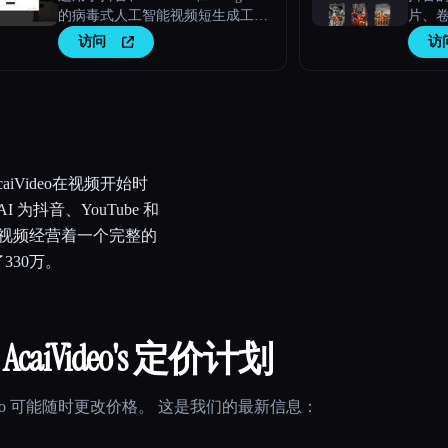
的病毒式人工智能视频短生成工
片、
具。毫不费力地创建病毒式视频。
访问
访
iVideo在视频开始时
I 为抖音、YouTube 和
用这些视频经营着一个完整的
330万。
 AcaiVideo
's 定价计划
o
可能随时更改价格。 这是我们的最新信息：