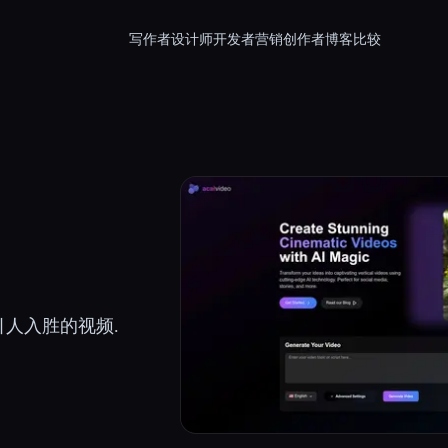
写作者
设计师
开发者
营销
创作者
博客
比较
 生成引人入胜的视频.