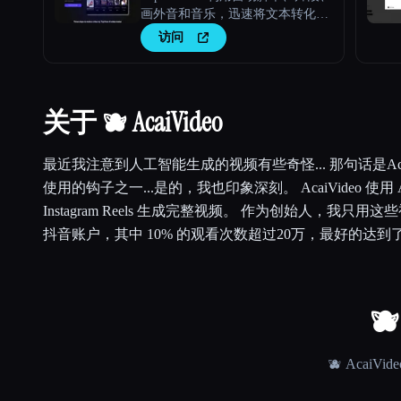
画外音和音乐，迅速将文本转化为
病毒式 TikTok 视频。
访问
关于 🫐 AcaiVideo
最近我注意到人工智能生成的视频有些奇怪... 那句话是Aca
使用的钩子之一...是的，我也印象深刻。 AcaiVideo 使用 A
Instagram Reels 生成完整视频。 作为创始人，我只
抖音账户，其中 10% 的观看次数超过20万，最好的达到了
🫐
🫐 AcaiVide