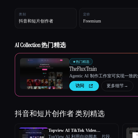
类别
定价
抖音和短片创作者
Freemium
Esc
AI Collection 热门精选
★
热门精选
TheFluxTrain
Agentic AI 制作工作室可实现
访问
更多细节
→
抖音和短片创作者
类别精选
Topview AI TikTok Video
Generator
TopView AI 利用自动脚本、片段、