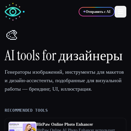
✦
Отправить с AI
🎨
✍️
🎨
Писатели
Дизайнеры
AI tools for дизайнеры
💻
📈
Разработчики
Маркетологи
Генераторы изображений, инструменты для макетов
и дизайн-ассистенты, подобранные для визуальной
🎓
🎬
Студенты
Креаторы
работы — брендинг, UI, иллюстрация.
RECOMMENDED TOOLS
Блог
HitPaw Online Photo Enhancer
Сравнить инструменты
HitPaw Online AI Photo Enhancer использует