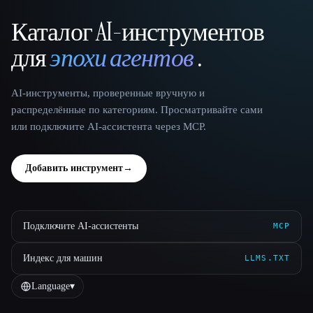
Каталог AI-инструментов
That AI Collection
для
эпохи агентов
.
AI-инструменты, проверенные вручную и
распределённые по категориям. Просматривайте сами
или подключите AI-ассистента через MCP.
Добавить инструмент
→
Подключите AI-ассистенты
MCP
Индекс для машин
LLMS.TXT
Language
▾