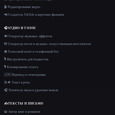
🎬 Редактирование видео
📲 Создатель TikTok и коротких фильмов
🎧
АУДИО И ГОЛОС
🔊 Генератор звуковых эффектов
🎼 Генератор песен и музыки с искусственным интеллектом
☎️ Голосовой агент и телефонный бот
🎙️ Инструменты для подкастов
🎙️ Клонирование голоса
🇺🇳 Перевод и стенограмма
📝🔉 Текст в речь
🎧 Усилитель звука и удаление вокала
✍️
ТЕКСТЫ И ПИСЬМО
📖 Автор книг и романов