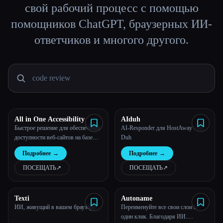
свой рабочий процесс с помощью
Все категории
помощников ChatGPT, браузерных ИИ-
ответчиков и многого другого.
О нас
All in One Accessibility
AIduh
Быстрое решение для обеспечения
AI-Responder для HostAway - AI
доступности веб-сайтов на базе
Duh
искусственного интеллекта!
Подробнее
→
Подробнее
→
ПОСЕЩАТЬ
↗︎
ПОСЕЩАТЬ
↗︎
Texti
Autoname
ИИ, живущий в вашем браузере!
Переименуйте все свои слои в
один клик. Благодаря ИИ.