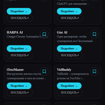
ChatGPT для повышения
производительности
Подробнее
→
Подробнее
→
ПОСЕЩАТЬ
↗︎
ПОСЕЩАТЬ
↗︎
HARPA AI
Gist AI
Chatgpt Chrome Automation Copilot
Одно расширение, чтобы
суммировать все! Бесплатный
инструмент суммирования на базе
Подробнее
→
Подробнее
→
ChatGPT для веб-сайтов,
видеороликов YouTube и PDF-
ПОСЕЩАТЬ
↗︎
ПОСЕЩАТЬ
↗︎
файлов. Один сумматор AI, чтобы
суммировать все!
iTextMaster
VidBuddy
Инструменты анализа текста,
VidBuddy - суммирователь
суммирования и чата на основе
резюме на YouTube с
искусственного интеллекта
искусственным интеллектом
Подробнее
→
Подробнее
→
(расширение для Chrome)
ПОСЕЩАТЬ
↗︎
ПОСЕЩАТЬ
↗︎