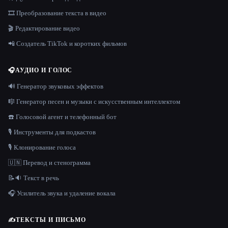
🎞️ Преобразование текста в видео
🎬 Редактирование видео
📲 Создатель TikTok и коротких фильмов
🎧
АУДИО И ГОЛОС
🔊 Генератор звуковых эффектов
🎼 Генератор песен и музыки с искусственным интеллектом
☎️ Голосовой агент и телефонный бот
🎙️ Инструменты для подкастов
🎙️ Клонирование голоса
🇺🇳 Перевод и стенограмма
📝🔉 Текст в речь
🎧 Усилитель звука и удаление вокала
✍️
ТЕКСТЫ И ПИСЬМО