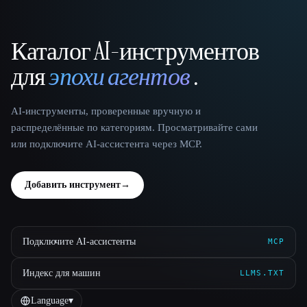
Каталог AI-инструментов
That AI Collection
для
эпохи агентов
.
AI-инструменты, проверенные вручную и
распределённые по категориям. Просматривайте сами
или подключите AI-ассистента через MCP.
Добавить инструмент
→
Подключите AI-ассистенты
MCP
Индекс для машин
LLMS.TXT
Language
▾