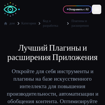
✦
Отправить с AI
Код и
Плагины и
дом
Категории
разработка
расширения
✍️
🎨
Писатели
Дизайнеры
Лучший
Плагины и
💻
📈
Разработчики
Маркетологи
расширения
Приложения
🎓
🎬
Студенты
Креаторы
Откройте для себя инструменты и
плагины на базе искусственного
интеллекта для повышения
Блог
производительности, автоматизации и
обобщения контента. Оптимизируйте
Сравнить инструменты