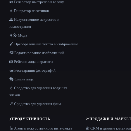
🪪 Генератор выстрелов в голову
⚜️ Генератор логотипов
🌄 Искусственное искусство и
иллюстрация
👩‍🎤 Мода
🖌️ Преобразование текста в изображение
🖼️ Редактирование изображений
📸 Рейтинг лица и красоты
🖼️ Реставрация фотографий
🎭 Смена лица
💧 Средство для удаления водяных
знаков
🪄 Средство для удаления фона
⚡
ПРОДУКТИВНОСТЬ
📈
ПРОДАЖИ И МАРКЕ
🦾 Агенты искусственного интеллекта
📇 CRM и данные клиентов