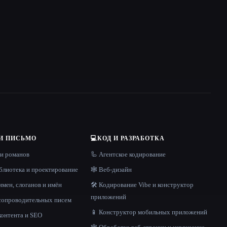
И ПИСЬМО
💻
КОД И РАЗРАБОТКА
 и романов
🦾 Агентское кодирование
блиотека и проектирование
🕸 Веб-дизайн
имен, слоганов и имён
🛠️ Кодирование Vibe и конструктор
приложений
 сопроводительных писем
📱 Конструктор мобильных приложений
контента и SEO