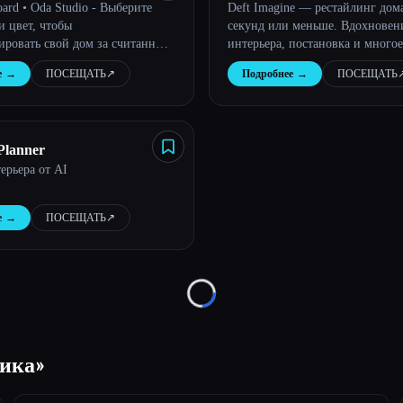
ard • Oda Studio - Выберите
Deft Imagine — рестайлинг дома
и цвет, чтобы
секунд или меньше. Вдохновен
ировать свой дом за считанные
интерьера, постановка и многое
помощью искусственного
е
→
ПОСЕЩАТЬ
↗︎
Подробнее
→
ПОСЕЩАТЬ
↗
Planner
ерьера от AI
е
→
ПОСЕЩАТЬ
↗︎
Loading...
фика»