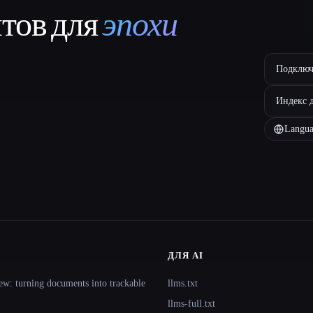
нтов для
эпохи
Подключ
Индекс 
Langua
ДЛЯ AI
ew: turning documents into trackable
llms.txt
llms-full.txt