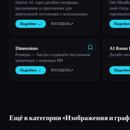
Esc
Interior Ai: идеи дизайна интерьера,
Oda Moodbo
вдохновение и приложение для
свой стиль 
виртуальной постановки с использованием
персонализ
искусственного интеллекта
секунды с 
Подробнее
→
ПОСЕЩАТЬ
↗︎
Подробне
интеллекта.
Dimensions
AI Room 
Размеры — быстро создавайте визуальные
Дизайн инт
концепции с помощью ИИ
Подробнее
→
ПОСЕЩАТЬ
↗︎
Подробне
Ещё в категории «Изображения и гра