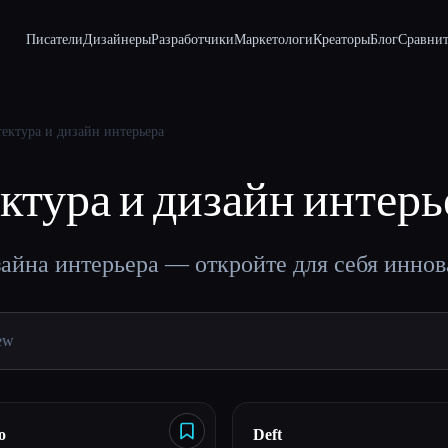
Писатели
Дизайнеры
Разработчики
Маркетологи
Креаторы
Блог
Сравнит
ектура и дизайн интерьера
ктура и дизайн интерь
зайна интерьера — откройте для себя инно
o
Deft