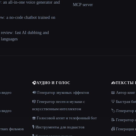
 an all-in-one voice generator and
MCP server
ew: a no-code chatbot trained on
 review: fast AI dubbing and
+ languages
🎧
АУДИО И ГОЛОС
✍️
ТЕКСТЫ 
в видео
🔊 Генератор звуковых эффектов
📖 Автор книг
🎼 Генератор песен и музыки с
💡 Быстрая би
искусственным интеллектом
в видео
🏷️ Генератор 
☎️ Голосовой агент и телефонный бот
📝 Генератор
🎙️ Инструменты для подкастов
отких фильмов
📠 Генерация 