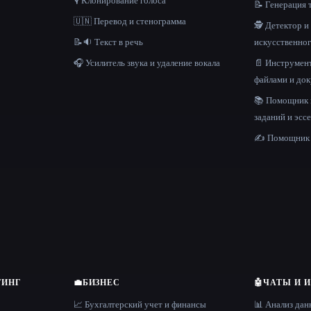
🎙️ Клонирование голоса
📝 Генерация 
🇺🇳 Перевод и стенограмма
🕵️ Детектор 
📝🔉 Текст в речь
искусственног
🎧 Усилитель звука и удаление вокала
📄 Инструмент
файлами и до
📚 Помощник
заданий и эсс
✍️ Помощник 
ТИНГ
💼
БИЗНЕС
🤖
ЧАТЫ И 
📈 Бухгалтерский учет и финансы
📊 Анализ да