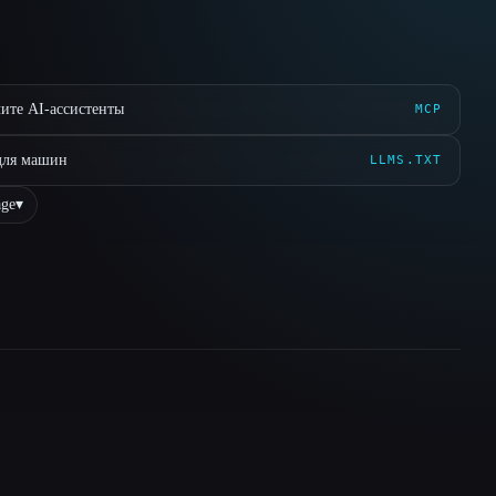
ите AI-ассистенты
MCP
для машин
LLMS.TXT
ge
▾