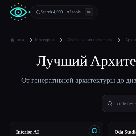
Search 4,000+ AI tools…
⌘
K
дом
Категории
Изображения и графика
Архит
Лучший
Архите
От генеративной архитектуры до ди
Interior AI
Oda Studi