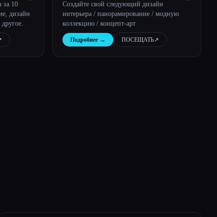
 за 10
Создайте свой следующий дизайн
ие, дизайн
интерьера / панорамирование / модную
 другое.
коллекцию / концепт-арт
︎
Подробнее
→
ПОСЕЩАТЬ
↗︎