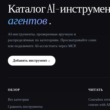
Каталог AI-инструме
That AI Collection
агентов
.
AI-инструменты, проверенные вручную и
распределённые по категориям. Просматривайте сами
или подключите AI-ассистента через MCP.
Добавить инструмент
→
ОБЗОР
ЧИТАТЬ
Site navigation
Все категории
Coursebox revi
courses with AI
Сравнить инструменты