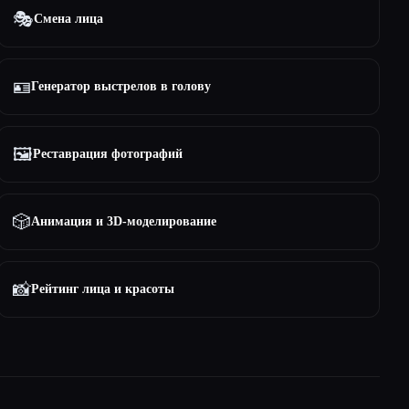
🎭
Смена лица
🪪
Генератор выстрелов в голову
🖼️
Реставрация фотографий
🎲
Анимация и 3D-моделирование
📸
Рейтинг лица и красоты