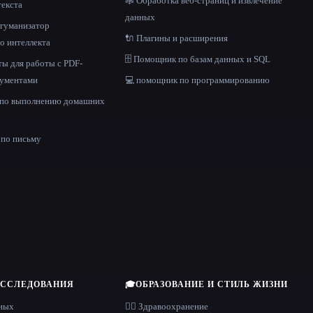
🕸️ Обработка веб-страниц и извлечение
текста
данных
и гуманизатор
🔌 Плагины и расширения
о интеллекта
🗄️ Помощник по базам данных и SQL
ы для работы с PDF-
кументами
💻 помощник по программированию
 по выполнению домашних
е
по письму
ИССЛЕДОВАНИЯ
🎓
ОБРАЗОВАНИЕ И СТИЛЬ ЖИЗНИ
нных
👩‍⚕️ Здравоохранение