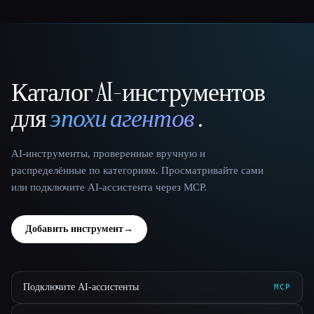
Каталог AI-инструментов
That AI Collection
для
эпохи агентов
.
AI-инструменты, проверенные вручную и
распределённые по категориям. Просматривайте сами
или подключите AI-ассистента через MCP.
Добавить инструмент
→
Подключите AI-ассистенты
MCP