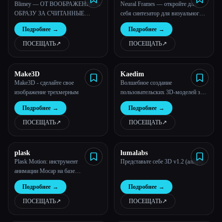
Blimey — ОТ ВООБРАЖЕНИЯ К
Neural Frames — откройте для
ОБРАЗУ ЗА СЧИТАННЫЕ
себя синтезатор для визуального
МИНУТЫ
мира.
Подробнее
→
Подробнее
→
ПОСЕЩАТЬ
↗︎
ПОСЕЩАТЬ
↗︎
Make3D
Kaedim
Make3D - сделайте свое
Волшебное создание
изображение трехмерным
пользовательских 3D-моделей за
считанные минуты
Подробнее
→
Подробнее
→
ПОСЕЩАТЬ
↗︎
ПОСЕЩАТЬ
↗︎
plask
lumalabs
Plask Motion: инструмент
Представьте себе 3D v1.2 (альфа)
анимации Mocap на базе
искусственного интеллекта
Подробнее
→
Подробнее
→
ПОСЕЩАТЬ
↗︎
ПОСЕЩАТЬ
↗︎