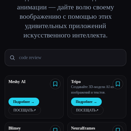
анимации — дайте волю своему
Все категории
воображению с помощью этих
удивительных приложений
О нас
искусственного интеллекта.
Meshy AI
Tripo
Создавайте 3D-модели AI из
изображений и текстов.
Подробнее
→
Подробнее
→
Esc
ПОСЕЩАТЬ
↗︎
ПОСЕЩАТЬ
↗︎
Blimey
Neuralframes