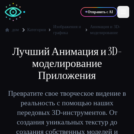
✦
Отправить с AI
Изображения и
Анимация и 3D-
дом
Категории
графика
моделирование
✍️
🎨
Писатели
Дизайнеры
Лучший
Анимация и 3D-
моделирование
💻
📈
Разработчики
Маркетологи
Приложения
🎓
🎬
Студенты
Креаторы
Превратите свое творческое видение в
реальность с помощью наших
передовых 3D-инструментов. От
Блог
создания уникальных текстур до
создания собственных моделей и
Сравнить инструменты