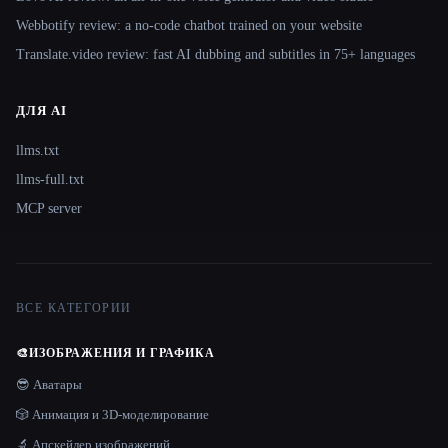
Webbotify review: a no-code chatbot trained on your website
Translate.video review: fast AI dubbing and subtitles in 75+ languages
ДЛЯ AI
llms.txt
llms-full.txt
MCP server
ВСЕ КАТЕГОРИИ
🎨
ИЗОБРАЖЕНИЯ И ГРАФИКА
😎 Аватары
🎲 Анимация и 3D-моделирование
🔬 Апскейлер изображений