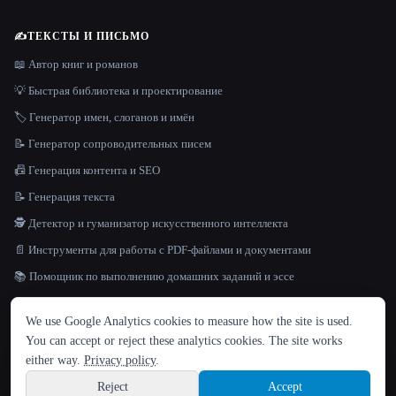
✍️
ТЕКСТЫ И ПИСЬМО
📖 Автор книг и романов
💡 Быстрая библиотека и проектирование
🏷️ Генератор имен, слоганов и имён
📝 Генератор сопроводительных писем
📠 Генерация контента и SEO
📝 Генерация текста
🕵️ Детектор и гуманизатор искусственного интеллекта
📄 Инструменты для работы с PDF-файлами и документами
📚 Помощник по выполнению домашних заданий и эссе
ЯЗЫК
✍️ Помощник по письму
We use Google Analytics cookies to measure how the site is used.
English
español
Français
Русский
简体中文
You can accept or reject these analytics cookies. The site works
💻
КОД И РАЗРАБОТКА
Hindi
either way.
Privacy policy
.
🦾 Агентское кодирование
Reject
Accept