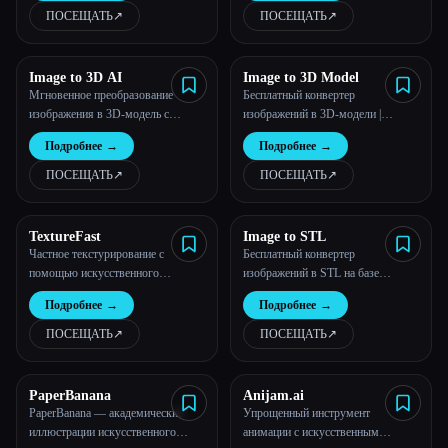
ПОСЕЩАТЬ
↗︎
ПОСЕЩАТЬ
↗︎
Image to 3D AI
Image to 3D Model
Мгновенное преобразование
Бесплатный конвертер
изображения в 3D-модель с
изображений в 3D-модели |
помощью нашего генератора 3D-
Регистрация не требуется
Подробнее
→
Подробнее
→
моделей AI
ПОСЕЩАТЬ
↗︎
ПОСЕЩАТЬ
↗︎
TextureFast
Image to STL
Частное текстурирование с
Бесплатный конвертер
помощью искусственного
изображений в STL на базе
интеллекта для 3D-моделей |
искусственного интеллекта для
Подробнее
→
Подробнее
→
TextureFast
мгновенного создания 3D-
моделей
ПОСЕЩАТЬ
↗︎
ПОСЕЩАТЬ
↗︎
PaperBanana
Anijam.ai
PaperBanana — академические
Упрощенный инструмент
иллюстрации искусственного
анимации с искусственным