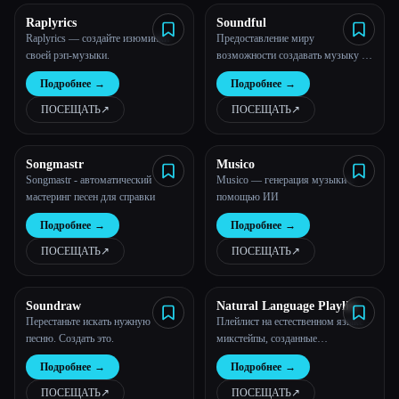
Raplyrics
Soundful
Raplyrics — создайте изюминки
Предоставление миру
своей рэп-музыки.
возможности создавать музыку -
Soundful
Подробнее
→
Подробнее
→
ПОСЕЩАТЬ
↗︎
ПОСЕЩАТЬ
↗︎
Songmastr
Musico
Songmastr - автоматический
Musico — генерация музыки с
мастеринг песен для справки
помощью ИИ
Подробнее
→
Подробнее
→
ПОСЕЩАТЬ
↗︎
ПОСЕЩАТЬ
↗︎
Soundraw
Natural Language Playlist
Перестаньте искать нужную
Плейлист на естественном языке -
песню. Создать это.
микстейпы, созданные
искусственным интеллектом!
Подробнее
→
Подробнее
→
ПОСЕЩАТЬ
↗︎
ПОСЕЩАТЬ
↗︎