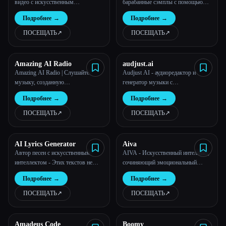
видео с искусственным
барабанные сэмплы с помощью
интеллектом для музыкантов
искусственного интеллекта
Все категории
Подробнее
→
Подробнее
→
ПОСЕЩАТЬ
↗︎
ПОСЕЩАТЬ
↗︎
О нас
Amazing AI Radio
audjust.ai
Amazing AI Radio | Слушайте
Audjust AI - аудиоредактор и
музыку, созданную
генератор музыки с
искусственным интеллектом,
искусственным интеллектом:
Подробнее
→
Подробнее
→
находите новых исполнителей,
сокращайте песни, удлиняйте звук,
изучайте чарты и загружайте
находите циклы или создавайте
ПОСЕЩАТЬ
↗︎
ПОСЕЩАТЬ
↗︎
собственные треки на Amazing AI
музыку из текста
Radio.
AI Lyrics Generator
Aiva
Автор песен с искусственным
AIVA - Искусственный интеллект,
интеллектом - Этих текстов не
сочиняющий эмоциональный
существует
саундтрек
Подробнее
→
Подробнее
→
ПОСЕЩАТЬ
↗︎
ПОСЕЩАТЬ
↗︎
Amadeus Code
Boomy