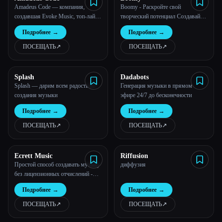
Amadeus Code — компания,
Boomy - Раскройте свой
создавшая Evoke Music, топ-лайн
творческий потенциал Создавайте
Amadeus, MusicTGA-HR
музыку с помощью Boomy AI
Подробнее
→
Подробнее
→
ПОСЕЩАТЬ
↗︎
ПОСЕЩАТЬ
↗︎
Splash
Dadabots
Splash — дарим всем радость от
Генерация музыки в прямом
создания музыки
эфире 24/7 до бесконечности
Подробнее
→
Подробнее
→
ПОСЕЩАТЬ
↗︎
ПОСЕЩАТЬ
↗︎
Ecrett Music
Riffusion
Простой способ создавать музыку
диффузия
без лицензионных отчислений -
Ecrett Music
Подробнее
→
Подробнее
→
ПОСЕЩАТЬ
↗︎
ПОСЕЩАТЬ
↗︎
Esc