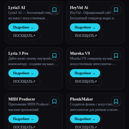
Lyria3 AI
HeyVid Ai
Lyria3 AI — бесплатный генератор
HeyVid - Официальный сайт ─
музыки с искусственным
Бесплатный генератор видео и
интеллектом | Текст для песен,
изображений AI
Подробнее
→
Подробнее
→
песен и фоновой музыки для
короткометражных фильмов
ПОСЕЩАТЬ
↗︎
ПОСЕЩАТЬ
↗︎
Lyria 3 Pro
Mureka V9
Дайте волю своему внутреннему
Mureka V9: генератор музыки с
композитору: создание музыки с
искусственным интеллектом -
помощью искусственного
песни, речь и вокал
Подробнее
→
Подробнее
→
интеллекта стало проще.
ПОСЕЩАТЬ
↗︎
ПОСЕЩАТЬ
↗︎
MIDI Producer
PhonkMaker
Приложение MIDI Producer -
Создатель фонок с искусственным
магазин приложений
интеллектом для ритмов и песен |
PhonkMaker
Подробнее
→
Подробнее
→
ПОСЕЩАТЬ
↗︎
ПОСЕЩАТЬ
↗︎