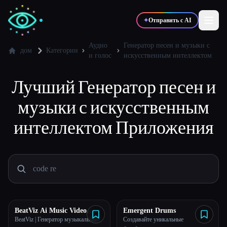
✦
Отправить с AI
Аудио
Генератор песен и музыки с
дом
Категории
и голос
искусственным интеллектом
✍️
🎨
Писатели
Дизайнеры
Лучший
Генератор песен и
музыки с искусственным
💻
📈
Разработчики
Маркетологи
интеллектом
Приложения
🎓
🎬
Студенты
Креаторы
Блог
BeatViz Ai Music Video
Emergent Drums
Generator
BeatViz | Генератор музыкальных
Создавайте уникальные
Сравнить инструменты