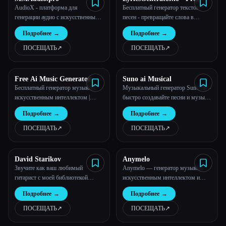
Song & Lyrics Creator
AudioX - платформа для
Бесплатный генератор текстов
генерации аудио с искусственным
песен - превращайте слова в
интеллектом | Сначала аудио,
музыку
Подробнее
→
Подробнее
→
теперь изображения и видео
ПОСЕЩАТЬ
↗︎
ПОСЕЩАТЬ
↗︎
Free Ai Music Generator
Suno ai Musical
Бесплатный генератор музыки с
Музыкальный генератор Suno AI -
искусственным интеллектом |
быстро создавайте песни и музыку
Профессиональное создание
с искусственным интеллектом
Подробнее
→
Подробнее
→
музыки | Gen Music IM
ПОСЕЩАТЬ
↗︎
ПОСЕЩАТЬ
↗︎
David Starikov
Anymelo
Звучите как ваш любимый
Anymelo — генератор музыки с
гитарист с моей библиотекой
искусственным интеллектом и
тонов на tonedestiny, com
создатель песен с искусственным
Подробнее
→
Подробнее
→
интеллектом
ПОСЕЩАТЬ
↗︎
ПОСЕЩАТЬ
↗︎