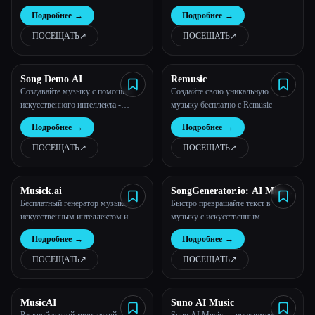
Пакет для создания музыки на
помощью усовершенствованного
Подробнее
→
Подробнее
→
базе искусственного интеллекта
бесплатного онлайн-генератора
музыки с искусственным
ПОСЕЩАТЬ
↗︎
ПОСЕЩАТЬ
↗︎
интеллектом.
Song Demo AI
Remusic
Создавайте музыку с помощью
Создайте свою уникальную
искусственного интеллекта -
музыку бесплатно с Remusic
демонстрационная версия песен AI
Подробнее
→
Подробнее
→
ПОСЕЩАТЬ
↗︎
ПОСЕЩАТЬ
↗︎
Musick.ai
SongGenerator.io: AI Music
Generator Free Online
Бесплатный генератор музыки с
Быстро превращайте текст в
искусственным интеллектом и
музыку с искусственным
создатель песен AI онлайн
интеллектом без лицензионных
Подробнее
→
Подробнее
→
отчислений
ПОСЕЩАТЬ
↗︎
ПОСЕЩАТЬ
↗︎
MusicAI
Suno AI Music