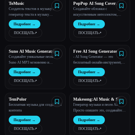
ToMusic
PopPop AI Song Cover
Generator
Создатель текстов в музыку и
Создавайте обложки с
генератор текста в музыку
искусственным интеллектом,
бесплатно онлайн | TomMusic
используя свой любимый голос
Подробнее
→
Подробнее
→
онлайн бесплатно
ПОСЕЩАТЬ
↗︎
ПОСЕЩАТЬ
↗︎
Suno AI Music Generator
Free AI Song Generator
Создавайте уникальные песни
- AI Song Generator — это
Suno AI MP3 мгновенно и
бесплатный онлайн-инструмент,
бесплатно. Скачайте и
который превращает ваши идеи в
Подробнее
→
Подробнее
→
наслаждайтесь инновационной
песни профессионального качества
музыкой прямо сейчас!
с использованием передовых
ПОСЕЩАТЬ
↗︎
ПОСЕЩАТЬ
↗︎
технологий искусственного
интеллекта.
TemPolor
Makesong:AI Music & Song
Generator
Бесплатная музыка для создателей
Генератор музыки и песен AI.
контента
Просто опишите это, создавайте
песни за считанные секунды.
Подробнее
→
Подробнее
→
Создавайте высококачественную
музыку за считанные секунды
ПОСЕЩАТЬ
↗︎
ПОСЕЩАТЬ
↗︎