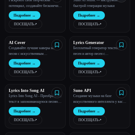
Раскройте свой творческий
Suno AI Music — инструмент для
потенциал, создавайте бесконечное
быстрой генерации музыки
количество музыки.
Подробнее
→
Подробнее
→
ПОСЕЩАТЬ
↗︎
ПОСЕЩАТЬ
↗︎
AI Cover
Lyrics Generator
Создавайте лучшие каверы на
Бесплатный генератор текстов
песни с искусственным
песен и автор песен с
интеллектом, 100% бесплатно, без
искусственным интеллектом
Подробнее
→
Подробнее
→
ограничений
ПОСЕЩАТЬ
↗︎
ПОСЕЩАТЬ
↗︎
Lyrics Into Song AI
Suno API
Lyrics Into Song AI - Преобразуйте
Создание музыки на базе
текст в запоминающуюся песню
искусственного интеллекта у вас
онлайн бесплатно.
под рукой
Подробнее
→
Подробнее
→
ПОСЕЩАТЬ
↗︎
ПОСЕЩАТЬ
↗︎