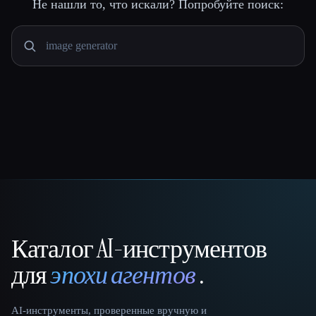
Не нашли то, что искали? Попробуйте поиск:
Каталог AI-инструментов
That AI Collection
для
эпохи агентов
.
AI-инструменты, проверенные вручную и