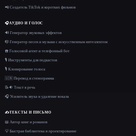
📲 Создатель TikTok и коротких фильмов
🎧
АУДИО И ГОЛОС
🔊 Генератор звуковых эффектов
🎼 Генератор песен и музыки с искусственным интеллектом
☎️ Голосовой агент и телефонный бот
🎙️ Инструменты для подкастов
🎙️ Клонирование голоса
🇺🇳 Перевод и стенограмма
📝🔉 Текст в речь
🎧 Усилитель звука и удаление вокала
✍️
ТЕКСТЫ И ПИСЬМО
📖 Автор книг и романов
💡 Быстрая библиотека и проектирование