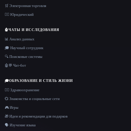
🛒 Электронная торговля
👩‍⚖️ Юридический
🤖
ЧАТЫ И ИССЛЕДОВАНИЯ
📊 Анализ данных
🎓 Научный сотрудник
🔍 Поисковые системы
🤖💬 Чат-бот
🎓
ОБРАЗОВАНИЕ И СТИЛЬ ЖИЗНИ
👩‍⚕️ Здравоохранение
💞 Знакомства и социальные сети
🎮 Игры
🎁 Идеи и рекомендации для подарков
🗣️ Изучение языка