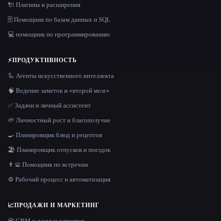
🔌 Плагины и расширения
🗄️ Помощник по базам данных и SQL
💻 помощник по программированию
⚡
ПРОДУКТИВНОСТЬ
🦾 Агенты искусственного интеллекта
🧠 Ведение заметок и «второй мозг»
✅ Задачи и личный ассистент
🌱 Личностный рост и благополучие
🍳 Планировщик блюд и рецептов
🏖 Планировщик отпусков и поездок
👨‍💻 Помощник по встречам
⚙️ Рабочий процесс и автоматизация
📈
ПРОДАЖИ И МАРКЕТИНГ
📇 CRM и данные клиентов