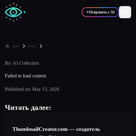
✦
Отправить с AI
✍️
🎨
Писатели
Дизайнеры
дом
Блог
By: AI Collection
💻
📈
Разработчики
Маркетологи
Failed to load content
🎓
🎬
Студенты
Креаторы
Published on: May 15, 2026
Читать далее:
Блог
ThumbnailCreator.com — создатель
Сравнить инструменты