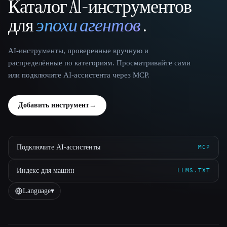
Каталог AI-инструментов
That AI Collection
для
эпохи агентов
.
AI-инструменты, проверенные вручную и
распределённые по категориям. Просматривайте сами
или подключите AI-ассистента через MCP.
Добавить инструмент
→
Подключите AI-ассистенты
MCP
Индекс для машин
LLMS.TXT
Language
▾