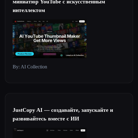
миниатюр YouTube с искусственным
интеллектом
Все категории
О нас
Esc
By: AI Collection
JustCopy AI — создавайте, запускайте и
развивайтесь вместе с ИИ