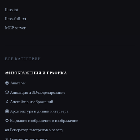
llms.txt
llms-full.txt
MCP server
ВСЕ КАТЕГОРИИ
🎨
ИЗОБРАЖЕНИЯ И ГРАФИКА
😎 Аватары
🎲 Анимация и 3D-моделирование
🔬 Апскейлер изображений
🏯 Архитектура и дизайн интерьера
🔁 Вариация изображения в изображение
🪪 Генератор выстрелов в голову
⚜️ Генератор логотипов