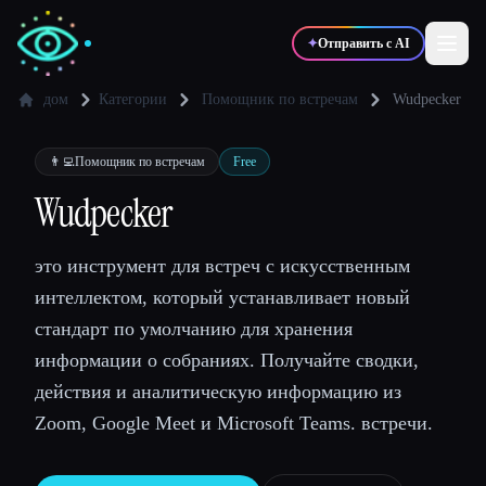
✦
Отправить с AI
дом
Категории
Помощник по встречам
Wudpecker
✍️
🎨
Писатели
Дизайнеры
👨‍💻
Помощник по встречам
Free
Wudpecker
💻
📈
Разработчики
Маркетологи
это инструмент для встреч с искусственным
интеллектом, который устанавливает новый
🎓
🎬
Студенты
Креаторы
стандарт по умолчанию для хранения
информации о собраниях. Получайте сводки,
действия и аналитическую информацию из
Zoom, Google Meet и Microsoft Teams. встречи.
Блог
Сравнить инструменты