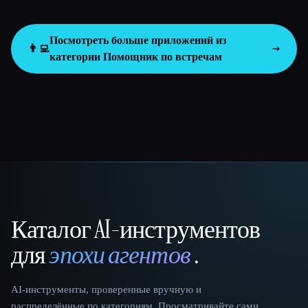
Посмотреть больше приложений из
👨‍💻
категории
Помощник по встречам
Каталог AI-инструментов
That AI Collection
для
эпохи агентов
.
AI-инструменты, проверенные вручную и
распределённые по категориям. Просматривайте сами