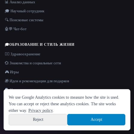
📊 Анализ данных
🎓 Научный сотрудник
🔍 Поисковые системы
🤖💬 Чат-бот
🎓
ОБРАЗОВАНИЕ И СТИЛЬ ЖИЗНИ
👩‍⚕️ Здравоохранение
💞 Знакомства и социальные сети
🎮 Игры
🎁 Идеи и рекомендации для подарков
ЯЗЫК
🗣️ Изучение языка
We use Google Analytics cookies to measure how the site is used.
English
español
Français
Русский
简体中文
💘 Профиль знакомств и линия самовывоза
You can accept or reject these analytics cookies. The site works
🎲 Развлечения и новинки
Hindi
either way.
Privacy policy
.
🔮 Таро и гадание с искусственным интеллектом
Reject
Accept
Sign up
🎓 Учеба и репетитор