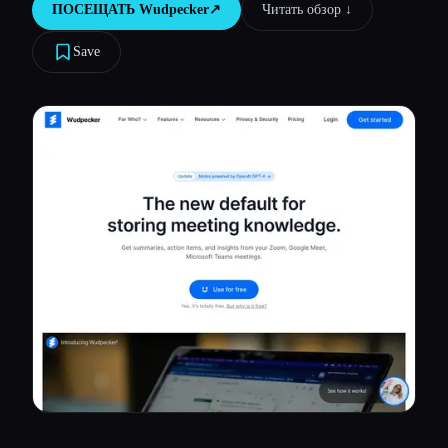
ПОСЕЩАТЬ
Wudpecker
↗︎
Читать обзор ↓︎
Все категории
Save
О нас