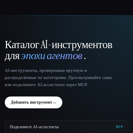
Каталог AI-инструментов
That AI Collection
для
эпохи агентов
.
AI-инструменты, проверенные вручную и
распределённые по категориям. Просматривайте сами
или подключите AI-ассистента через MCP.
Добавить инструмент
→
Подключите AI-ассистенты
MCP