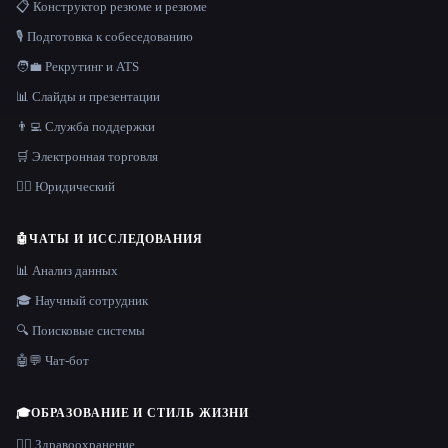
📋 Конструктор резюме и резюме
🎙️ Подготовка к собеседованию
🧑‍💼 Рекрутинг и ATS
📊 Слайды и презентации
👨‍💻 Служба поддержки
🛒 Электронная торговля
👩‍⚖️ Юридический
🤖
ЧАТЫ И ИССЛЕДОВАНИЯ
📊 Анализ данных
🎓 Научный сотрудник
🔍 Поисковые системы
🤖💬 Чат-бот
🎓
ОБРАЗОВАНИЕ И СТИЛЬ ЖИЗНИ
👩‍⚕️ Здравоохранение