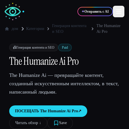
✦
Отправить с AI
Генерация контента
The Humanize
дом
Категории
и SEO
Ai Pro
✍️
🎨
Писатели
Дизайнеры
📠
Генерация контента и SEO
Paid
The Humanize Ai Pro
💻
📈
Разработчики
Маркетологи
The Humanize Ai — превращайте контент,
🎓
🎬
Студенты
Креаторы
созданный искусственным интеллектом, в текст,
написанный людьми.
ПОСЕЩАТЬ
The Humanize Ai Pro
↗︎
Блог
Читать обзор ↓︎
Save
Сравнить инструменты