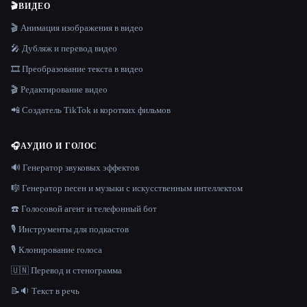
🎬
ВИДЕО
🎬 Анимация изображения в видео
🎤 Дубляж и перевод видео
🎞️ Преобразование текста в видео
🎬 Редактирование видео
📲 Создатель TikTok и коротких фильмов
🎧
АУДИО И ГОЛОС
🔊 Генератор звуковых эффектов
🎼 Генератор песен и музыки с искусственным интеллектом
☎️ Голосовой агент и телефонный бот
🎙️ Инструменты для подкастов
🎙️ Клонирование голоса
🇺🇳 Перевод и стенограмма
📝🔉 Текст в речь