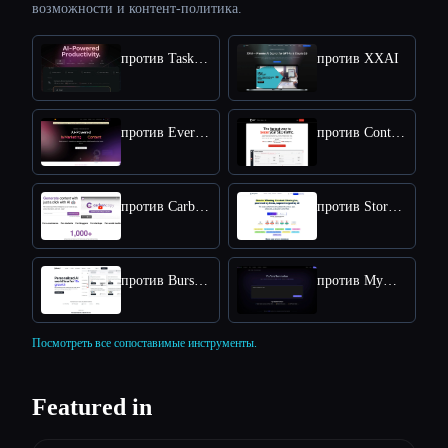
возможности и контент-политика.
против Taskade
против XXAI
против Everneed AI
против Content Raptor
против CarbonCopy
против StoryChief
против BurstyAI
против MyMap.AI YouTube Summarizer
Посмотреть все сопоставимые инструменты.
Featured in