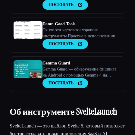
обучением
ПОСЕЩАТЬ
Damn Good Tools
Ох уж эти чертовски хорошие
инструменты Простые в использовании и
интересные инструменты — бесплатные (и
ПОСЕЩАТЬ
с открытым исходным кодом).
Gemma Guard
Gemma Guard — обнаружение фишинга
на Android с помощью Gemma 4 на
устройстве
ПОСЕЩАТЬ
Об инструменте SvelteLaunch
SvelteLaunch — это шаблон Svelte 5, который позволяет
быстро создавать новые приложения SaaS и AI.