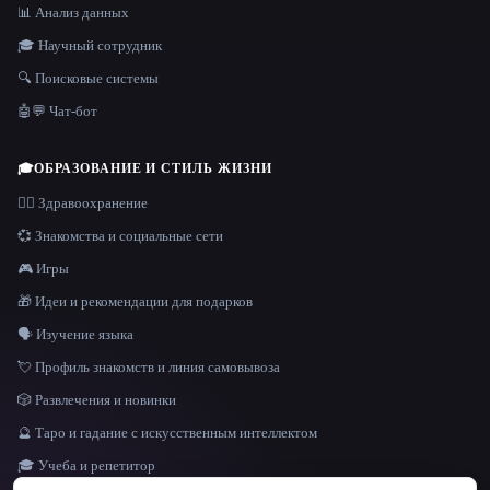
📊 Анализ данных
🎓 Научный сотрудник
🔍 Поисковые системы
🤖💬 Чат-бот
🎓
ОБРАЗОВАНИЕ И СТИЛЬ ЖИЗНИ
👩‍⚕️ Здравоохранение
💞 Знакомства и социальные сети
🎮 Игры
🎁 Идеи и рекомендации для подарков
🗣️ Изучение языка
💘 Профиль знакомств и линия самовывоза
🎲 Развлечения и новинки
🔮 Таро и гадание с искусственным интеллектом
🎓 Учеба и репетитор
ЯЗЫК