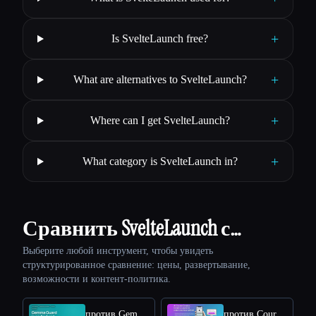
+
Is SvelteLaunch free?
+
What are alternatives to SvelteLaunch?
+
Where can I get SvelteLaunch?
+
What category is SvelteLaunch in?
Сравнить SvelteLaunch с…
Выберите любой инструмент, чтобы увидеть
структурированное сравнение: цены, развертывание,
возможности и контент-политика.
против Gemma Guard
против Coursebox