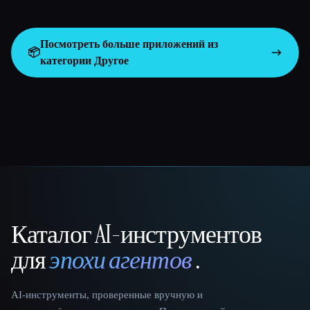
Посмотреть больше приложений из
📦
категории
Другое
Каталог AI-инструментов
That AI Collection
для
эпохи агентов
.
AI-инструменты, проверенные вручную и