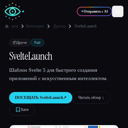
✦
Отправить с AI
дом
Категории
Другое
SvelteLaunch
✍️
🎨
Писатели
Дизайнеры
📦
Другое
Paid
SvelteLaunch
💻
📈
Разработчики
Маркетологи
Шаблон Svelte 5 для быстрого создания
приложений с искусственным интеллектом.
🎓
🎬
Студенты
Креаторы
ПОСЕЩАТЬ
SvelteLaunch
↗︎
Читать обзор ↓︎
Save
Блог
Сравнить инструменты