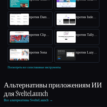
против Damn Good Tools
против IndexApps
против Clipdrop
против Tally Forms
против Sona
против LazyApply
Посмотреть все сопоставимые инструменты.
Альтернативы приложениям ИИ
для
SvelteLaunch
Все альтернативы SvelteLaunch →