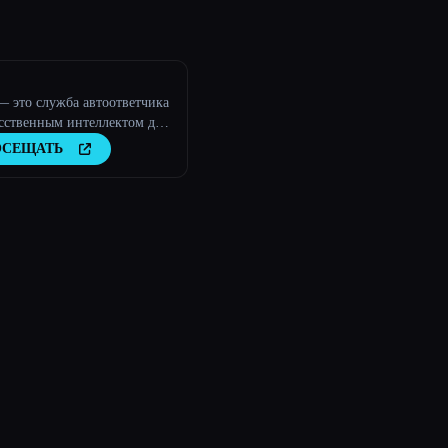
— это служба автоответчика
сственным интеллектом для
 и среднего бизнеса.
ОСЕЩАТЬ