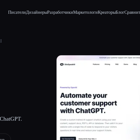
Писатели
Дизайнеры
Разработчики
Маркетологи
Креаторы
Блог
Сравнит
I
ChatGPT.
ave