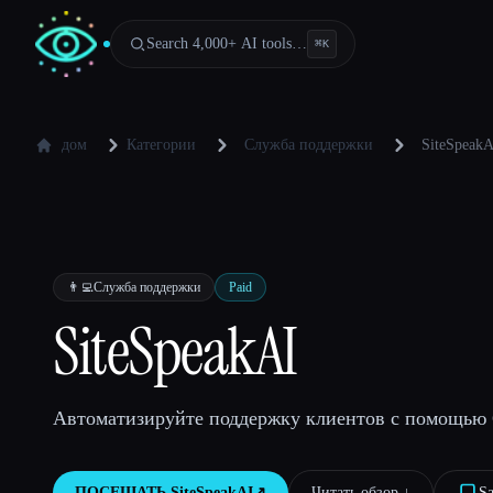
Search 4,000+ AI tools…
⌘
K
дом
Категории
Служба поддержки
SiteSpeakA
👨‍💻
Служба поддержки
Paid
SiteSpeakAI
Автоматизируйте поддержку клиентов с помощью 
ПОСЕЩАТЬ
SiteSpeakAI
↗︎
Читать обзор ↓︎
S