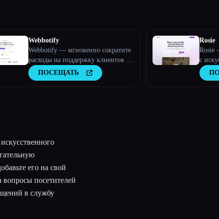
Webbotify
Rosie
Webbotify — мгновенно сократите
Rosie 
расходы на поддержку клиентов на
с иску
80%.
малого
ПОСЕЩАТЬ
П
 искусственного
огательную
обавьте его на свой
а вопросы посетителей
ащений в службу