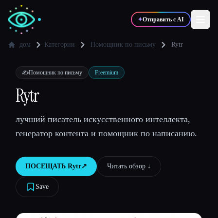
✦
Отправить с AI
дом
Категории
Помощник по письму
Rytr
✍️
🎨
Писатели
Дизайнеры
✍️
Помощник по письму
Freemium
Rytr
💻
📈
Разработчики
Маркетологи
лучший писатель искусственного интеллекта,
генератор контента и помощник по написанию.
🎓
🎬
Студенты
Креаторы
ПОСЕЩАТЬ
Rytr
↗︎
Читать обзор ↓︎
Save
Блог
Сравнить инструменты