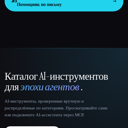
✍️
Помощник по письму
Каталог AI-инструментов
That AI Collection
для
эпохи агентов
.
AI-инструменты, проверенные вручную и
распределённые по категориям. Просматривайте сами
или подключите AI-ассистента через MCP.