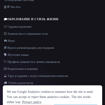
🤖💬 Чат-бот
🎓
ОБРАЗОВАНИЕ И СТИЛЬ ЖИЗНИ
👩‍⚕️ Здравоохранение
💞 Знакомства и социальные сети
🎮 Игры
🎁 Идеи и рекомендации для подарков
🗣️ Изучение языка
💘 Профиль знакомств и линия самовывоза
🎲 Развлечения и новинки
🔮 Таро и гадание с искусственным интеллектом
🎓 Учеба и репетитор
ЯЗЫК
We use Google Analytics cookies to measure how the site is used.
English
español
Français
Русский
简体中文
You can accept or reject these analytics cookies. The site works
Hindi
either way.
Privacy policy
.
© 2026 That AI Collection. Все права защищены.
·
Условия предоставления услуг
·