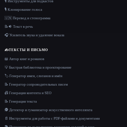
🎙️ Инструменты для подкастов
🎙️ Клонирование голоса
🇺🇳 Перевод и стенограмма
📝🔉 Текст в речь
🎧 Усилитель звука и удаление вокала
✍️
ТЕКСТЫ И ПИСЬМО
📖 Автор книг и романов
💡 Быстрая библиотека и проектирование
🏷️ Генератор имен, слоганов и имён
📝 Генератор сопроводительных писем
📠 Генерация контента и SEO
📝 Генерация текста
🕵️ Детектор и гуманизатор искусственного интеллекта
📄 Инструменты для работы с PDF-файлами и документами
📚 Помощник по выполнению домашних заданий и эссе