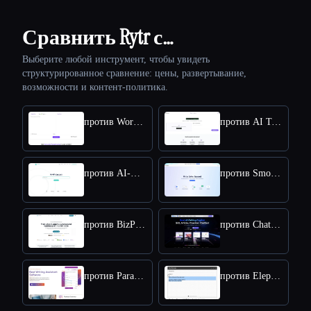
Сравнить Rytr с…
Выберите любой инструмент, чтобы увидеть
структурированное сравнение: цены, развертывание,
возможности и контент-политика.
против Wordfixerbot
против AI Text Summarizer
против AI-Writer
против Smodin
против BizPlanner AI
против ChatArt
против Paragraph AI
против Elephas