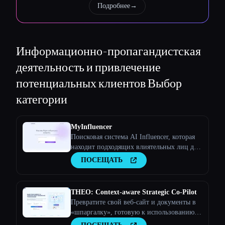
Подробнее
→
Esc
Информационно-пропагандистская
деятельность и привлечение
потенциальных клиентов
Выбор
категории
MyInfluencer
Поисковая система AI Influencer, которая
находит подходящих влиятельных лиц для
любого бизнеса
ПОСЕЩАТЬ
THEO: Context-aware Strategic Co-Pilot
Превратите свой веб-сайт и документы в
«шпаргалку», готовую к использованию
искусственного интеллекта, и ваш