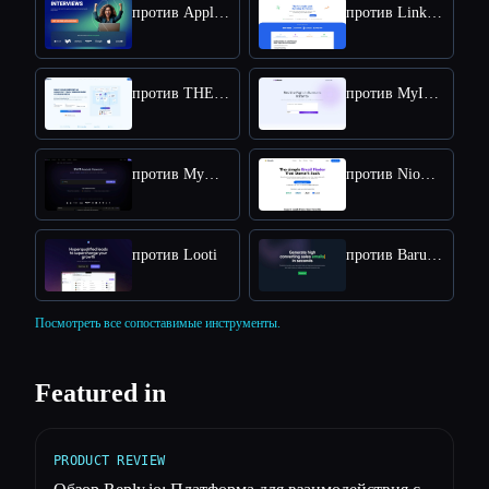
против ApplyPass
против LinkDR
против THEO: Context-aware Strategic Co-Pilot
против MyInfluencer
против MyMap.AI Swot Analysis Generator
против NioLeads
против Looti
против BaruaAI
Посмотреть все сопоставимые инструменты.
Featured in
PRODUCT REVIEW