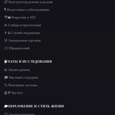
📋 Конструктор резюме и резюме
🎙️ Подготовка к собеседованию
🧑‍💼 Рекрутинг и ATS
📊 Слайды и презентации
👨‍💻 Служба поддержки
🛒 Электронная торговля
👩‍⚖️ Юридический
🤖
ЧАТЫ И ИССЛЕДОВАНИЯ
📊 Анализ данных
🎓 Научный сотрудник
🔍 Поисковые системы
🤖💬 Чат-бот
🎓
ОБРАЗОВАНИЕ И СТИЛЬ ЖИЗНИ
👩‍⚕️ Здравоохранение