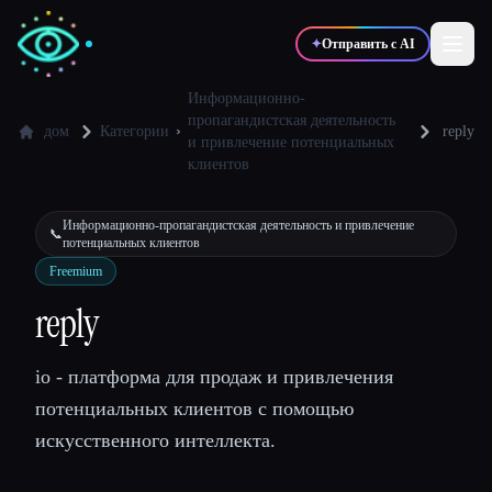
✦
Отправить с AI
Информационно-
пропагандистская деятельность
дом
Категории
reply
и привлечение потенциальных
✍️
🎨
Писатели
Дизайнеры
клиентов
Информационно-пропагандистская деятельность и привлечение
💻
📈
📞
Разработчики
Маркетологи
потенциальных клиентов
Freemium
reply
🎓
🎬
Студенты
Креаторы
io - платформа для продаж и привлечения
потенциальных клиентов с помощью
Блог
искусственного интеллекта.
Сравнить инструменты