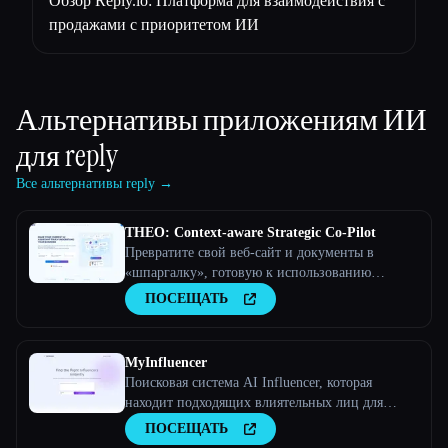
Обзор Reply.io: Платформа для взаимодействия с
продажами с приоритетом ИИ
Альтернативы приложениям ИИ
для
reply
Все альтернативы reply →
THEO: Context-aware Strategic Co-Pilot
Превратите свой веб-сайт и документы в
«шпаргалку», готовую к использованию
искусственного интеллекта, и ваш помощник
ПОСЕЩАТЬ
по искусственному интеллекту станет
стратегическим партнером
MyInfluencer
Поисковая система AI Influencer, которая
находит подходящих влиятельных лиц для
любого бизнеса
ПОСЕЩАТЬ