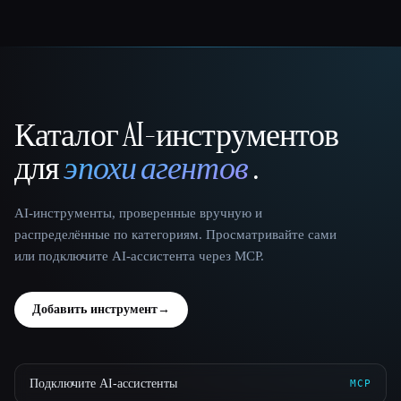
Каталог AI-инструментов
That AI Collection
для
эпохи агентов
.
AI-инструменты, проверенные вручную и
распределённые по категориям. Просматривайте сами
или подключите AI-ассистента через MCP.
Добавить инструмент
→
Подключите AI-ассистенты
MCP