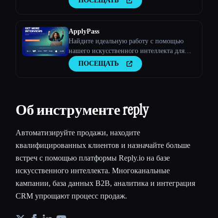
ПОСЕЩАТЬ
помощник по искусственному интеллекту
станет стратегическим партнером
ApplyPass
Найдите идеальную работу с помощью
нашего искусственного интеллекта для
подачи заявлений о приеме на работу.
ПОСЕЩАТЬ
Каждую неделю автоматически подавайте
заявки на сотни инженерных вакансий!
Присоединяйтесь к ApplyPass, чтобы
получить 100 бесплатных заявок.
Об инструменте reply
Автоматизируйте продажи, находите
квалифицированных клиентов и назначайте больше
встреч с помощью платформы Reply.io на базе
искусственного интеллекта. Многоканальные
кампании, база данных B2B, аналитика и интеграция
CRM упрощают процесс продаж.