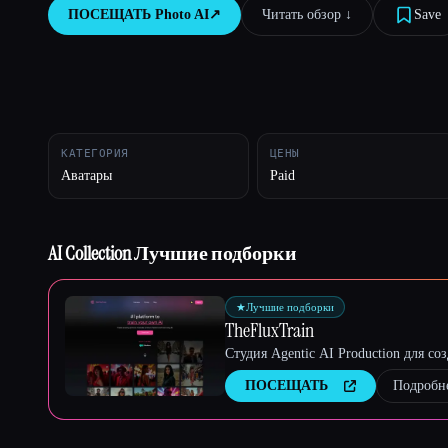
ПОСЕЩАТЬ
Photo AI
↗︎
Читать обзор ↓︎
Save
Esc
КАТЕГОРИЯ
ЦЕНЫ
Аватары
Paid
AI Collection Лучшие подборки
★
Лучшие подборки
TheFluxTrain
Студия Agentic AI Production для с
ПОСЕЩАТЬ
Подробн