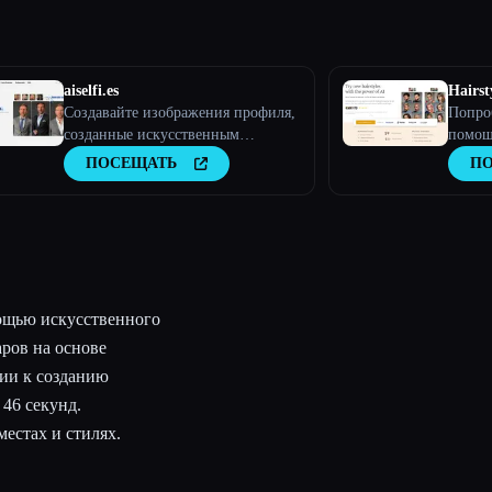
aiselfi.es
Hairst
Создавайте изображения профиля,
Попро
созданные искусственным
помощ
интеллектом, быстро и легко.
интелл
ПОСЕЩАТЬ
П
Используйте наш инструмент для
создания бесплатных
персонализированных
изображений профиля с
искусственным интеллектом за
считанные минуты. Попробуйте →
aiselfi.es
ощью искусственного
аров на основе
ии к созданию
 46 секунд.
естах и стилях.