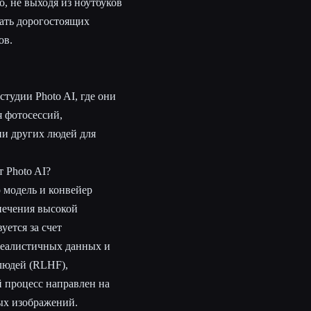
, не выходя из ноутбуков
мать дорогостоящих
ов.
тудии Photo AI, где они
 фотосессий,
ии других людей для
 Photo AI?
ю модель и конвейер
печения высокой
ется за счет
реалистичных данных и
людей (RLHF),
 процесс направлен на
ых изображений.