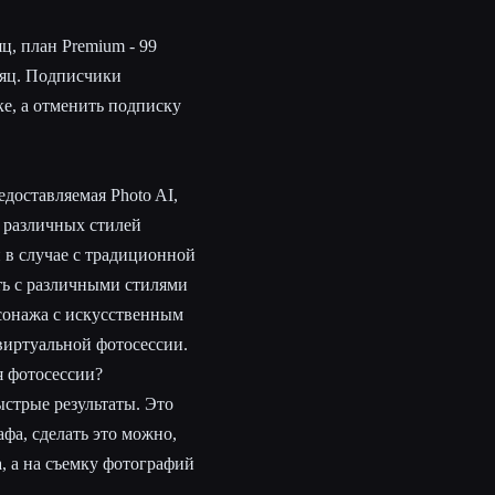
ц, план Premium - 99
есяц. Подписчики
е, а отменить подписку
доставляемая Photo AI,
2 различных стилей
и в случае с традиционной
ть с различными стилями
рсонажа с искусственным
 виртуальной фотосессии.
я фотосессии?
ыстрые результаты. Это
фа, сделать это можно,
а, а на съемку фотографий