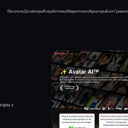
Писатели
Дизайнеры
Разработчики
Маркетологи
Креаторы
Блог
Сравнит
тары с