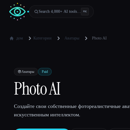
Search 4,000+ AI tools…
⌘
K
дом
Категории
Аватары
Photo AI
😎
Аватары
Paid
Photo AI
Создайте свои собственные фотореалистичные ава
искусственным интеллектом.