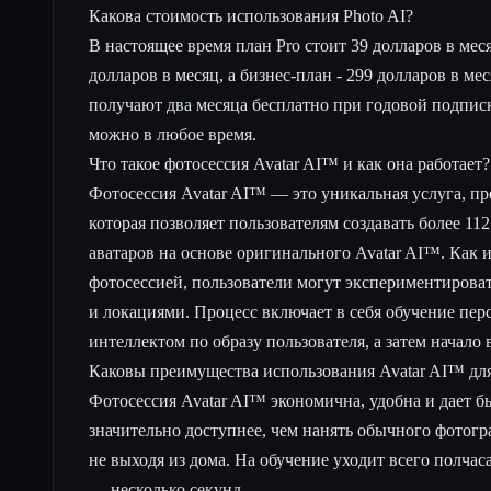
Какова стоимость использования Photo AI?
В настоящее время план Pro стоит 39 долларов в меся
долларов в месяц, а бизнес-план - 299 долларов в м
получают два месяца бесплатно при годовой подписк
можно в любое время.
Что такое фотосессия Avatar AI™ и как она работает?
Фотосессия Avatar AI™ — это уникальная услуга, пре
которая позволяет пользователям создавать более 11
аватаров на основе оригинального Avatar AI™. Как 
фотосессией, пользователи могут экспериментирова
и локациями. Процесс включает в себя обучение пе
интеллектом по образу пользователя, а затем начало
Каковы преимущества использования Avatar AI™ дл
Фотосессия Avatar AI™ экономична, удобна и дает б
значительно доступнее, чем нанять обычного фотогра
не выходя из дома. На обучение уходит всего полчас
— несколько секунд.