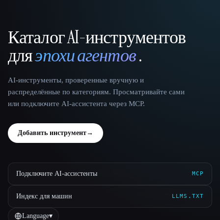
Каталог AI-инструментов
That AI Collection
для
эпохи агентов
.
AI-инструменты, проверенные вручную и
распределённые по категориям. Просматривайте сами
или подключите AI-ассистента через MCP.
Добавить инструмент
→
Подключите AI-ассистенты
MCP
Индекс для машин
LLMS.TXT
Language
▾