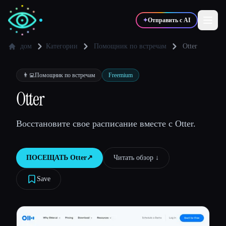
✦
Отправить с AI
дом
Категории
Помощник по встречам
Otter
✍️
🎨
Писатели
Дизайнеры
👨‍💻
Помощник по встречам
Freemium
Otter
💻
📈
Разработчики
Маркетологи
Восстановите свое расписание вместе с Otter.
🎓
🎬
Студенты
Креаторы
ПОСЕЩАТЬ
Otter
↗︎
Читать обзор ↓︎
Save
Блог
Сравнить инструменты