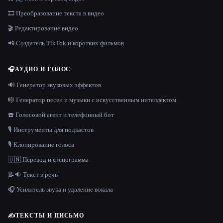
🎞️ Преобразование текста в видео
🎬 Редактирование видео
📲 Создатель TikTok и коротких фильмов
🎧
АУДИО И ГОЛОС
🔊 Генератор звуковых эффектов
🎼 Генератор песен и музыки с искусственным интеллектом
☎️ Голосовой агент и телефонный бот
🎙️ Инструменты для подкастов
🎙️ Клонирование голоса
🇺🇳 Перевод и стенограмма
📝🔉 Текст в речь
🎧 Усилитель звука и удаление вокала
✍️
ТЕКСТЫ И ПИСЬМО