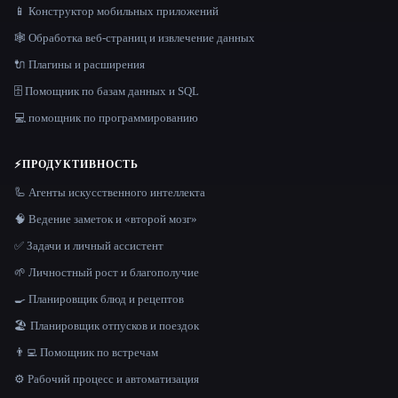
📱 Конструктор мобильных приложений
🕸️ Обработка веб-страниц и извлечение данных
🔌 Плагины и расширения
🗄️ Помощник по базам данных и SQL
💻 помощник по программированию
⚡
ПРОДУКТИВНОСТЬ
🦾 Агенты искусственного интеллекта
🧠 Ведение заметок и «второй мозг»
✅ Задачи и личный ассистент
🌱 Личностный рост и благополучие
🍳 Планировщик блюд и рецептов
🏖 Планировщик отпусков и поездок
👨‍💻 Помощник по встречам
⚙️ Рабочий процесс и автоматизация