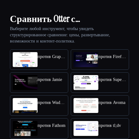
Сравнить Otter с…
Выберите любой инструмент, чтобы увидеть
структурированное сравнение: цены, развертывание,
возможности и контент-политика.
против Graphic AI
против Fireflies
против Jamie
против Supernormal
против Wudpecker
против Avoma
против Fathom
против tl;dv