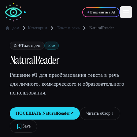
✦
Отправить с AI
дом
Категории
Текст в речь
NaturalReader
✍️
🎨
Писатели
Дизайнеры
📝🔉
Текст в речь
Free
NaturalReader
💻
📈
Разработчики
Маркетологи
Решение #1 для преобразования текста в речь
для личного, коммерческого и образовательного
🎓
🎬
Студенты
Креаторы
использования.
ПОСЕЩАТЬ
NaturalReader
↗︎
Читать обзор ↓︎
Блог
Save
Сравнить инструменты