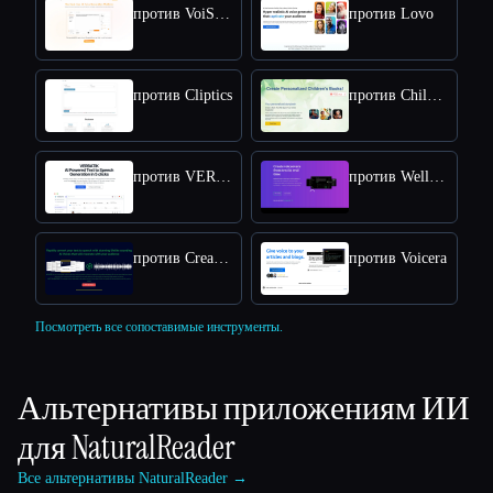
против VoiSpark
против Lovo
против Cliptics
против Childbook
против VERBATIK
против Wellsaid
против Createaivoiceovers
против Voicera
Посмотреть все сопоставимые инструменты.
Альтернативы приложениям ИИ
для
NaturalReader
Все альтернативы NaturalReader →