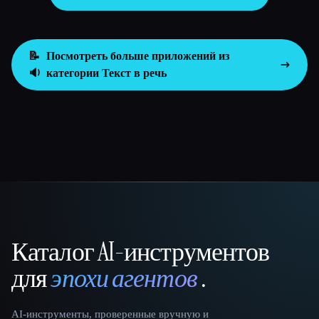
📝
Посмотреть больше приложений из
🔉
категории
Текст в речь
Каталог AI-инструментов
That AI Collection
для
эпохи агентов
.
AI-инструменты, проверенные вручную и