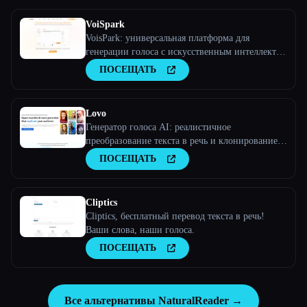
VoiSpark
VoisPark: универсальная платформа для
генерации голоса с искусственным интеллектом
| Преобразование текста в речь и клонирование
ПОСЕЩАТЬ
голоса
Lovo
Генератор голоса AI: реалистичное
преобразование текста в речь и клонирование
голоса
ПОСЕЩАТЬ
Cliptics
Cliptics, бесплатный перевод текста в речь!
Ваши слова, наши голоса.
ПОСЕЩАТЬ
Все альтернативы NaturalReader →