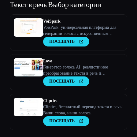
Текст в речь
Выбор категории
VoiSpark
VoisPark: универсальная платформа для
генерации голоса с искусственным
интеллектом | Преобразование текста в
ПОСЕЩАТЬ
речь и клонирование голоса
Lovo
Генератор голоса AI: реалистичное
преобразование текста в речь и
клонирование голоса
ПОСЕЩАТЬ
Cliptics
Cliptics, бесплатный перевод текста в речь!
Ваши слова, наши голоса.
ПОСЕЩАТЬ